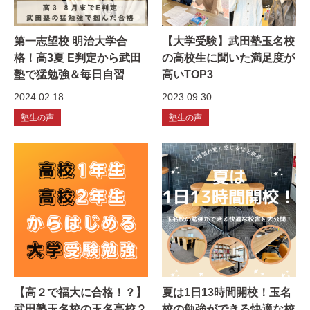
第一志望校 明治大学合
【大学受験】武田塾玉名校
格！高3夏 E判定から武田
の高校生に聞いた満足度が
塾で猛勉強＆毎日自習
高いTOP3
2024.02.18
2023.09.30
塾生の声
塾生の声
【高２で福大に合格！？】
夏は1日13時間開校！玉名
武田塾玉名校の玉名高校２
校の勉強ができる快適な校