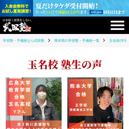
学習塾・予備校なら武田塾
熊本県の学習塾・予備校一覧
玉名校(学習
玉名校 塾生の声