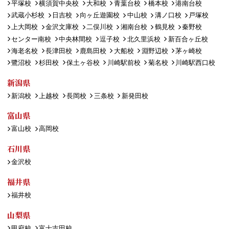
平塚校
横須賀中央校
大和校
青葉台校
橋本校
港南台校
武蔵小杉校
日吉校
向ヶ丘遊園校
中山校
溝ノ口校
戸塚校
上大岡校
金沢文庫校
二俣川校
湘南台校
鶴見校
秦野校
センター南校
中央林間校
逗子校
北久里浜校
新百合ヶ丘校
海老名校
長津田校
鹿島田校
大船校
淵野辺校
茅ヶ崎校
鷺沼校
杉田校
保土ヶ谷校
川崎駅前校
菊名校
川崎駅西口校
新潟県
新潟校
上越校
長岡校
三条校
新発田校
富山県
富山校
高岡校
石川県
金沢校
福井県
福井校
山梨県
甲府校
富士吉田校