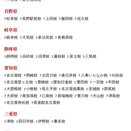
長野県
松本校
長野駅前校
上田校
飯田校
佐久校
岐阜県
岐阜校
大垣校
多治見校
各務原校
静岡県
静岡校
浜松校
沼津校
藤枝校
富士校
三島校
愛知県
名古屋校
岡崎校
太田川校
春日井校
八事いりなか校
刈谷校
名古屋星ヶ丘校
豊橋校
愛知日進校
豊田校
一宮校
半田校
大曽根校
小牧校
長久手校
名古屋徳重校
安城校
西尾校
大府校
尾張旭校
江南校
新瑞橋校
豊川校
犬山校
津島校
名古屋有松校
医進館名古屋校
三重県
津校
四日市校
伊勢校
桑名校