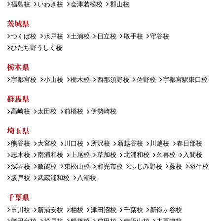
福島校
いわき校
会津若松校
郡山校
茨城県
つくば校
水戸校
土浦校
日立校
取手校
守谷校
ひたち野うしく校
栃木県
宇都宮校
小山校
栃木校
西那須野校
佐野校
宇都宮駅東口校
群馬県
高崎校
太田校
前橋校
伊勢崎校
埼玉県
熊谷校
大宮校
川口校
所沢校
新越谷校
川越校
春日部校
志木校
南浦和校
上尾校
草加校
北浦和校
久喜校
入間校
深谷校
飯能校
東松山校
和光市校
ふじみ野校
蕨校
羽生校
坂戸校
武蔵浦和校
八潮校
千葉県
市川校
新浦安校
柏校
津田沼校
千葉校
新鎌ヶ谷校