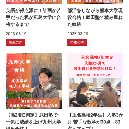
英語が得点源に！計画が苦
部活をしながら熊本大学現
手だった私が広島大学に合
役合格！武田塾で積み重ね
格するまで
た軌跡
2026.03.19
2025.03.26
塾生の声
塾生の声
【高2夏E判定】武田塾で
【玉名高校2年生】入塾3か
一気に成績を上げ九州大学
月 苦手な数学が30点→83
現役合格！
点へアップ！