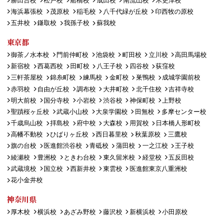
勝田台校
松戸校
船橋校
成田校
南流山校
木更津校
海浜幕張校
茂原校
稲毛校
八千代緑が丘校
印西牧の原校
五井校
鎌取校
我孫子校
蘇我校
東京都
御茶ノ水本校
門前仲町校
池袋校
町田校
立川校
高田馬場校
新宿校
西葛西校
田町校
八王子校
四谷校
荻窪校
三軒茶屋校
錦糸町校
練馬校
金町校
巣鴨校
成城学園前校
赤羽校
自由が丘校
調布校
大井町校
北千住校
吉祥寺校
明大前校
国分寺校
小岩校
渋谷校
神保町校
上野校
聖蹟桜ヶ丘校
武蔵小山校
大泉学園校
田無校
多摩センター校
千歳烏山校
拝島校
府中校
大森校
用賀校
日本橋人形町校
高幡不動校
ひばりヶ丘校
西日暮里校
秋葉原校
三鷹校
旗の台校
医進館渋谷校
青砥校
蒲田校
一之江校
王子校
綾瀬校
豊洲校
ときわ台校
東久留米校
経堂校
五反田校
武蔵境校
国立校
西新井校
東雲校
医進館東京八重洲校
花小金井校
神奈川県
厚木校
横浜校
あざみ野校
藤沢校
新横浜校
小田原校