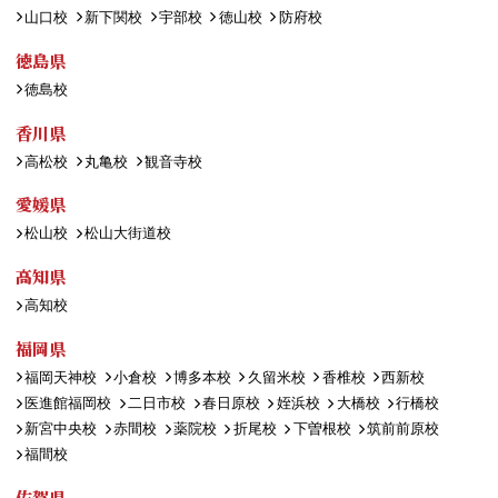
山口校
新下関校
宇部校
徳山校
防府校
徳島県
徳島校
香川県
高松校
丸亀校
観音寺校
愛媛県
松山校
松山大街道校
高知県
高知校
福岡県
福岡天神校
小倉校
博多本校
久留米校
香椎校
西新校
医進館福岡校
二日市校
春日原校
姪浜校
大橋校
行橋校
新宮中央校
赤間校
薬院校
折尾校
下曽根校
筑前前原校
福間校
佐賀県