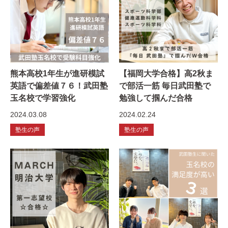
熊本高校1年生が進研模試
【福岡大学合格】高2秋ま
英語で偏差値７６！武田塾
で部活一筋 毎日武田塾で
玉名校で学習強化
勉強して掴んだ合格
2024.03.08
2024.02.24
塾生の声
塾生の声