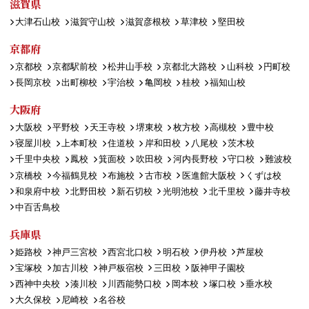
滋賀県
大津石山校
滋賀守山校
滋賀彦根校
草津校
堅田校
京都府
京都校
京都駅前校
松井山手校
京都北大路校
山科校
円町校
長岡京校
出町柳校
宇治校
亀岡校
桂校
福知山校
大阪府
大阪校
平野校
天王寺校
堺東校
枚方校
高槻校
豊中校
寝屋川校
上本町校
住道校
岸和田校
八尾校
茨木校
千里中央校
鳳校
箕面校
吹田校
河内長野校
守口校
難波校
京橋校
今福鶴見校
布施校
古市校
医進館大阪校
くずは校
和泉府中校
北野田校
新石切校
光明池校
北千里校
藤井寺校
中百舌鳥校
兵庫県
姫路校
神戸三宮校
西宮北口校
明石校
伊丹校
芦屋校
宝塚校
加古川校
神戸板宿校
三田校
阪神甲子園校
西神中央校
湊川校
川西能勢口校
岡本校
塚口校
垂水校
大久保校
尼崎校
名谷校