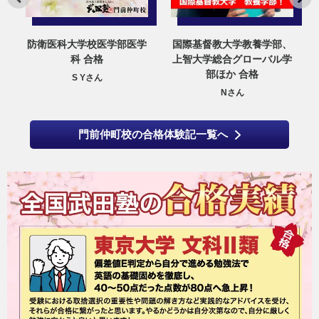
治
防衛医科大学校医学部医学
国際基督教大学教養学部、
科 合格
上智大学総合グローバル学
部ほか 合格
S Yさん
Nさん
門前仲町校の合格体験記一覧へ