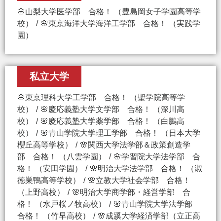
🌸山梨大学医学部 合格！ （豊島岡女子学園高等学
校）
🌸東京海洋大学海洋工学部 合格！ （実践学
園）
私立大学
🌸東京理科大学工学部 合格！ （聖学院高等学
校）
🌸慶応義塾大学文学部 合格！ （深川高
校）
🌸慶応義塾大学薬学部 合格！ （白鵬高
校）
🌸青山学院大学理工学部 合格！ （日本大学
櫻丘高等学校）
🌸関西大学法学部＆政策創造学
部 合格！ （八雲学園）
🌸学習院大学法学部 合
格！ （安田学園）
🌸明治大学法学部 合格！ （淑
徳巣鴨高等学校）
🌸立教大学社会学部 合格！
（上野高校）
🌸明治大学商学部・経営学部 合
格！ （水戸桜ノ牧高校）
🌸青山学院大学法学部
合格！ （竹早高校）
🌸成蹊大学経済学部（立正高