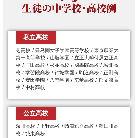
生徒の中学校・高校例
私立高校
芝高校
豊島岡女子学園高等学校
東京農業大
第一高等学校
山脇学園
立正大学付属立正高
校
三田高校
杉並高校
國學院高校
城北高
校
学習院高校
錦城学園
駒込高校
正則高
校
安田学園
八雲学園
京華高校
郁文館高
校
中村高校
公立高校
深川高校
上野高校
晴海総合高校
墨田川高
校
城東高校