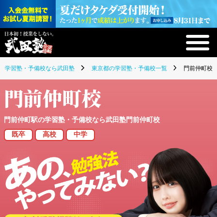
学習塾・予備校なら武田塾
東京都の学習塾・予備校一覧
門前仲町校(
門前仲町校
門前仲町駅の学習塾・予備校なら武田塾門前仲町校
既卒
高校
中学