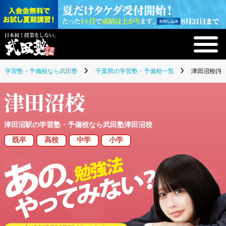
学習塾・予備校なら武田塾
千葉県の学習塾・予備校一覧
津田沼校(学
津田沼校
津田沼駅の学習塾・予備校なら武田塾津田沼校
既卒
高校
中学
小学