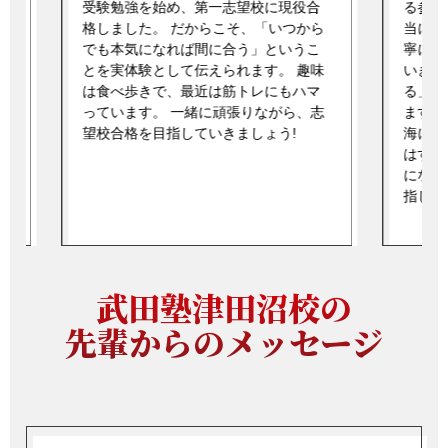
強みで
る参考書の完成度と、志望校合格に本
う言葉
ら
当に必要な完成度にズレがないかを丁
けで終
寧に確認し、不安を一つずつ解消して
なるこ
味
いきます。 モットーは「やればでき
ていま
る」。努力を信じて、最後まで伴走し
で、最
志
ます。 趣味はダイビング🤿で、最近は
18〜
海に行くことにハマっています。 努力
る経験
はすぐに結果が出なくても、確実に力
ありま
になります。諦めず、一緒に合格を目
思って
指して頑張りましょう!
します
武田塾津田沼校の
先輩からのメッセージ