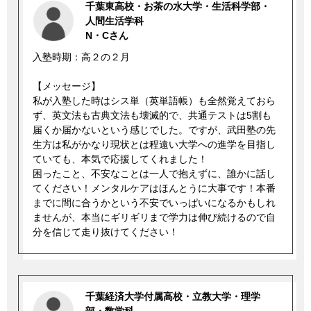
千葉東高校・お茶の水大学・生活科学部・
人間生活学科
N・Cさん
入塾時期：高２の２月
【メッセージ】
私が入塾した時はシス単（英単語帳）も全然覚えておら
ず、英文法も古典文法も壊滅的で、共通テストは5割も
届くか届かないという感じでした。ですが、武田塾の先
生方は私がかなり現状とは程遠い大学への進学を目指し
ていても、本気で応援してくれました！
困ったこと、不安なことは一人で抱えずに、誰かに話し
てください！メンタルケアはほんとうに大事です！本番
までに間に合うかという不安でいっぱいになるかもしれ
ませんが、本当にギリギリまで学力は伸び続けるので自
分を信じて走り抜けてください！
千葉経済大学付属高校・立教大学・理学
部・数学科