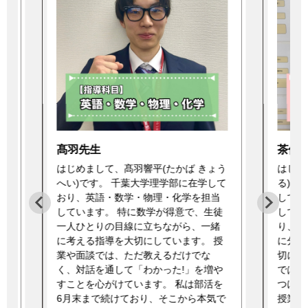
戸川
茶位先生
はじめ
です。
う
はじめまして、茶位美智瑠(ちゃい みち
してお
て
る)です。 法政大学人間環境学部に在学
国語を
しており、英語・国語・日本史を担当
語を得
徒
しています。 特に英語を得意としてお
ではな
り、「なぜ読めなかったのか」を一緒
る指導
授
に分析し、原因を言語化する指導を大
教育学
切にしています。 ただ答えを教えるの
学部学
や
ではなく、再現性のある読み方を身に
大学、
を
つけてもらうことを意識しています。
ど、幅
で
授業や面談では、生徒自身が思ってい