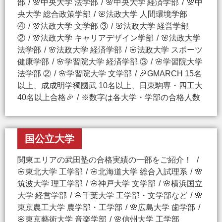
部
🌸中央大学 法学部
🌸中央大学 経済学部
🌸中
央大学 総合政策学部
🌸法政大学 人間環境学部
④
🌸法政大学 文学部 ③
🌸法政大学 経営学部
②
🌸法政大学 キャリアデザイン学部
🌸法政大学
法学部
🌸法政大学 経済学部
🌸法政大学 スポーツ
健康学部
🌸学習院大学 経済学部 ③
🌸学習院大学
法学部 ②
🌸学習院大学 文学部
🎉GMARCH 15名
以上、成成明学獨國武 10名以上、日東駒専・四工大
40名以上合格🎉
※数字は各大学・学部の合格人数
国公立大学
関東エリアの武田塾の合格実績の一部をご紹介！
🌸東北大学 工学部
🌸北海道大学 総合入試理系
🌸
筑波大学 理工学部
🌸神戸大学 文学部
🌸横浜国立
大学 経営学部
🌸千葉大学 工学部・文学部など
🌸
東京農工大学 農学部・工学部
🌸広島大学 歯学部
🌸東京藝術大学 音楽学部
🌸信州大学 工学部