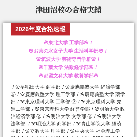
津田沼校の
合格実績
2026年度合格速報
🌸東北大学 工学部🌸
🌸お茶の水女子大学 生活科学部🌸
🌸筑波大学 芸術専門学群🌸
🌸千葉大学 法政経学部🌸
🌸都留文科大学 教養学部🌸
🌸早稲田大学 商学部
🌸慶應義塾大学 経済学部
②
🌸慶應義塾大学 理工学部
🌸慶應義塾大学 薬学
部
🌸東京理科大学 工学部 ②
🌸東京理科大学 先
進工学部
🌸東京理科大学 経営学部
🌸明治大学 政
治経済学部 ②
🌸明治大学 文学部 ②
🌸明治大学
法学部
🌸明治大学 商学部
🌸青山学院大学 経済
学部
🌸立教大学 理学部
🌸中央大学 社会理工学