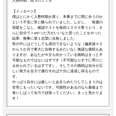
入塾時期：高３の１１月
【メッセージ】
僕はとにかく入塾時期が遅く、本番までに間に合うのか
という不安に常に駆られていました。しかし、 毎週の
宿題をこなし、確認テストを毎回１００％誓うとり、さ
らに自分で＋αやった方がいいなと思ったことをやった
結果、無事に第１志望に合格しました。
世の中にはどうしても成功できないような（偏差値４０
から１か月で東大に合格するみたいな）無謀な挑戦もあ
りますが、あなたが今立ち向かっている挑戦はきっと不
可能なものではないはずです（不可能ならすでに周りに
止められているはずです）。そしてその挑戦は自分が正
しい努力を全力で遂行すれば十分に達成し得るもので
す。
やっぱり自分には厳しいとあきらめたりしてしまうのは
非常にもったいないです。可能性があるのなら最後まで
食いしばって全力で頑張ってください。きっと受かりま
す！