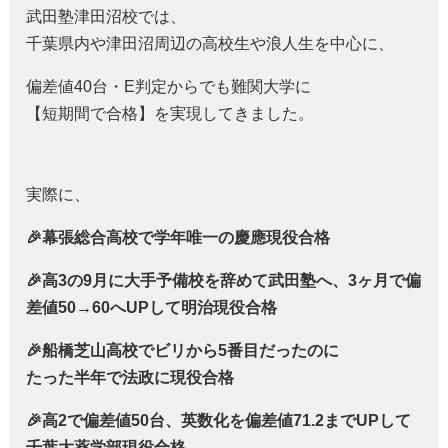
武田塾津田沼校では、
千葉県内や津田沼周辺の高校生や浪人生を中心に、
偏差値40台・E判定からでも難関大学に
【短期間で合格】を実現してきました。
実際に、
🎉幕張総合高校で学年唯一の慶應現役合格
🎉高3の9月に大手予備校を辞めて武田塾へ、3ヶ月で偏
差値50→60へUPして明治現役合格
🎉船橋芝山高校でビリから5番目だったのに
たった半年で法政に現役合格
🎉高2で偏差値50台、英数化を偏差値71.2までUPして
千葉大薬学部現役合格