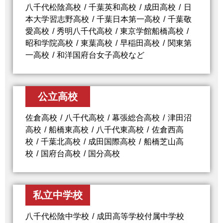
八千代松陰高校
千葉英和高校
成田高校
日
本大学習志野高校
千葉日本第一高校
千葉敬
愛高校
秀明八千代高校
東京学館船橋高校
昭和学院高校
東葉高校
早稲田高校
関東第
一高校
和洋国府台女子高校など
公立高校
佐倉高校
八千代高校
幕張総合高校
津田沼
高校
船橋東高校
八千代東高校
佐倉西高
校
千葉北高校
成田国際高校
船橋芝山高
校
国府台高校
国分高校
私立中学校
八千代松陰中学校
成田高等学校付属中学校