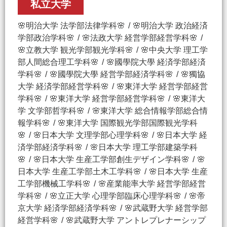
私立大学
🌸明治大学 法学部法律学科🌸
🌸明治大学 政治経済
学部政治学科🌸
🌸法政大学 経営学部経営学科🌸
🌸立教大学 観光学部観光学科🌸
🌸中央大学 理工学
部人間総合理工学科🌸
🌸國學院大學 経済学部経済
学科🌸
🌸國學院大學 経営学部経済学科🌸
🌸獨協
大学 経済学部経営学科🌸
🌸東洋大学 経営学部経営
学科🌸
🌸東洋大学 経営学部経営学科🌸
🌸東洋大
学 文学部哲学科🌸
🌸東洋大学 総合情報学部総合情
報学科🌸
🌸東洋大学 国際観光学部国際観光学科
🌸
🌸日本大学 文理学部心理学科🌸
🌸日本大学 経
済学部経済学科🌸
🌸日本大学 理工学部建築学科
🌸
🌸日本大学 生産工学部創生デザイン学科🌸
🌸
日本大学 生産工学部土木工学科🌸
🌸日本大学 生産
工学部機械工学科🌸
🌸産業能率大学 経営学部経営
学科🌸
🌸立正大学 心理学部臨床心理学科🌸
🌸帝
京大学 経済学部経済学科🌸
🌸武蔵野大学 経営学部
経営学科🌸
🌸武蔵野大学 アントレプレナーシップ