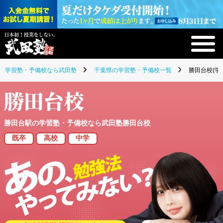
学習塾・予備校なら武田塾
千葉県の学習塾・予備校一覧
勝田台校(学
勝田台校
勝田台駅の学習塾・予備校なら武田塾勝田台校
既卒
高校
中学