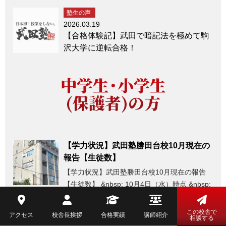
塾生の声
2026.03.19
【合格体験記】武田で暗記法を極めて駒
沢大学に逆転合格！
中学生・小学生
(保護者)の方
【学力状況】武田塾勝田台校10月現在の
報告【生徒数】
【学力状況】武田塾勝田台校10月現在の報告
【生徒数】 &nbsp; 10月4日（水）時点 &nbsp;
【生徒数】 既卒生 2名 高校3年生 ..
この校舎で
アクセス
校舎長挨拶
合格実績
講師紹介
相談する