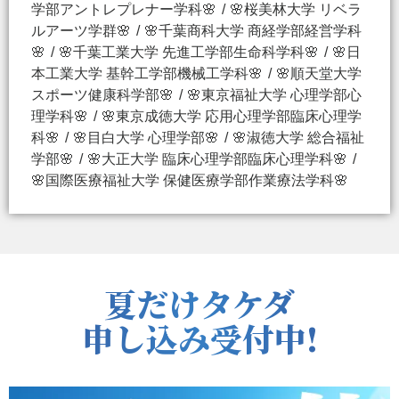
学部アントレプレナー学科🌸
🌸桜美林大学 リベラ
ルアーツ学群🌸
🌸千葉商科大学 商経学部経営学科
🌸
🌸千葉工業大学 先進工学部生命科学科🌸
🌸日
本工業大学 基幹工学部機械工学科🌸
🌸順天堂大学
スポーツ健康科学部🌸
🌸東京福祉大学 心理学部心
理学科🌸
🌸東京成徳大学 応用心理学部臨床心理学
科🌸
🌸目白大学 心理学部🌸
🌸淑徳大学 総合福祉
学部🌸
🌸大正大学 臨床心理学部臨床心理学科🌸
🌸国際医療福祉大学 保健医療学部作業療法学科🌸
夏だけタケダ
申し込み受付中!