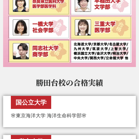
勝田台校の
合格実績
国公立大学
🌸東京海洋大学 海洋生命科学部🌸