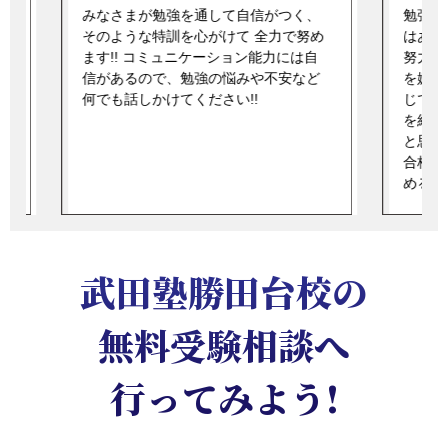
みなさまが勉強を通して自信がつく、
勉強は
そのような特訓を心がけて 全力で努め
はあり
ます!! コミュニケーション能力には自
努力が
信があるので、勉強の悩みや不安など
を嫌に
何でも話しかけてください!!
じてし
自
を結ぶ
と思え
合格は
めるよ
武田塾勝田台校の
無料受験相談へ
行ってみよう!