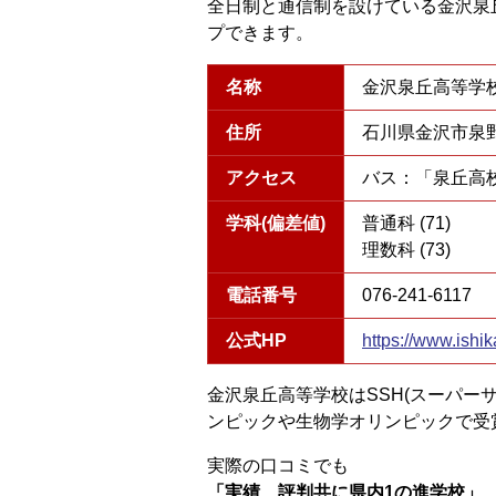
全日制と通信制を設けている金沢泉
プできます。
名称
金沢泉丘高等学校
住所
石川県金沢市泉野出
アクセス
バス：「泉丘高
学科(偏差値)
普通科 (71)
理数科 (73)
電話番号
076-241-6117
公式HP
https://www.ishi
金沢泉丘高等学校はSSH(スーパー
ンピックや生物学オリンピックで受
実際の口コミでも
「実績、評判共に県内1の進学校」