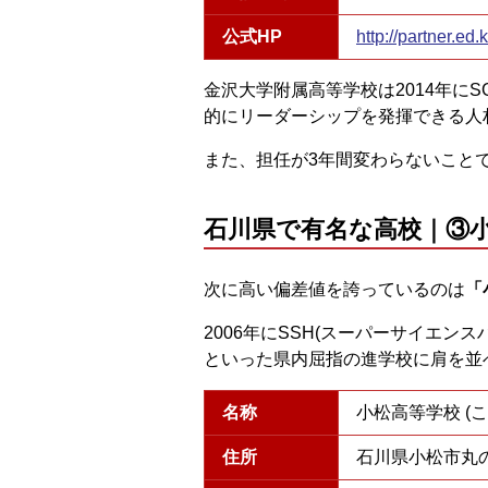
公式HP
http://partner.ed
金沢大学附属高等学校は2014年に
的にリーダーシップを発揮できる人
また、担任が3年間変わらないこと
石川県で有名な高校｜③
次に高い偏差値を誇っているのは
「
2006年にSSH(スーパーサイエ
といった県内屈指の進学校に肩を並
名称
小松高等学校 (
住所
石川県小松市丸の