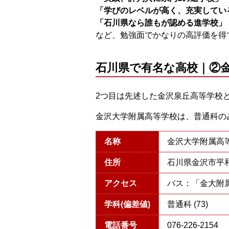
「学びのレベルが高く、充実してい
「石川県なら誰もが認める進学校」
など、勉強面でかなりの高評価を得
石川県で有名な高校｜②
2つ目は先述した金沢泉丘高等学校
金沢大学附属高等学校は、普通科の
名称
金沢大学附属高等
住所
石川県金沢市平和町
アクセス
バス：「金大附
学科(偏差値)
普通科 (73)
電話番号
076-226-2154