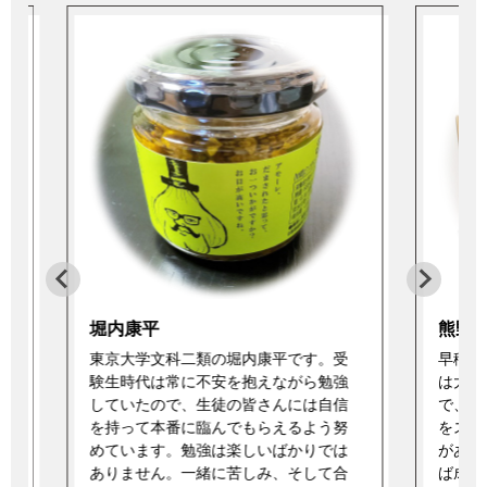
堀内康平
熊野
東京大学文科二類の堀内康平です。受
早稲田
験生時代は常に不安を抱えながら勉強
は大学
こ
していたので、生徒の皆さんには自信
で、偏
を持って本番に臨んでもらえるよう努
をスタ
めています。勉強は楽しいばかりでは
があり
で
ありません。一緒に苦しみ、そして合
ば成績