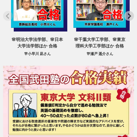
🌸明治大学法学部、🌸日本
🌸千葉大学工学部、🌸東京
大学法学部ほか 合格
理科大学工学部ほか 合格
🎊小早川 凪さん
🎊瀬戸 遥介さん