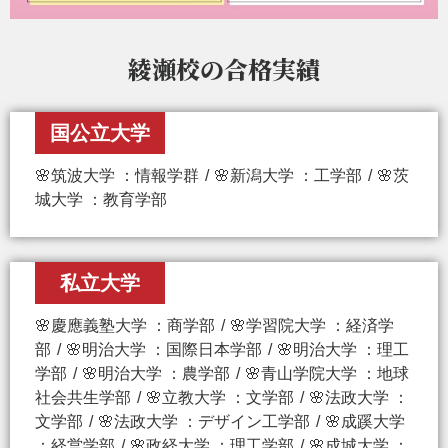
綾瀬校の
合格実績
国公立大学
🌸筑波大学 ：情報学群
🌸新潟大学 ：工学部
🌸茨
城大学 ：教育学部
私立大学
🌸慶應義塾大学 ：商学部
🌸学習院大学 ：経済学
部
🌸明治大学 ：国際日本学部
🌸明治大学 ：理工
学部
🌸明治大学 ：農学部
🌸青山学院大学 ：地球
社会共生学部
🌸立教大学 ：文学部
🌸法政大学 ：
文学部
🌸法政大学 ：デザイン工学部
🌸成蹊大学
：経営学部
🌸政経大学 ：理工学部
🌸成城大学 ：