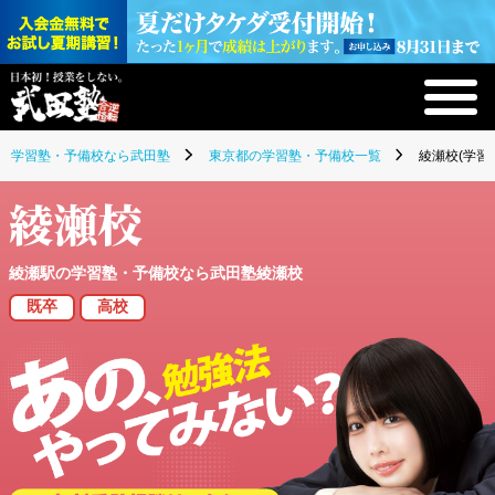
学習塾・予備校なら武田塾
東京都の学習塾・予備校一覧
綾瀬校(学習
綾瀬校
綾瀬駅の学習塾・予備校なら武田塾綾瀬校
既卒
高校