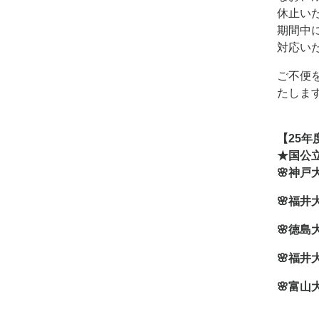
休止い
期間中に
対応い
ご不便
たしま
【25年
★国公
🌸神戸
🌸福井
🌸徳島
🌸福井
🌸富山