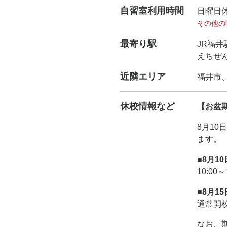
自習室利用時間
日曜日
その他の
最寄り駅
JR福井
えちぜん
近隣エリア
福井市
休校情報など
【お盆
8月10
ます。
■8月10
10:00
■8月15
通常開
なお、