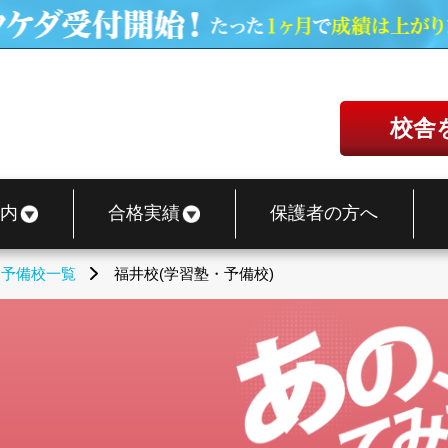
校舎
内
合格実績
保護者の方へ
・予備校一覧
福井校(学習塾・予備校)