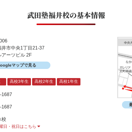
武田塾福井校
の基本情報
006
井市中央1丁目21-37
アーツビル 2F
Googleマップで見る
生
高校3年生
高校2年生
高校1年生
-1687
-1687
休校
曜日・祝日はこちら