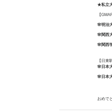
★私立
【GMA
🌸明治
🌸関西
🌸関西
【日東
🌸日本
🌸日本
おめでと