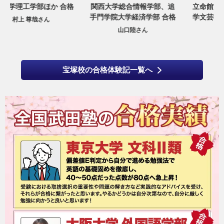
格
関西大学総合情報学部、追
立命館大学文学部、近畿大
手門学院大学経済学部 合格
学文芸学部、龍谷大学文学
部 合格
山口陸さん
川島 太一さん
宝塚校の合格体験記一覧へ