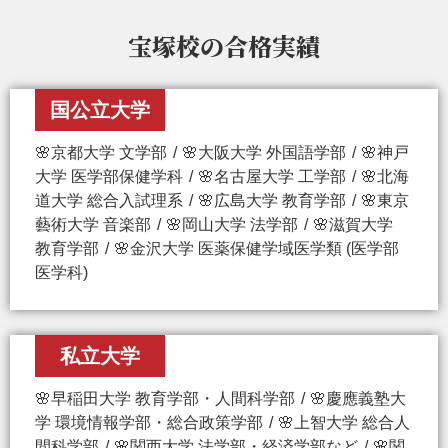
宝塚校の
合格実績
国公立大学
🌸京都大学 文学部
🌸大阪大学 外国語学部
🌸神戸
大学 医学部保健学科
🌸名古屋大学 工学部
🌸北海
道大学 総合入試理系
🌸広島大学 教育学部
🌸東京
藝術大学 音楽部
🌸岡山大学 法学部
🌸滋賀大学
教育学部
🌸金沢大学 医薬保健学域医学類 (医学部
医学科)
私立大学
🌸早稲田大学 教育学部・人間科学部
🌸慶應義塾大
学 環境情報学部・総合政策学部
🌸上智大学 総合人
間科学部
🌸関西大学 法学部・経済学部など
🌸関