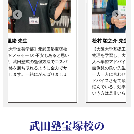
久名木
【大阪
武田塾
ッセー
松村 駿之介 先生
いたこ
【大阪大学基礎工学部】 独学で数学や
を聞き
い
物理を学習し、大阪大学に現役合格!友
ながら
人へ学習アドバイスもしていたという
ように
面倒見の良い先生です! <メッセージ>
一人一人に合わせた学習の進め方をア
ドバイスさせて頂きます。勉強方法に
悩んでいる、効率よく勉強したい、と
いう方は是非いらして下さい!
武田塾宝塚校の