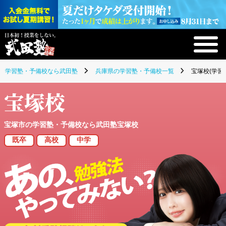
学習塾・予備校なら武田塾
兵庫県の学習塾・予備校一覧
宝塚校(学習
宝塚校
宝塚市の学習塾・予備校なら武田塾宝塚校
既卒
高校
中学