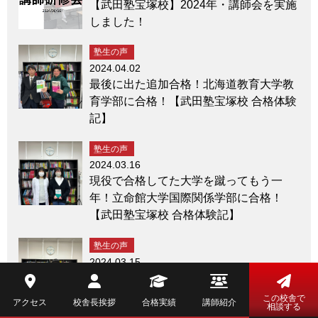
【武田塾宝塚校】2024年・講師会を実施
しました！
塾生の声
2024.04.02
最後に出た追加合格！北海道教育大学教
育学部に合格！【武田塾宝塚校 合格体験
記】
塾生の声
2024.03.16
現役で合格してた大学を蹴ってもう一
年！立命館大学国際関係学部に合格！
【武田塾宝塚校 合格体験記】
塾生の声
2024.03.15
自分の夢を追いかけ宝塚医療大学保健医
療学部に合格！【武田塾宝塚校 合格体験
この校舎で
アクセス
校舎長挨拶
合格実績
講師紹介
相談する
記】