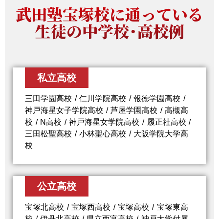
武田塾宝塚校に通っている
生徒の中学校・高校例
私立高校
三田学園高校
仁川学院高校
報徳学園高校
神戸海星女子学院高校
芦屋学園高校
高槻高
校
N高校
神戸海星女学院高校
履正社高校
三田松聖高校
小林聖心高校
大阪学院大学高
校
公立高校
宝塚北高校
宝塚西高校
宝塚高校
宝塚東高
校
伊丹北高校
県立西宮高校
神戸大学付属