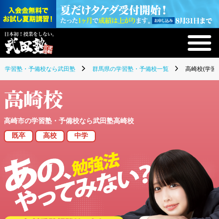
学習塾・予備校なら武田塾
群馬県の学習塾・予備校一覧
高崎校(学習
高崎校
高崎市の学習塾・予備校なら武田塾高崎校
既卒
高校
中学