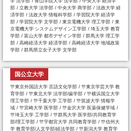
学 法学部
青山学院大学 法学部
中央大学 経済学
部
立教大学 法学部
中央大学 商学部
法政大学 経
済学部
法政大学 情報科学部
学習院大学 経済学
部
学習院大学 文学部
東京電機大学 理工学部
東
京電機大学 システムデザイン工学部
埼玉大学 教育
学部
富山大学 都市デザイン学部
群馬大学 理工学
部
高崎経済大学 経済学部
高崎経済大学 地域政策
学部
群馬県立女子大学 文学部
国公立大学
🎊東京外国語大学 言語文化学部
🎊東京学芸大学 教
育学部
🎊東北大学 法学部/歯学部
🎊横浜国立大学
理工学部
🎊千葉大学 工学部
🎊筑波大学 情報学
域
🎊宮崎大学 医学部
🎊金沢大学 医薬保健学域
🎊埼玉大学 工学部
🎊群馬大学 医学部/共同教育学
部/理工学部
🎊宇都宮大学 共同教育学部
🎊信州大
学 教育学部/人文学部/経法学部
🎊新潟大学 教育学