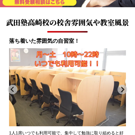
武田塾高崎校の
校舎雰囲気や教室風景
広々とした休憩室を完備！
好
休憩室では食事OK！適度に休憩して集中力高めよう！