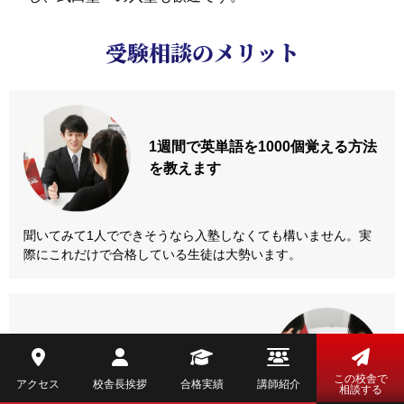
受験相談のメリット
1週間で英単語を
1000個覚える方法
を教えます
聞いてみて1人でできそうなら入塾しなくても構いません。実
際にこれだけで合格している生徒は大勢います。
参考書を
完璧にする方法
を教えます
この校舎で
アクセス
校舎長挨拶
合格実績
講師紹介
相談する