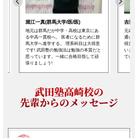
吉田彩(お茶の水女子/理)
今井聖
元武田塾高崎校の塾生。武田塾に2年間
育英高
群
通い苦手な国語を克服。数学が好きで
進学。
意
得意だが苦手な科目の大変さも知って
子園の
と
います!一緒に苦手克服&得意を伸ばし
ても早
ていきましょう!
強法を
指しま
武田塾高崎校の
先輩からのメッセージ