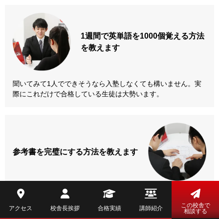
1週間で英単語を
1000個覚える方法
を教えます
聞いてみて1人でできそうなら入塾しなくても構いません。実
際にこれだけで合格している生徒は大勢います。
参考書を
完璧にする方法
を教えます
これが身につくかどうかで合否が決まる、家に帰ってからの勉
強法を全て教えます。独学でできる！という方はこの方法とカ
この校舎で
アクセス
校舎長挨拶
合格実績
講師紹介
相談する
リキュラムや武田塾のHP、ブログを参考にしながらやってみ