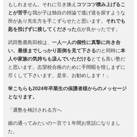
もしれません。それに引き換え
コツコツ積み上げるこ
とが苦手
な我が子は独自の持論で逃げ道を探すような
所があり先生方を手こずらせたと思います。
それでも
匙を投げずに接してくださった
点が良かったです。
武田塾鹿島田校は、
一人一人の個性に真摯に向き合
い、最後までしっかり面倒を見て下さる
のと同時に
本
人や家族の気持ちも汲んでいただける
とても良い塾だ
と思います。志望校合格のために手間暇を惜しまずに
尽くして下さいます。是非、お勧めします！」
🌸こちらも2024年卒業生の保護者様からのメッセージ
となります。
「通塾を検討される方へ
娘の通ってみたいの一言で１年間お世話になりまし
た。