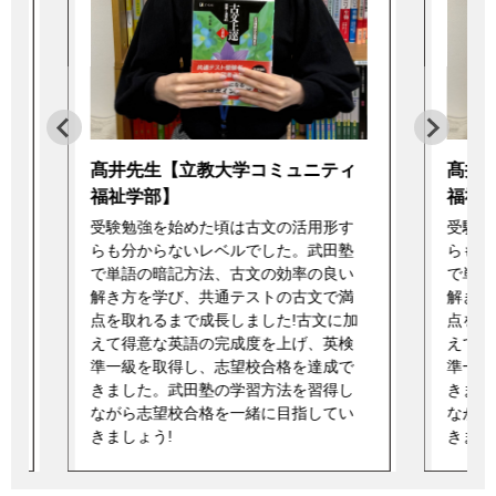
ィ
髙井先生【立教大学コミュニティ
髙井
福祉学部】
福祉
受験勉強を始めた頃は古文の活用形す
受験勉
らも分からないレベルでした。武田塾
らも分
加
で単語の暗記方法、古文の効率の良い
で単語
解き方を学び、共通テストの古文で満
解き方
点を取れるまで成長しました!古文に加
点を取
えて得意な英語の完成度を上げ、英検
えて得
準一級を取得し、志望校合格を達成で
準一級
きました。武田塾の学習方法を習得し
きまし
ながら志望校合格を一緒に目指してい
ながら
きましょう!
きまし