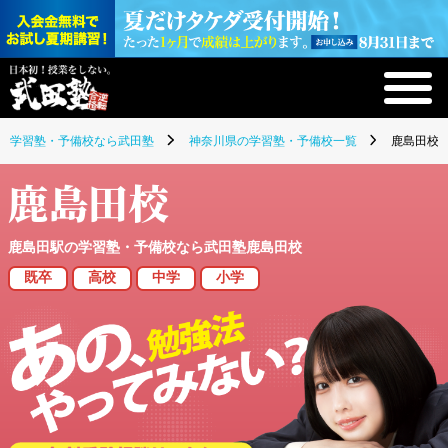
学習塾・予備校なら武田塾
神奈川県の学習塾・予備校一覧
鹿島田校(
鹿島田校
鹿島田駅の学習塾・予備校なら武田塾鹿島田校
既卒
高校
中学
小学