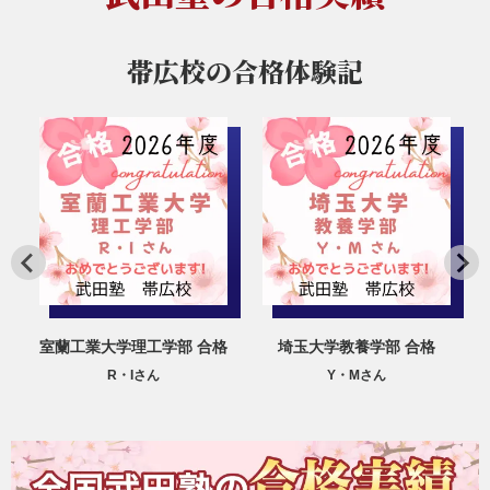
帯広校の
合格体験記
格
室蘭工業大学理工学部 合格
埼玉大学教養学部 合格
R・Iさん
Y・Mさん