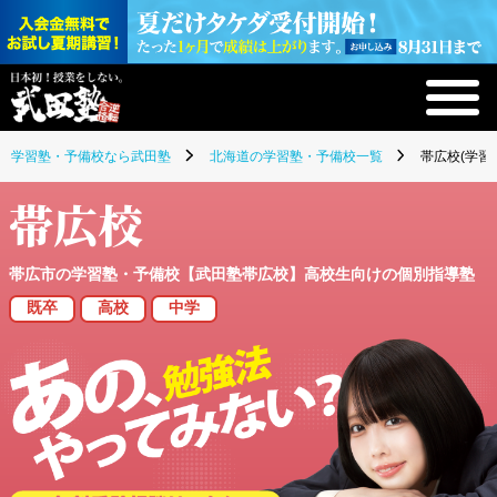
学習塾・予備校なら武田塾
北海道の学習塾・予備校一覧
帯広校(学習
帯広校
帯広市の学習塾・予備校【武田塾帯広校】高校生向けの個別指導塾
既卒
高校
中学