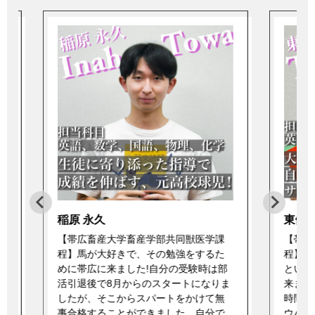
稲原 永久
東條 
【帯広畜産大学畜産学部共同獣医学課
【帯広
程】馬が大好きで、その勉強をするた
程】昔
めに帯広に来ました!自分の受験時は部
という
活引退後で8月からのスタートになりま
来まし
したが、そこからスパートをかけて無
時間の
事合格することができました。自分で
ウハウ