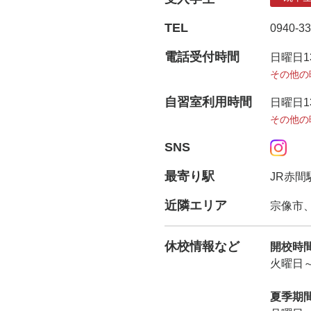
TEL
0940-33
電話受付時間
日曜日
1
その他の
自習室利用時間
日曜日
1
その他の
SNS
最寄り駅
JR赤間
近隣エリア
宗像市
休校情報など
開校時
火曜日～日
夏季期間中