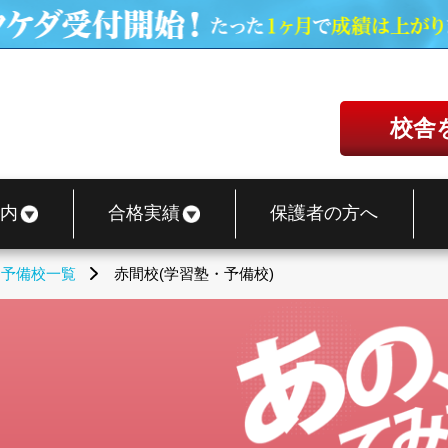
校舎
内
合格実績
保護者の方へ
・予備校一覧
赤間校(学習塾・予備校)