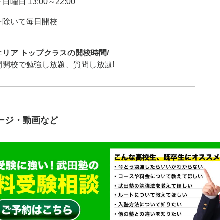
曜日 13:00～22:00
を除いて毎日開校
エリア トップクラスの開校時間/
間開校で勉強し放題、質問し放題!
ージ・動画など