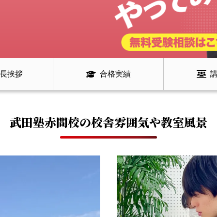
長挨拶
合格実績
武田塾赤間校の
校舎雰囲気や教室風景