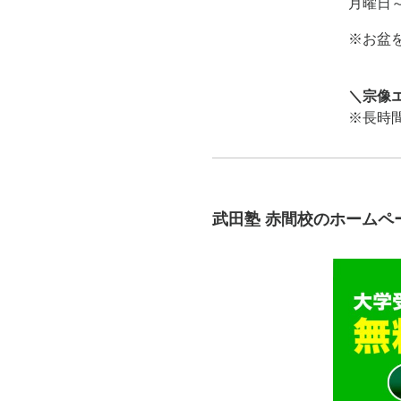
月曜日～日
※お盆
＼宗像
※長時
武田塾 赤間校のホームペ