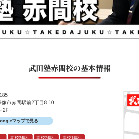
武田塾赤間校
の基本情報
185
像市赤間駅前2丁目8-10
 2F
Googleマップで見る
生
高校3年生
高校2年生
高校1年生