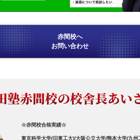
赤間校へ
お問い合わせ
田塾赤間校の
校舎長あい
☆赤間校合格実績☆
東京科学大学(旧東工大)/大阪公立大学/熊本大学/九州