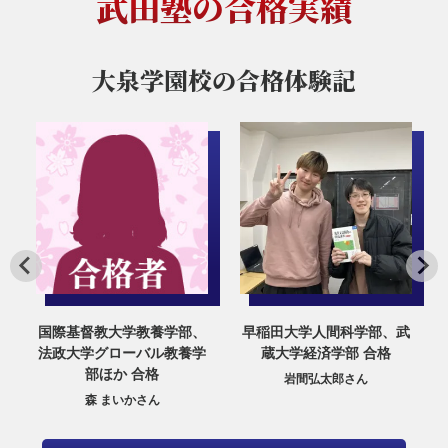
武田塾の合格実績
大泉学園校の
合格体験記
、
早稲田大学人間科学部、武
明治大学経営学部、武蔵大
学
蔵大学経済学部 合格
学経済学部 合格
岩間弘太郎さん
田中 煌大さん