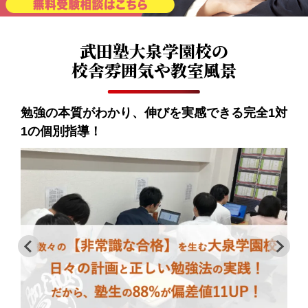
武田塾大泉学園校の
校舎雰囲気や教室風景
対
【精鋭の講師陣】難関大に合格した元塾生が多
い大泉学園校、合格まで徹底的に伴走します！