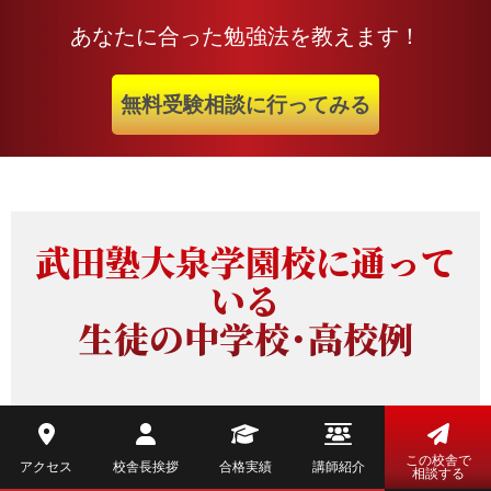
あなたに合った勉強法を教えます！
無料受験相談に行ってみる
武田塾大泉学園校に通って
いる
生徒の中学校・高校例
私立高校
この校舎で
アクセス
校舎長挨拶
合格実績
講師紹介
相談する
錦城高校
國學院久我山高校
城北高校
立教