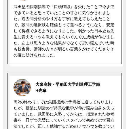
武田塾の個別指導で「口頭確認」を受けたことで今まで
できていると思っていたことの甘さに気付かされまし
た。過去問分析のやり方を丁寧に教えてもらえたこと
で、設問の選択肢を確信もって選べるようになり、安定
して得点できるようになりました。弱かった日本史も先
生に覚えるコツを教えてもらいぐんぐん成績が伸びまし
た。あまり思うような結果がでなくて思い悩んでいた時
も校舎長、講師の方々が明るい言葉をかけてくださりそ
の度に助けられました。
大泉高校・早稲田大学創造理工学部
H先輩
高2の終わりまでは集団授業の予備校に通っておりまし
たが、授業に馴染めず得意な数学が伸び悩み自身を失っ
ていました。武田塾に入塾してからは、指定された参考
書を一冊ずつ完璧にしていくスタイルで初めての学習方
法でしたが、正しく勉強するためのノウハウを教えてい