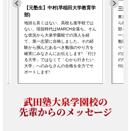
学
三井(慶應義塾大学理工学部)
鈴木(
東京科学大学を目指し浪人した経験か
現役で
ら得た学力に加え、高校時代サッカー
学付属
部キャプテンをして培ったコミュニケ
ん
標を達
ーション力や統率力を巧みに駆使し、
一人ひ
勉強に対する考え方や自分の過去を語
語、数
りつつ、努力することや勉強すること
学と生
の楽しさを全力で伝えます。 物理化学
け
え方で
の学力は折り紙つき!なんでも質問受け
りと深
付けます! 一緒に勉強楽しみましょう!
武田塾大泉学園校の
先輩からのメッセージ