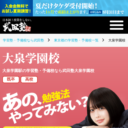
学習塾・予備校なら武田塾
東京都の学習塾・予備校一覧
大泉学園校(
大泉学園校
大泉学園駅の学習塾・予備校なら武田塾大泉学園校
既卒
高校