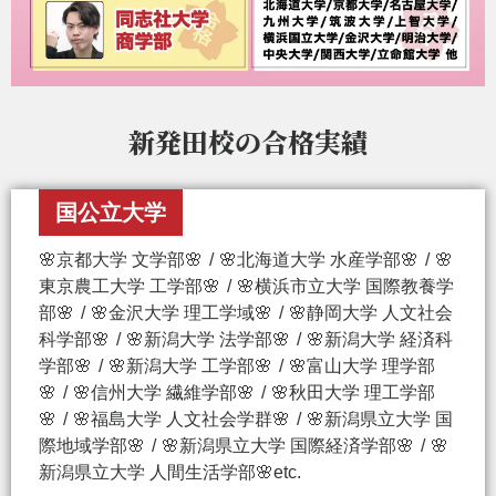
新発田校の
合格実績
国公立大学
🌸京都大学 文学部🌸
🌸北海道大学 水産学部🌸
🌸
東京農工大学 工学部🌸
🌸横浜市立大学 国際教養学
部🌸
🌸金沢大学 理工学域🌸
🌸静岡大学 人文社会
科学部🌸
🌸新潟大学 法学部🌸
🌸新潟大学 経済科
学部🌸
🌸新潟大学 工学部🌸
🌸富山大学 理学部
🌸
🌸信州大学 繊維学部🌸
🌸秋田大学 理工学部
🌸
🌸福島大学 人文社会学群🌸
🌸新潟県立大学 国
際地域学部🌸
🌸新潟県立大学 国際経済学部🌸
🌸
新潟県立大学 人間生活学部🌸etc.