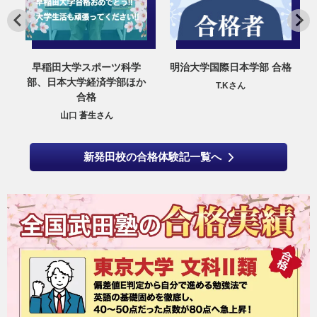
明治大学国際日本学部 合格
明治大学経営学部、東洋大
か
学経営学部ほか 合格
T.Kさん
S.Hさん
新発田校の合格体験記一覧へ