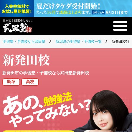
学習塾・予備校なら武田塾
新潟県の学習塾・予備校一覧
新発田校(学
新発田校
新発田市の学習塾・予備校なら武田塾新発田校
既卒
高校