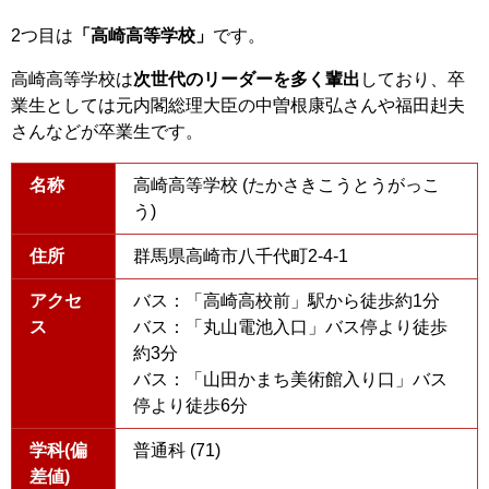
2つ目は
「高崎高等学校」
です。
高崎高等学校は
次世代のリーダーを多く輩出
しており、卒
業生としては元内閣総理大臣の中曽根康弘さんや福田赳夫
さんなどが卒業生です。
名称
高崎高等学校 (たかさきこうとうがっこ
う)
住所
群馬県高崎市八千代町2-4-1
アクセ
バス：「高崎高校前」駅から徒歩約1分
ス
バス：「丸山電池入口」バス停より徒歩
約3分
バス：「山田かまち美術館入り口」バス
停より徒歩6分
学科(偏
普通科 (71)
差値)