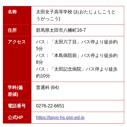
名称
太田女子高等学校 (おおたじょしこうと
うがっこう)
住所
群馬県太田市八幡町16-7
アクセス
バス：「太田六丁目」バス停より徒歩約
5分
バス：「本島病院前」バス停より徒歩約
8分
バス：「太田記念病院」バス停より徒歩
約10分
学科(偏
普通科 (64)
差値)
電話番号
0276-22-6651
公式HP
https://tajyo-hs.gsn.ed.jp