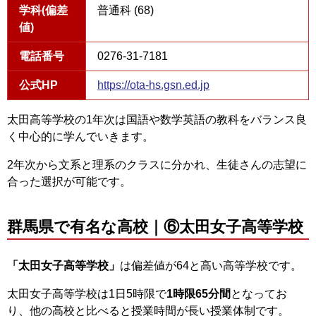
学科(偏差
普通科 (68)
値)
電話番号
0276-31-7181
公式HP
https://ota-hs.gsn.ed.jp
太田高等学校の1年次は国語や数学英語の教科をバランス良
く中心的に学んでいきます。
2年次から文系と理系のクラスに分かれ、生徒さんの志望に
合った選択が可能です。
群馬県で有名な高校｜⑥太田女子高等学校
「太田女子高等学校」
は偏差値が64と高い高等学校です。
太田女子高等学校は1日5時限で
1時限65分間
となってお
り、他の高校と比べると授業時間が長い授業体制です。