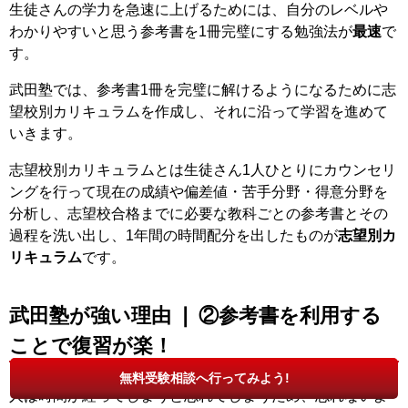
生徒さんの学力を急速に上げるためには、自分のレベルや
わかりやすいと思う参考書を1冊完璧にする勉強法が
最速
で
す。
武田塾では、参考書1冊を完璧に解けるようになるために志
望校別カリキュラムを作成し、それに沿って学習を進めて
いきます。
志望校別カリキュラムとは生徒さん1人ひとりにカウンセリ
ングを行って現在の成績や偏差値・苦手分野・得意分野を
分析し、志望校合格までに必要な教科ごとの参考書とその
過程を洗い出し、1年間の時間配分を出したものが
志望別カ
リキュラム
です。
武田塾が強い理由 ❘ ②参考書を利用する
ことで復習が楽！
無料受験相談へ行ってみよう!
人は時間が経ってしまうと忘れてしまうため、忘れないよ