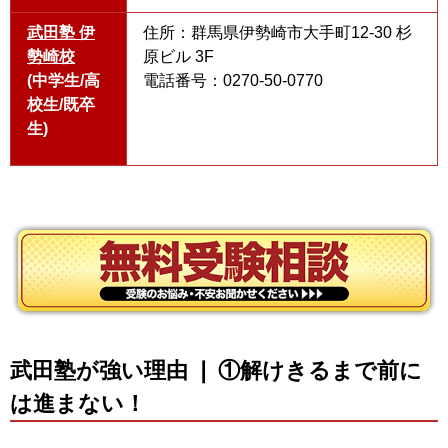
武田塾 伊
住所：群馬県伊勢崎市大手町12-30 杉
勢崎校
原ビル 3F
(中学生/高
電話番号：0270-50-0770
校生/既卒
生)
武田塾が強い理由 ❘ ①解けきるまで前に
は進まない！