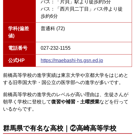
バス：「片貝」駅より徒歩約5分
バス：「西片貝二丁目」バス停より徒
歩約6分
学科(偏差
普通科 (72)
値)
電話番号
027-232-1155
公式HP
https://maebashi-hs.gsn.ed.jp
前橋高等学校の進学実績は東京大学や京都大学をはじめと
する旧帝国大学・国公立の医学部への進学が多いです。
前橋高等学校の進学先のレベルが高い理由は、生徒さんが
朝早く学校に登校して
復習や補習・土曜授業
などを行って
いるからです。
群馬県で有名な高校｜②高崎高等学校