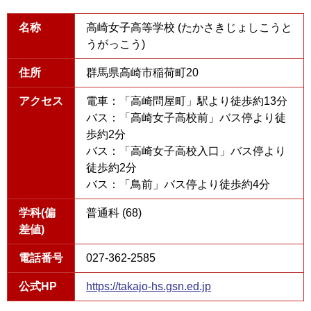
名称
高崎女子高等学校 (たかさきじょしこうと
うがっこう)
住所
群馬県高崎市稲荷町20
アクセス
電車：「高崎問屋町」駅より徒歩約13分
バス：「高崎女子高校前」バス停より徒
歩約2分
バス：「高崎女子高校入口」バス停より
徒歩約2分
バス：「鳥前」バス停より徒歩約4分
学科(偏
普通科 (68)
差値)
電話番号
027-362-2585
公式HP
https://takajo-hs.gsn.ed.jp