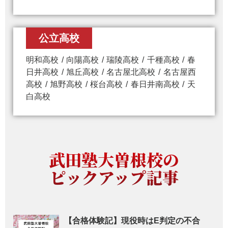
公立高校
明和高校
向陽高校
瑞陵高校
千種高校
春
日井高校
旭丘高校
名古屋北高校
名古屋西
高校
旭野高校
桜台高校
春日井南高校
天
白高校
武田塾大曽根校の
ピックアップ記事
【合格体験記】現役時はE判定の不合