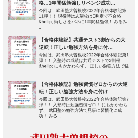
格…1年間猛勉強しリベンジ成功…
今回は、武田塾大曽根校2022年合格体験記第
11弾！！ 現役時は志望校はE判定で不合格
&hellip; 悔しさをバネに1年間猛勉強！ みるみ
..
【合格体験記】共通テスト3割からの大
逆転！正しい勉強方法を身に付…
今回は、武田塾大曽根校2022年合格体験記第1
弾！！ 入塾時の成績は共通テストで3割程
&hellip; にもかかわらず、 正しい勉強方法で猛
..
【合格体験記】勉強習慣ゼロからの大逆
転！正しい勉強方法を身に付け…
今回は、武田塾大曽根校2022年合格体験記第7
弾！！ 入塾時は勉強習慣ゼロ！ にもかかわら
ず、 武田塾の勉強方法で見事に習慣化に成
功！ みる ..
武田塾大曽根校の