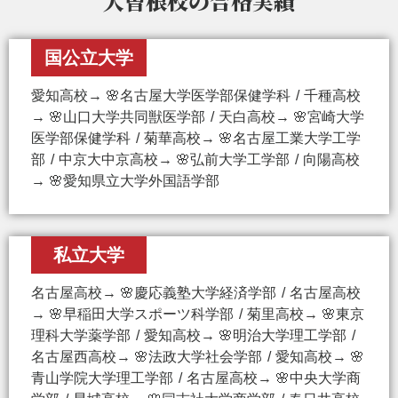
大曽根校の
合格実績
国公立大学
愛知高校→ 🌸名古屋大学医学部保健学科
千種高校
→ 🌸山口大学共同獣医学部
天白高校→ 🌸宮崎大学
医学部保健学科
菊華高校→ 🌸名古屋工業大学工学
部
中京大中京高校→ 🌸弘前大学工学部
向陽高校
→ 🌸愛知県立大学外国語学部
私立大学
名古屋高校→ 🌸慶応義塾大学経済学部
名古屋高校
→ 🌸早稲田大学スポーツ科学部
菊里高校→ 🌸東京
理科大学薬学部
愛知高校→ 🌸明治大学理工学部
名古屋西高校→ 🌸法政大学社会学部
愛知高校→ 🌸
青山学院大学理工学部
名古屋高校→ 🌸中央大学商