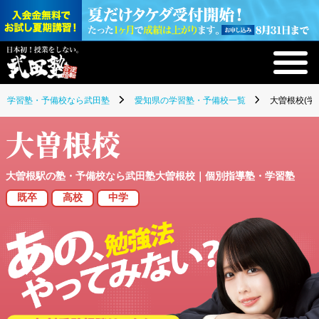
学習塾・予備校なら武田塾
愛知県の学習塾・予備校一覧
大曽根校(学
大曽根校
大曽根駅の塾・予備校なら武田塾大曽根校｜個別指導塾・学習塾
既卒
高校
中学