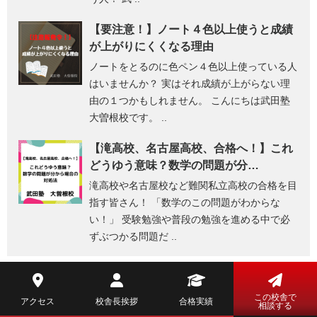
【要注意！】ノート４色以上使うと成績
が上がりにくくなる理由
ノートをとるのに色ペン４色以上使っている人
はいませんか？ 実はそれ成績が上がらない理
由の１つかもしれません。 こんにちは武田塾
大曽根校です。 ..
【滝高校、名古屋高校、合格へ！】これ
どうゆう意味？数学の問題が分…
滝高校や名古屋校など難関私立高校の合格を目
指す皆さん！ 「数学のこの問題がわからな
い！」 受験勉強や普段の勉強を進める中で必
ずぶつかる問題だ ..
この校舎で
アクセス
校舎長挨拶
合格実績
相談する