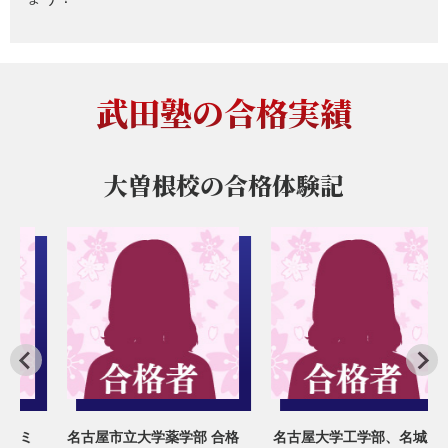
武田塾の合格実績
大曽根校の
合格体験記
ミ
名古屋市立大学薬学部 合格
名古屋大学工学部、名城大