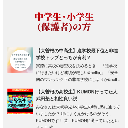
中学生・小学生
(保護者)の方
【大曽根の中高生】進学校最下位と非進
学校トップどっちが有利？
実際に高校の志望校を決めるとき、 「進学校
に行きたいけど成績が厳しい&hellip;」 「安全
圏のワンランク下の非進学校にしようか&hell ..
【大曽根の高校生】KUMON行ってた人
武田塾と相性良い説
みなさんは未就学児や小学生の時に塾に通って
いましたか？ 特によく見かけるのがそう、
KUMONです！ 昔、KUMONに通っていたとい
う人！ 武 ..