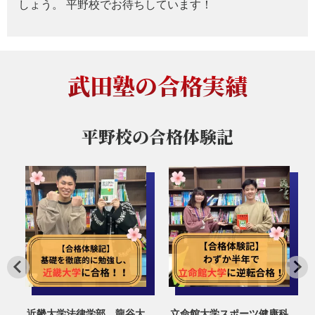
しょう。 平野校でお待ちしています！
武田塾の合格実績
平野校の
合格体験記
大
立命館大学スポーツ健康科
龍谷大学国際学部・文学部