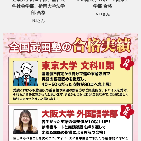
学
学部 合格
ほか 合格
N.Hさん
F.Rさん