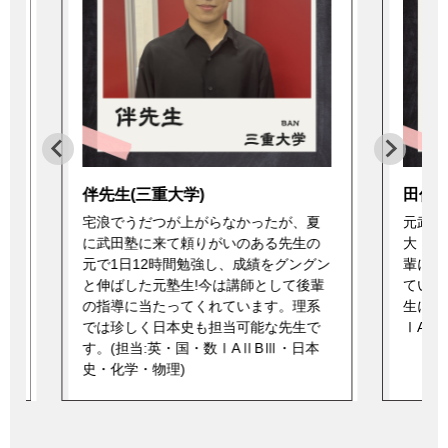
田仲先生(近畿大学)
塚本先
元武田塾生。ゼロから始めて難関私
優しく
大・国立大学に逆転合格した経験を後
先生で
ン
輩に教えるべく武田塾で指導してくれ
受験に
輩
ています!生物と化学のことなら田仲先
の大学
生に聞いてみよう!(担当:英・数
るのも
ⅠAⅡBⅢ・化学・生物)
を担当
みまし