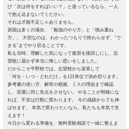
び「次は何をすればいい？」と迷っているなら、一人
で抱え込まないでください。
それは才能不足じゃありません。
原因は多くの場合、「勉強のやり方」と「積み重ね
方」。 大切なのは、わかったつもりで終わらせず、"で
きる"までやり切ることです。
私も当時、理解した気になって復習を後回しにし、志
望校に届かず本当に悔しい思いをしました。
だからこそ平野校では、志望校から逆算して
「何を・いつ・どれだけ」を1日単位で決め切ります。
参考書の使い方、解答の根拠、ミスの理由まで確認
し、翌週に同じ失点をさせない。 やることが明確にな
れば、不安は行動に変わります。 今の成績からでも伸
ばせます。 本気で変わりたいなら、私たちも本気で支
えます！
今日から変わる準備を、無料受験相談で一緒に整えま