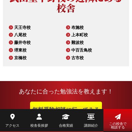
校舎
天王寺校
布施校
八尾校
上本町校
藤井寺校
難波校
堺東校
中百舌鳥校
京橋校
古市校
あなたに合った勉強法を教えます！
無料受験相談に行ってみる
この校舎で
アクセス
校舎長挨拶
合格実績
講師紹介
相談する