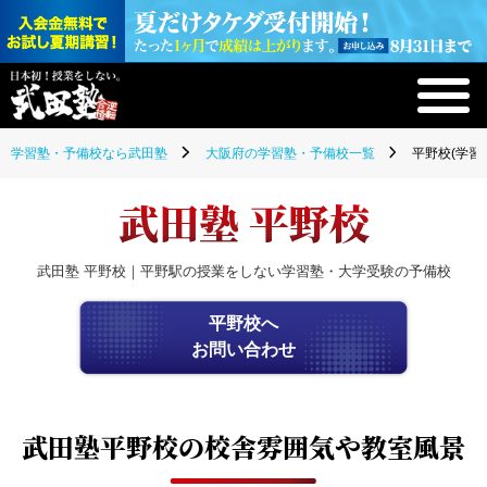
学習塾・予備校なら武田塾
大阪府の学習塾・予備校一覧
平野校(学習
武田塾 平野校
武田塾 平野校｜平野駅の授業をしない学習塾・大学受験の予備校
平野校へ
お問い合わせ
武田塾平野校の
校舎雰囲気や教室風景