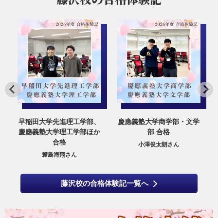
合
早稲田大学先進理工学部、
慶應義塾大学商学部・文学
慶應義塾大学理工学部ほか
部 合格
合格
小澤俊太朗さん
簑島海翔さん
藤沢校の合格体験記一覧へ