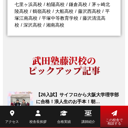
七里ヶ浜高校
柏陽高校
鎌倉高校
茅ヶ崎北
陵高校
鶴嶺高校
大船高校
藤沢西高校
平
塚江南高校
平塚中等教育学校
藤沢清流高
校
深沢高校
湘南高校
武田塾藤沢校の
ピックアップ記事
【26入試】サイフロから大阪大学理学部
に合格！浪人生のお手本！朝…
皆さん！こんにちは！ 藤沢駅から徒歩4分にあ
る、 大学受験の個別指導塾 ｢日本初！授業をし
ない塾」 武田塾藤沢校です。 &nbsp; お名前 ..
この校舎で
アクセス
校舎長挨拶
合格実績
講師紹介
相談する