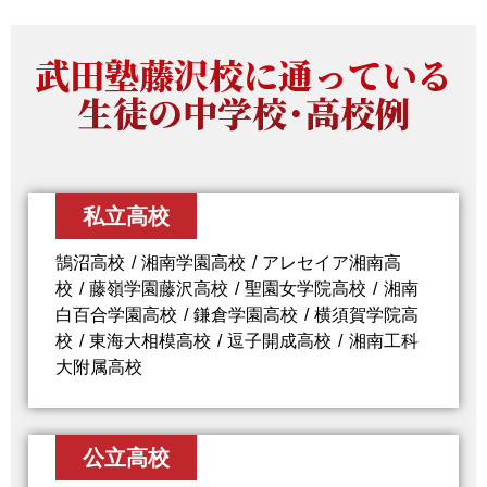
武田塾藤沢校に通っている
生徒の中学校・高校例
私立高校
鵠沼高校
湘南学園高校
アレセイア湘南高
校
藤嶺学園藤沢高校
聖園女学院高校
湘南
白百合学園高校
鎌倉学園高校
横須賀学院高
校
東海大相模高校
逗子開成高校
湘南工科
大附属高校
公立高校