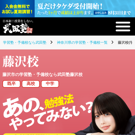
学習塾・予備校なら武田塾
神奈川県の学習塾・予備校一覧
藤沢校(学
藤沢校
藤沢市の学習塾・予備校なら武田塾藤沢校
既卒
高校
中学