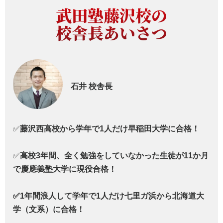
武田塾藤沢校の
校舎長あいさつ
石井
校舎長
✅
藤沢西高校から学年で1人だけ早稲田大学に合格！
✅
高校3年間、全く勉強をしていなかった生徒が11か月
で
慶應義塾大学に現役合格！
✅1年間浪人して学年で1人だけ七里ガ浜から北海道大
学（文系）に合格！