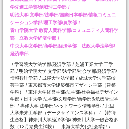
学先進工学部/創域理工学部
明治大学 文学部/法学部/国際日本学部/情報コミュニ
ケーション学部/理工学部/農学部
青山学院大学 教育人間科学部/コミュニティ人間科学
部 立教大学経済学部
中央大学文学部/商学部/経済学部 法政大学法学部/
経済学部
学習院大学法学部/経済学部
芝浦工業大学 工学
部
明治学院大学 文学部/法学部/社会学部/経済学部/
情報数理学部
成蹊大学法学部
成城大学法学部/文
芸学部
東京都市大学建築都市デザイン学部（建築
学科）
東洋大学経営学部/法学部/社会福祉デザイン
学部
日本大学 法学部/文理学部/商学部3/危機管理学
部
専修大学 法学部/ネットワーク情報学部
北里
大学未来工学部（データサイエンス学科）
【特待
生合格】神奈川大学経済学部/ 神奈川大学一般合格多
数（12月給費生試験） 東海大学文化社会学部