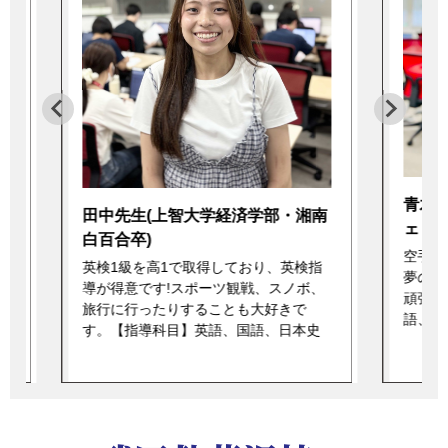
青木
湘
田中先生(上智大学経済学部・湘南
ェリス
白百合卒)
空手と
英検1級を高1で取得しており、英検指
夢のキ
導が得意です!スポーツ観戦、スノボ、
頑張り
旅行に行ったりすることも大好きで
語、日
数
す。【指導科目】英語、国語、日本史