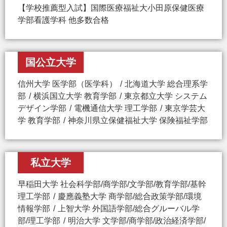
【学校推薦型入試】国際医療福祉大小田原保健医療
学部看護学科 他多数合格
国公立大学
信州大学 医学部（医学科）
北海道大学 総合理系学
部
横浜国立大学 教育学部
東京都立大学 システム
デザイン学部
電機通信大学 理工学部
東京学芸大
学 教育学部
神奈川県立保健福祉大学 保険福祉学部
私立大学
早稲田大学 社会科学部/商学部/文学部/教育学部/基幹
理工学部
慶應義塾大学 商学部/総合政策学部/環境
情報学部
上智大学 外国語学部/総合グルーバル学
部/理工学部
明治大学 文学部/商学部/政治経済学部/