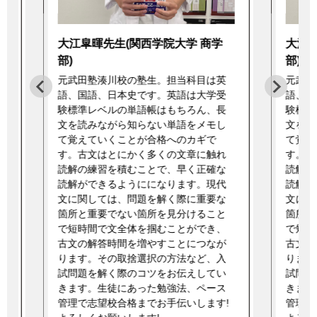
大江皐暉先生(関西学院大学 商学
大江皐
部)
部)
元武田塾湊川校の塾生。担当科目は英
元武田
語、国語、日本史です。英語は大学受
語、国
験標準レベルの単語帳はもちろん、長
験標準
文を読みながら知らない単語をメモし
文を読
て覚えていくことが合格へのカギで
て覚え
す。古文はとにかく多くの文章に触れ
す。古
読解の練習を積むことで、早く正確な
読解の
読解ができるようにになります。現代
読解が
文に関しては、問題を解く際に重要な
文に関
箇所と重要でない箇所を見分けること
箇所と
で短時間で文全体を掴むことができ、
で短時
古文の解答時間を増やすことにつなが
古文の
ります。その取捨選択の方法など、入
ります
試問題を解く際のコツをお伝えしてい
試問題
きます。生徒にあった勉強法、ペース
きます
!
管理で志望校合格までお手伝いします!
管理で