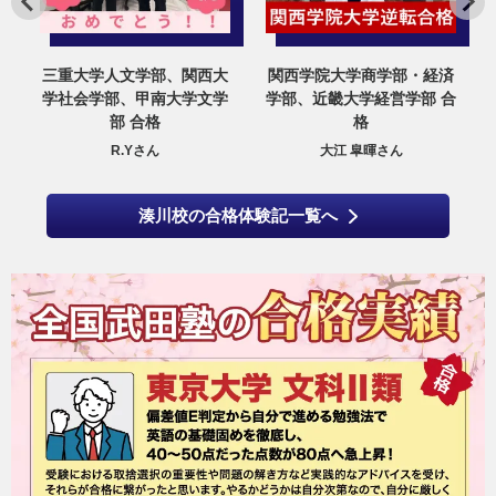
甲
三重大学人文学部、関西大
関西学院大学商学部・経済
合
学社会学部、甲南大学文学
学部、近畿大学経営学部 合
部 合格
格
R.Yさん
大江 皐暉さん
湊川校の合格体験記一覧へ