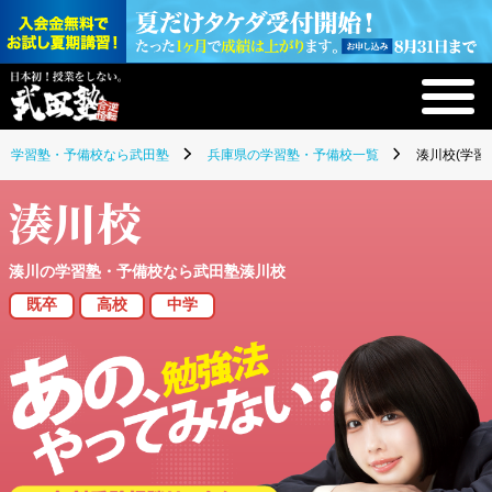
学習塾・予備校なら武田塾
兵庫県の学習塾・予備校一覧
湊川校(学習
湊川校
湊川の学習塾・予備校なら武田塾湊川校
既卒
高校
中学