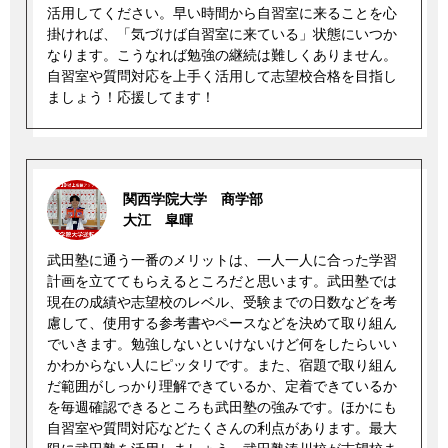
活用してください。早い時間から自習室に来ることを心
掛ければ、「気づけば自習室に来ている」状態にいつか
なります。こうなれば勉強の継続は難しくありません。
自習室や質問対応を上手く活用して志望校合格を目指し
ましょう！応援してます！
関西学院大学 商学部
大江 皐暉
武田塾に通う一番のメリットは、一人一人に合った学習
計画を立ててもらえるところだと思います。武田塾では
現在の成績や志望校のレベル、受験までの日数などを考
慮して、使用する参考書やペースなどを決めて取り組ん
でいきます。勉強しないといけないけど何をしたらいい
かわからない人にピッタリです。また、宿題で取り組ん
だ範囲がしっかり理解できているか、定着できているか
を毎週確認できるところも武田塾の強みです。ほかにも
自習室や質問対応などたくさんの利点があります。最大