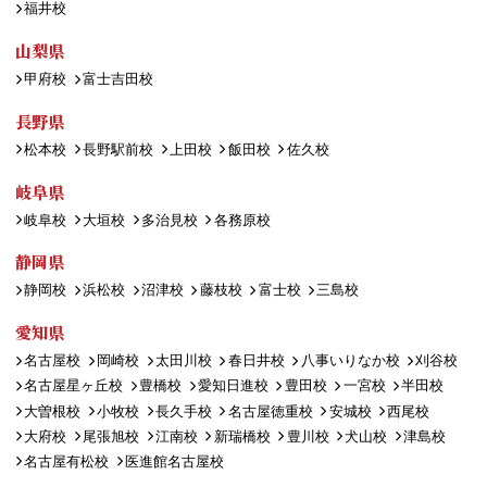
福井校
山梨県
甲府校
富士吉田校
長野県
松本校
長野駅前校
上田校
飯田校
佐久校
岐阜県
岐阜校
大垣校
多治見校
各務原校
静岡県
静岡校
浜松校
沼津校
藤枝校
富士校
三島校
愛知県
名古屋校
岡崎校
太田川校
春日井校
八事いりなか校
刈谷校
名古屋星ヶ丘校
豊橋校
愛知日進校
豊田校
一宮校
半田校
大曽根校
小牧校
長久手校
名古屋徳重校
安城校
西尾校
大府校
尾張旭校
江南校
新瑞橋校
豊川校
犬山校
津島校
名古屋有松校
医進館名古屋校