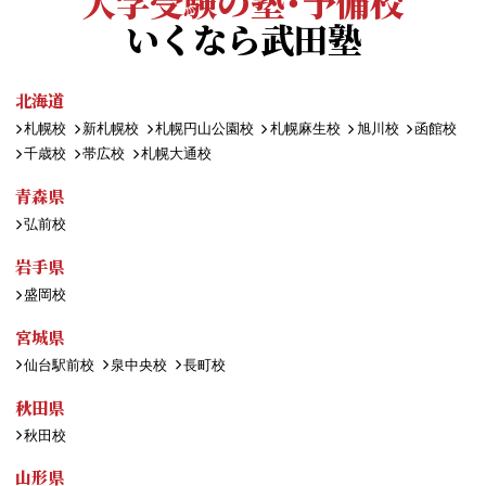
大学受験の塾・予備校
いくなら武田塾
北海道
札幌校
新札幌校
札幌円山公園校
札幌麻生校
旭川校
函館校
千歳校
帯広校
札幌大通校
青森県
弘前校
岩手県
盛岡校
宮城県
仙台駅前校
泉中央校
長町校
秋田県
秋田校
山形県