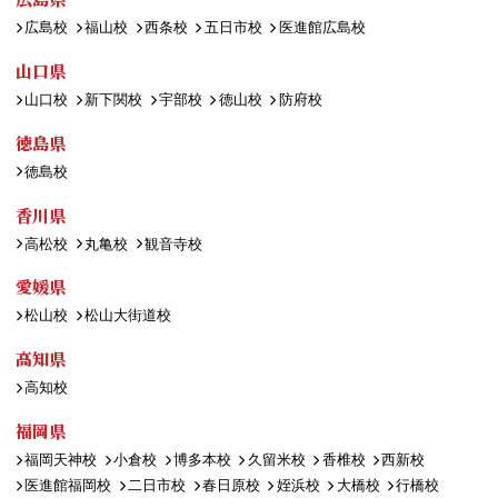
広島校
福山校
西条校
五日市校
医進館広島校
山口県
山口校
新下関校
宇部校
徳山校
防府校
徳島県
徳島校
香川県
高松校
丸亀校
観音寺校
愛媛県
松山校
松山大街道校
高知県
高知校
福岡県
福岡天神校
小倉校
博多本校
久留米校
香椎校
西新校
医進館福岡校
二日市校
春日原校
姪浜校
大橋校
行橋校