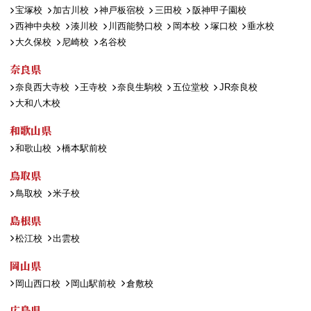
宝塚校
加古川校
神戸板宿校
三田校
阪神甲子園校
西神中央校
湊川校
川西能勢口校
岡本校
塚口校
垂水校
大久保校
尼崎校
名谷校
奈良県
奈良西大寺校
王寺校
奈良生駒校
五位堂校
JR奈良校
大和八木校
和歌山県
和歌山校
橋本駅前校
鳥取県
鳥取校
米子校
島根県
松江校
出雲校
岡山県
岡山西口校
岡山駅前校
倉敷校
広島県