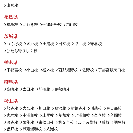
山形校
福島県
福島校
いわき校
会津若松校
郡山校
茨城県
つくば校
水戸校
土浦校
日立校
取手校
守谷校
ひたち野うしく校
栃木県
宇都宮校
小山校
栃木校
西那須野校
佐野校
宇都宮駅東口校
群馬県
高崎校
太田校
前橋校
伊勢崎校
埼玉県
熊谷校
大宮校
川口校
所沢校
新越谷校
川越校
春日部校
志木校
南浦和校
上尾校
草加校
北浦和校
久喜校
入間校
深谷校
飯能校
東松山校
和光市校
ふじみ野校
蕨校
羽生校
坂戸校
武蔵浦和校
八潮校