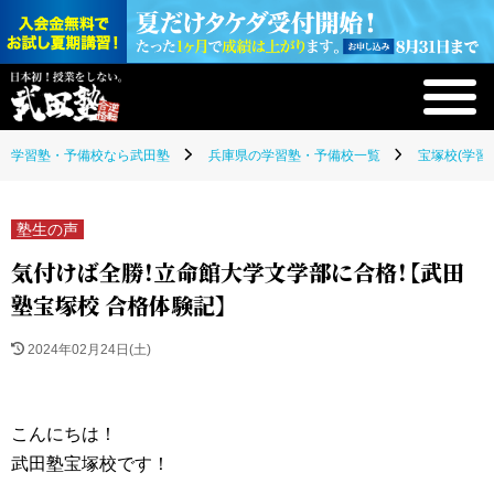
学習塾・予備校なら武田塾
兵庫県の学習塾・予備校一覧
宝塚校(学習
塾生の声
気付けば全勝！立命館大学文学部に合格！【武田
塾宝塚校 合格体験記】
2024年02月24日(土)
こんにちは！
武田塾宝塚校です！