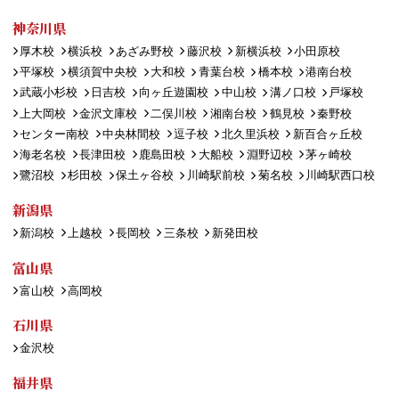
神奈川県
厚木校
横浜校
あざみ野校
藤沢校
新横浜校
小田原校
平塚校
横須賀中央校
大和校
青葉台校
橋本校
港南台校
武蔵小杉校
日吉校
向ヶ丘遊園校
中山校
溝ノ口校
戸塚校
上大岡校
金沢文庫校
二俣川校
湘南台校
鶴見校
秦野校
センター南校
中央林間校
逗子校
北久里浜校
新百合ヶ丘校
海老名校
長津田校
鹿島田校
大船校
淵野辺校
茅ヶ崎校
鷺沼校
杉田校
保土ヶ谷校
川崎駅前校
菊名校
川崎駅西口校
新潟県
新潟校
上越校
長岡校
三条校
新発田校
富山県
富山校
高岡校
石川県
金沢校
福井県