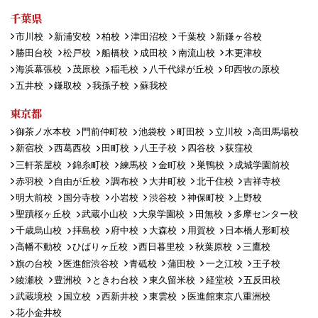
千葉県
市川校
新浦安校
柏校
津田沼校
千葉校
新鎌ヶ谷校
勝田台校
松戸校
船橋校
成田校
南流山校
木更津校
海浜幕張校
茂原校
稲毛校
八千代緑が丘校
印西牧の原校
五井校
鎌取校
我孫子校
蘇我校
東京都
御茶ノ水本校
門前仲町校
池袋校
町田校
立川校
高田馬場校
新宿校
西葛西校
田町校
八王子校
四谷校
荻窪校
三軒茶屋校
錦糸町校
練馬校
金町校
巣鴨校
成城学園前校
赤羽校
自由が丘校
調布校
大井町校
北千住校
吉祥寺校
明大前校
国分寺校
小岩校
渋谷校
神保町校
上野校
聖蹟桜ヶ丘校
武蔵小山校
大泉学園校
田無校
多摩センター校
千歳烏山校
拝島校
府中校
大森校
用賀校
日本橋人形町校
高幡不動校
ひばりヶ丘校
西日暮里校
秋葉原校
三鷹校
旗の台校
医進館渋谷校
青砥校
蒲田校
一之江校
王子校
綾瀬校
豊洲校
ときわ台校
東久留米校
経堂校
五反田校
武蔵境校
国立校
西新井校
東雲校
医進館東京八重洲校
花小金井校