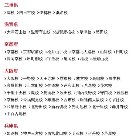
三重県
津校
四日市校
伊勢校
桑名校
滋賀県
大津石山校
滋賀守山校
滋賀彦根校
草津校
堅田校
京都府
京都校
京都駅前校
松井山手校
京都北大路校
山科校
円町校
長岡京校
出町柳校
宇治校
亀岡校
桂校
福知山校
大阪府
大阪校
平野校
天王寺校
堺東校
枚方校
高槻校
豊中校
寝屋川校
上本町校
住道校
岸和田校
八尾校
茨木校
千里中央校
鳳校
箕面校
吹田校
河内長野校
守口校
難波校
京橋校
今福鶴見校
布施校
古市校
医進館大阪校
くずは校
和泉府中校
北野田校
新石切校
光明池校
北千里校
藤井寺校
中百舌鳥校
兵庫県
姫路校
神戸三宮校
西宮北口校
明石校
伊丹校
芦屋校