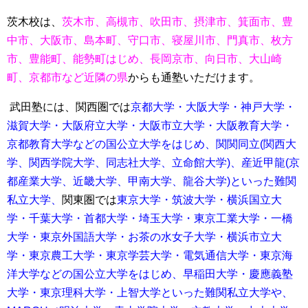
茨木校は、
茨木市、高槻市、吹田市、摂津市、箕面市、豊
中市、大阪市、島本町、守口市、寝屋川市、門真市、枚方
市、豊能町、能勢町はじめ、長岡京市、向日市、大山崎
町、京都市など近隣の県
からも通塾いただけます。
武田塾には、関西圏では
京都大学・大阪大学・神戸大学・
滋賀大学・大阪府立大学・大阪市立大学・大阪教育大学・
京都教育大学などの国公立大学をはじめ、関関同立(関西大
学、関西学院大学、同志社大学、立命館大学)、産近甲龍(京
都産業大学、近畿大学、甲南大学、龍谷大学)といった難関
私立大学、
関東圏では
東京大学・筑波大学・横浜国立大
学・千葉大学・首都大学・埼玉大学・
東京工業大学・一橋
大学・東京外国語大学・お茶の水女子大学・横浜市立大
学・東京農工大学・東京学芸大学・電気通信大学・東京海
洋大学などの国公立大学をはじめ、
早稲田大学・慶應義塾
大学・東京理科大学・上智大学といった難関私立大学や、