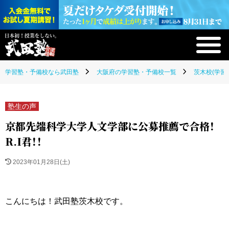
学習塾・予備校なら武田塾
大阪府の学習塾・予備校一覧
茨木校(学習
塾生の声
京都先端科学大学人文学部に公募推薦で合格！
R.I君！！
2023年01月28日(土)
こんにちは！武田塾茨木校です。