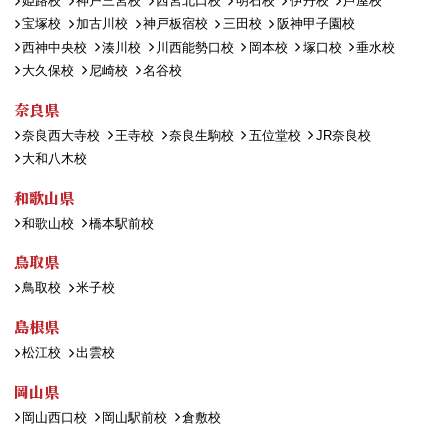
姫路校
神戸三宮校
西宮北口校
明石校
伊丹校
芦屋校
宝塚校
加古川校
神戸板宿校
三田校
阪神甲子園校
西神中央校
湊川校
川西能勢口校
岡本校
塚口校
垂水校
大久保校
尼崎校
名谷校
奈良県
奈良西大寺校
王寺校
奈良生駒校
五位堂校
JR奈良校
大和八木校
和歌山県
和歌山校
橋本駅前校
鳥取県
鳥取校
米子校
島根県
松江校
出雲校
岡山県
岡山西口校
岡山駅前校
倉敷校