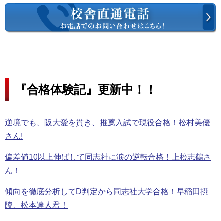
『合格体験記』更新中！！
逆境でも、阪大愛を貫き、推薦入試で現役合格！松村美優
さん!
偏差値10以上伸ばして同志社に涙の逆転合格！上松志鶴さ
ん！
傾向を徹底分析してD判定から同志社大学合格！早稲田摂
陵、松本達人君！