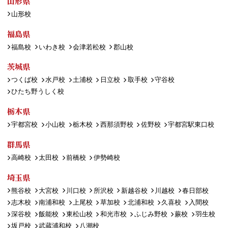
山形県
山形校
福島県
福島校
いわき校
会津若松校
郡山校
茨城県
つくば校
水戸校
土浦校
日立校
取手校
守谷校
ひたち野うしく校
栃木県
宇都宮校
小山校
栃木校
西那須野校
佐野校
宇都宮駅東口校
群馬県
高崎校
太田校
前橋校
伊勢崎校
埼玉県
熊谷校
大宮校
川口校
所沢校
新越谷校
川越校
春日部校
志木校
南浦和校
上尾校
草加校
北浦和校
久喜校
入間校
深谷校
飯能校
東松山校
和光市校
ふじみ野校
蕨校
羽生校
坂戸校
武蔵浦和校
八潮校