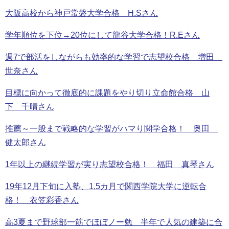
大阪高校から神戸常磐大学合格 H.Sさん
学年順位を下位→20位にして龍谷大学合格！R.Eさん
週7で部活をしながらも効率的な学習で志望校合格 増田
世奈さん
目標に向かって徹底的に課題をやり切り立命館合格 山
下 千晴さん
推薦～一般まで戦略的な学習がハマり関学合格！ 奥田
健太郎さん
1年以上の継続学習が実り志望校合格！ 福田 真琴さん
19年12月下旬に入塾、1.5カ月で関西学院大学に逆転合
格！ 衣笠彩香さん
高3夏まで野球部一筋でほぼノー勉 半年で人気の建築に合