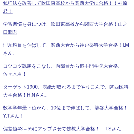
勉強法を改善して吹田東高校から関西大学に合格！！神原
君！
学習習慣を身につけ、吹田東高校から関西大学合格！山之
口潤君
理系科目を伸ばして、関西大倉から神戸薬科大学合格！I.M
さん。
コツコツ課題をこなし、向陽台から追手門学院大合格、
佐々木君！
ターゲット1900、表紙が取れるまでやりこんで、関西医科
大学合格！H.Nさん。
数学学年最下位から、10位まで伸ばして、龍谷大学合格！
Y.Tさん！
偏差値43→55にアップさせて佛教大学合格！ T.Sさん