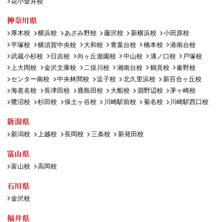
花小金井校
神奈川県
厚木校
横浜校
あざみ野校
藤沢校
新横浜校
小田原校
平塚校
横須賀中央校
大和校
青葉台校
橋本校
港南台校
武蔵小杉校
日吉校
向ヶ丘遊園校
中山校
溝ノ口校
戸塚校
上大岡校
金沢文庫校
二俣川校
湘南台校
鶴見校
秦野校
センター南校
中央林間校
逗子校
北久里浜校
新百合ヶ丘校
海老名校
長津田校
鹿島田校
大船校
淵野辺校
茅ヶ崎校
鷺沼校
杉田校
保土ヶ谷校
川崎駅前校
菊名校
川崎駅西口校
新潟県
新潟校
上越校
長岡校
三条校
新発田校
富山県
富山校
高岡校
石川県
金沢校
福井県