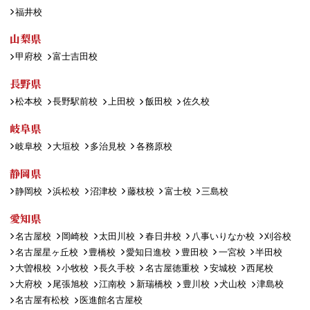
福井校
山梨県
甲府校
富士吉田校
長野県
松本校
長野駅前校
上田校
飯田校
佐久校
岐阜県
岐阜校
大垣校
多治見校
各務原校
静岡県
静岡校
浜松校
沼津校
藤枝校
富士校
三島校
愛知県
名古屋校
岡崎校
太田川校
春日井校
八事いりなか校
刈谷校
名古屋星ヶ丘校
豊橋校
愛知日進校
豊田校
一宮校
半田校
大曽根校
小牧校
長久手校
名古屋徳重校
安城校
西尾校
大府校
尾張旭校
江南校
新瑞橋校
豊川校
犬山校
津島校
名古屋有松校
医進館名古屋校