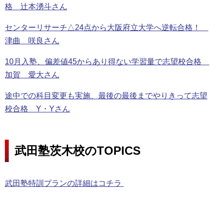
格 辻本湧斗さん
センターリサーチ△24点から大阪府立大学へ逆転合格！
津曲 咲良さん
10月入塾、偏差値45からあり得ない学習量で志望校合格
加賀 愛大さん
途中での科目変更も実施、最後の最後までやりきって志望
校合格 Y・Yさん
武田塾茨木校のTOPICS
武田塾特訓プランの詳細はコチラ