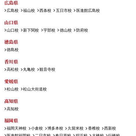
広島県
広島校
福山校
西条校
五日市校
医進館広島校
山口県
山口校
新下関校
宇部校
徳山校
防府校
徳島県
徳島校
香川県
高松校
丸亀校
観音寺校
愛媛県
松山校
松山大街道校
高知県
高知校
福岡県
福岡天神校
小倉校
博多本校
久留米校
香椎校
西新校
医進館福岡校
二日市校
春日原校
姪浜校
大橋校
行橋校