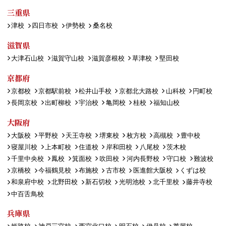
三重県
津校
四日市校
伊勢校
桑名校
滋賀県
大津石山校
滋賀守山校
滋賀彦根校
草津校
堅田校
京都府
京都校
京都駅前校
松井山手校
京都北大路校
山科校
円町校
長岡京校
出町柳校
宇治校
亀岡校
桂校
福知山校
大阪府
大阪校
平野校
天王寺校
堺東校
枚方校
高槻校
豊中校
寝屋川校
上本町校
住道校
岸和田校
八尾校
茨木校
千里中央校
鳳校
箕面校
吹田校
河内長野校
守口校
難波校
京橋校
今福鶴見校
布施校
古市校
医進館大阪校
くずは校
和泉府中校
北野田校
新石切校
光明池校
北千里校
藤井寺校
中百舌鳥校
兵庫県