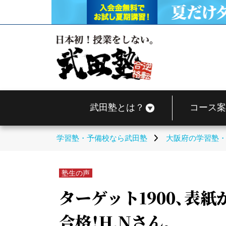
武田塾とは？
コース案
学習塾・予備校なら武田塾
大阪府の学習塾
塾生の声
ターゲット1900、表
合格！H.Nさん。