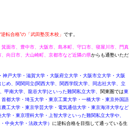
“逆転合格”の「武田塾茨木校」
です。
、箕面市、豊中市、大阪市、島本町、守口市、寝屋川市、門真
市、向日市、大山崎町、京都市など近隣の県
からも通塾いただ
・神戸大学・滋賀大学・大阪府立大学・大阪市立大学・大阪
はじめ、関関同立(関西大学、関西学院大学、同志社大学、立
学、甲南大学、龍谷大学)といった難関私立大学、
関東圏では
東
・首都大学・埼玉大学・
東京工業大学・一橋大学・東京外国語
京農工大学・東京学芸大学・電気通信大学・東京海洋大学など
塾大学・東京理科大学・上智大学といった難関私立大学や、
学・中央大学・法政大学）
に逆転合格を目指して通っている生