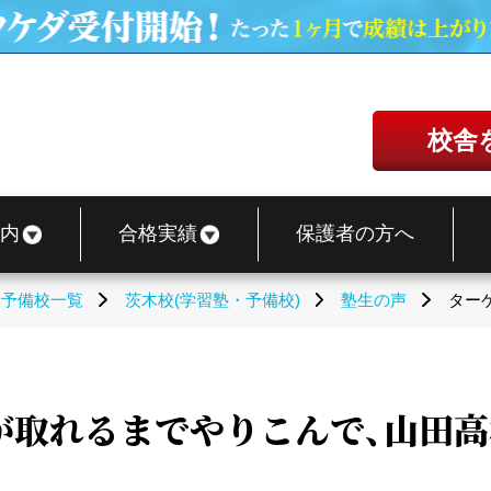
校舎
内
合格実績
保護者の方へ
・予備校一覧
茨木校(学習塾・予備校)
塾生の声
ター
紙が取れるまでやりこんで、山田