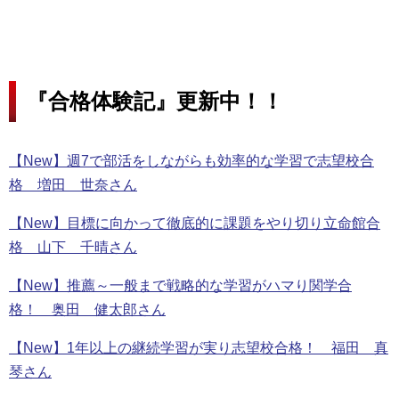
『合格体験記』更新中！！
【New】週7で部活をしながらも効率的な学習で志望校合
格 増田 世奈さん
【New】目標に向かって徹底的に課題をやり切り立命館合
格 山下 千晴さん
【New】推薦～一般まで戦略的な学習がハマり関学合
格！ 奥田 健太郎さん
【New】1年以上の継続学習が実り志望校合格！ 福田 真
琴さん