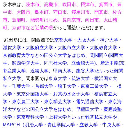
茨木校は、
茨木市、高槻市、吹田市、摂津市、箕面市、豊
中市、大阪市、島本町、守口市、寝屋川市、門真市、枚方
市、豊能町、能勢町はじめ、長岡京市、向日市、大山崎
町、京都市など近隣の県
からも通塾いただけます。
武田塾には、関西圏では
京都大学・大阪大学・神戸大学・
滋賀大学・大阪府立大学・大阪市立大学・大阪教育大学・
京都教育大学などの国公立大学をはじめ、関関同立(関西大
学、関西学院大学、同志社大学、立命館大学)、産近甲龍(京
都産業大学、近畿大学、甲南大学、龍谷大学)といった難関
私立大学、
関東圏では
東京大学・筑波大学・横浜国立大
学・千葉大学・首都大学・埼玉大学・
東京工業大学・一橋
大学・東京外国語大学・お茶の水女子大学・横浜市立大
学・東京農工大学・東京学芸大学・電気通信大学・東京海
洋大学などの国公立大学をはじめ、
早稲田大学・慶應義塾
大学・東京理科大学・上智大学といった難関私立大学や、
MARCH（明治大学・青山学院大学・立教大学・中央大学・