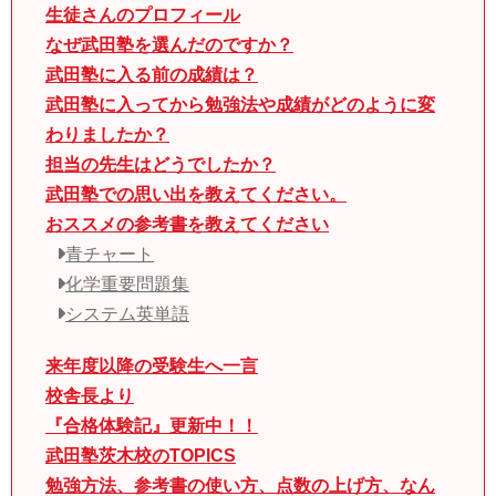
生徒さんのプロフィール
なぜ武田塾を選んだのですか？
武田塾に入る前の成績は？
武田塾に入ってから勉強法や成績がどのように変
わりましたか？
担当の先生はどうでしたか？
武田塾での思い出を教えてください。
おススメの参考書を教えてください
青チャート
化学重要問題集
システム英単語
来年度以降の受験生へ一言
校舎長より
『合格体験記』更新中！！
武田塾茨木校のTOPICS
勉強方法、参考書の使い方、点数の上げ方、なん