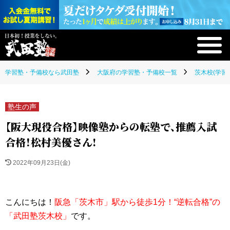
学習塾・予備校なら武田塾
大阪府の学習塾・予備校一覧
茨木校(学習
塾生の声
【阪大現役合格】映像塾からの転塾で、推薦入試
合格！松村美優さん!
2022年09月23日(金)
こんに
ちは！
阪急「茨木市」駅から徒歩1分！“逆転合格”の
「武田塾茨木校」
です。