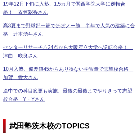
19年12月下旬に入塾、1.5カ月で関西学院大学に逆転合
格！ 衣笠彩香さん
高3夏まで野球部一筋でほぼノー勉 半年で人気の建築に合
格 辻本湧斗さん
センターリサーチ△24点から大阪府立大学へ逆転合格！
津曲 咲良さん
10月入塾、偏差値45からあり得ない学習量で志望校合格
加賀 愛大さん
途中での科目変更も実施、最後の最後までやりきって志望
校合格 Y・Yさん
武田塾茨木校のTOPICS