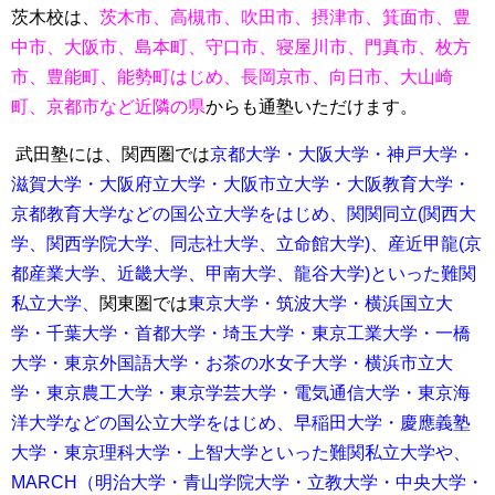
茨木校は、
茨木市、高槻市、吹田市、摂津市、箕面市、豊
中市、大阪市、島本町、守口市、寝屋川市、門真市、枚方
市、豊能町、能勢町はじめ、長岡京市、向日市、大山崎
町、京都市など近隣の県
からも通塾いただけます。
武田塾には、関西圏では
京都大学・大阪大学・神戸大学・
滋賀大学・大阪府立大学・大阪市立大学・大阪教育大学・
京都教育大学などの国公立大学をはじめ、関関同立(関西大
学、関西学院大学、同志社大学、立命館大学)、産近甲龍(京
都産業大学、近畿大学、甲南大学、龍谷大学)といった難関
私立大学、
関東圏では
東京大学・筑波大学・横浜国立大
学・千葉大学・首都大学・埼玉大学・
東京工業大学・一橋
大学・東京外国語大学・お茶の水女子大学・横浜市立大
学・東京農工大学・東京学芸大学・電気通信大学・東京海
洋大学などの国公立大学をはじめ、
早稲田大学・慶應義塾
大学・東京理科大学・上智大学といった難関私立大学や、
MARCH（明治大学・青山学院大学・立教大学・中央大学・