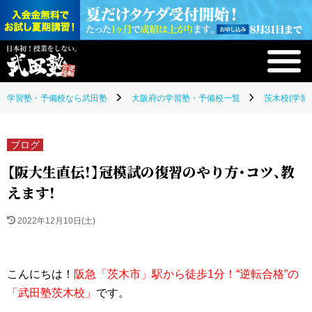
学習塾・予備校なら武田塾
大阪府の学習塾・予備校一覧
茨木校(学習
ブログ
【阪大生直伝！】冠模試の復習のやり方・コツ、教
えます！
2022年12月10日(土)
こんに
ちは！
阪急「茨木市」駅から徒歩1分！“逆転合格”の
「武田塾茨木校」
です。