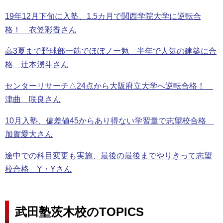
19年12月下旬に入塾、1.5カ月で関西学院大学に逆転合
格！ 衣笠彩香さん
高3夏まで野球部一筋でほぼノー勉 半年で人気の建築に合
格 辻本湧斗さん
センターリサーチ△24点から大阪府立大学へ逆転合格！
津曲 咲良さん
10月入塾、偏差値45からあり得ない学習量で志望校合格
加賀愛大さん
途中での科目変更も実施、最後の最後までやりきって志望
校合格 Y・Yさん
武田塾茨木校のTOPICS