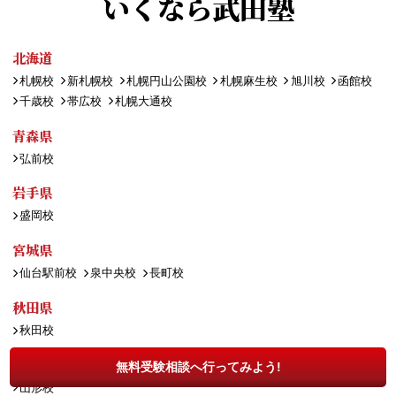
いくなら武田塾
北海道
札幌校
新札幌校
札幌円山公園校
札幌麻生校
旭川校
函館校
千歳校
帯広校
札幌大通校
青森県
弘前校
岩手県
盛岡校
宮城県
仙台駅前校
泉中央校
長町校
秋田県
秋田校
山形県
無料受験相談へ行ってみよう!
山形校