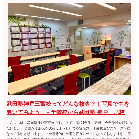
武田塾神戸三宮校ってどんな校舎？！写真で中を
覗いてみよう！ - 予備校なら武田塾 神戸三宮校
こんにちは！武田塾神戸三宮校です。 さて、高校3年生の皆様、今年受験を頑張っ
たけど、 一歩届かず浪人を決意しようとしてる皆様方は予備校選びのシーズンに
なってるかと思います。 社会情勢的に自粛と言うムードになっておりますが、 受