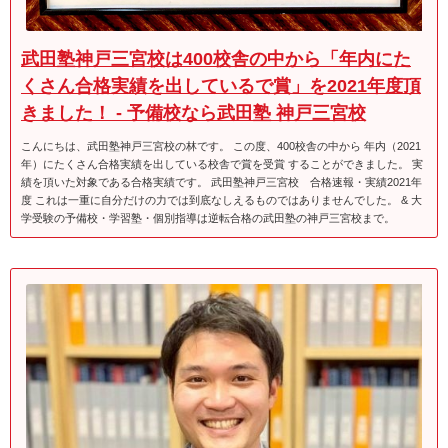
武田塾神戸三宮校は400校舎の中から「年内にた
くさん合格実績を出しているで賞」を2021年度頂
きました！ - 予備校なら武田塾 神戸三宮校
こんにちは、武田塾神戸三宮校の林です。 この度、400校舎の中から 年内（2021
年）にたくさん合格実績を出している校舎で賞を受賞 することができました。 実
績を頂いた対象である合格実績です。 武田塾神戸三宮校 合格速報・実績2021年
度 これは一重に自分だけの力では到底なしえるものではありませんでした。 & 大
学受験の予備校・学習塾・個別指導は逆転合格の武田塾の神戸三宮校まで。