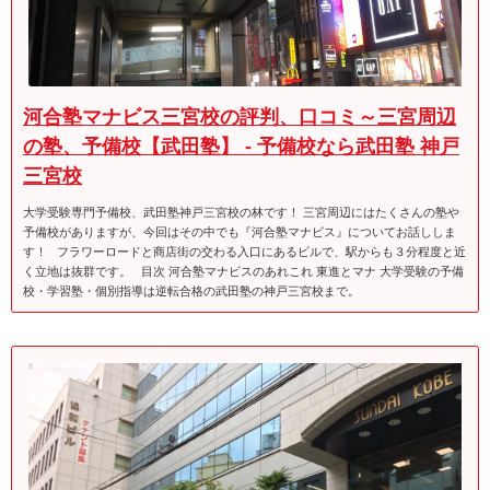
河合塾マナビス三宮校の評判、口コミ～三宮周辺
の塾、予備校【武田塾】 - 予備校なら武田塾 神戸
三宮校
大学受験専門予備校、武田塾神戸三宮校の林です！ 三宮周辺にはたくさんの塾や
予備校がありますが、今回はその中でも『河合塾マナビス』についてお話ししま
す！ フラワーロードと商店街の交わる入口にあるビルで、駅からも３分程度と近
く立地は抜群です。 目次 河合塾マナビスのあれこれ 東進とマナ 大学受験の予備
校・学習塾・個別指導は逆転合格の武田塾の神戸三宮校まで。