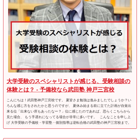
大学受験のスペシャリストが感じる、受験相談の
体験とは？ - 予備校なら武田塾 神戸三宮校
こんにちは！武田塾神戸三宮校です。 夏皆さま勉強は進みましたでしょうか？い
ろんな感じ方をされたかと思うのですが、 夏休み始まる前に立てた計画が自覚出
来る位「出来ない所もあったなー？」位に感じたのであれば、恐らくこちらから
見た場合、 もう手遅れになってる場合が非常に多いです。 こんなことを申し上
げ 大学受験の予備校・学習塾・個別指導は逆転合格の武田塾の神戸三宮校まで。