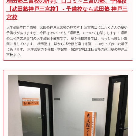
増田塾三宮校の評判、口コミ～三宮の塾、予備校
【武田塾神戸三宮校】 - 予備校なら武田塾 神戸三
宮校
大学受験専門予備校、武田塾神戸三宮校の林です！ 三宮周辺にはたくさんの塾や
予備校がありますが、今回はその中でも『増田塾』についてお話しします！ 増田
塾は私学文系専門の大学受験予備校です。 塾予備校業界では、もっとも厳しい部
類に属しています。 増田塾は、駅から15分ほど南（海側）に向かって歩いた場所
にあります。 大学受験の予備校・学習塾・個別指導は逆転合格の武田塾の神戸三
宮校まで。