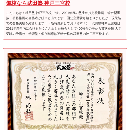
備校なら武田塾 神戸三宮校
こんにちは！武田塾 神戸三宮校 です。2021年度の塾生の指定校推薦、総合型選
抜、公募推薦の合格者が続々と出てます！国公立受験も始まりましたが、現段階
での合格実績を紹介します！（随時更新しております！） 武田塾神戸三宮校は
2021年度年内に合格をたくさん出した校舎として400校舎の中から賞状を頂 大学
受験の予備校・学習塾・個別指導は逆転合格の武田塾の神戸三宮校まで。