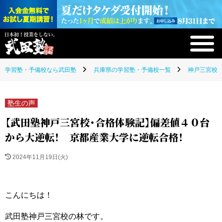
学習塾・予備校なら武田塾
兵庫県の学習塾・予備校一覧
神戸三宮校(
塾生の声
【武田塾神戸三宮校・合格体験記】偏差値４０台
から大逆転！ 京都産業大学に逆転合格！
2024年11月19日(火)
こんにちは！
武田塾神戸三宮校の林です。