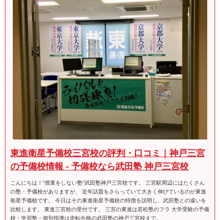
東進衛星予備校三宮校の評判・口コミ｜神戸三宮
の予備校情報 - 予備校なら武田塾 神戸三宮校
こんにちは！”授業をしない塾”武田塾神戸三宮校です。 三宮駅周辺にはたくさん
の塾・予備校がありますが、 近年話題をさらっていて大きく伸びているのが東進
衛星予備校です。 今日はその東進衛星予備校の特徴を説明し、武田塾との違いを
比較します。 東進三宮校の受付です。 三宮の東進は若松塾のフラ 大学受験の予備
校・学習塾・個別指導は逆転合格の武田塾の神戸三宮校まで。