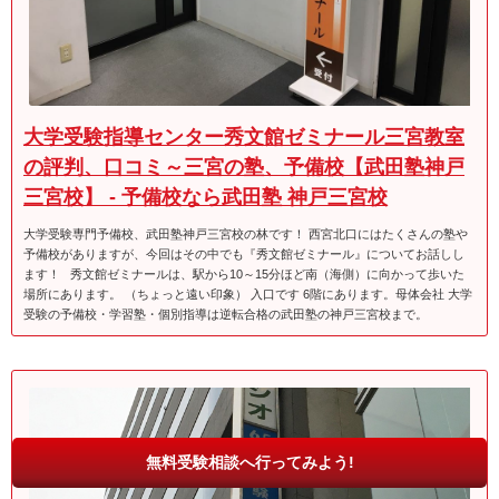
大学受験指導センター秀文館ゼミナール三宮教室
の評判、口コミ～三宮の塾、予備校【武田塾神戸
三宮校】 - 予備校なら武田塾 神戸三宮校
大学受験専門予備校、武田塾神戸三宮校の林です！ 西宮北口にはたくさんの塾や
予備校がありますが、今回はその中でも『秀文館ゼミナール』についてお話しし
ます！ 秀文館ゼミナールは、駅から10～15分ほど南（海側）に向かって歩いた
場所にあります。 （ちょっと遠い印象） 入口です 6階にあります。母体会社 大学
受験の予備校・学習塾・個別指導は逆転合格の武田塾の神戸三宮校まで。
無料受験相談へ行ってみよう!