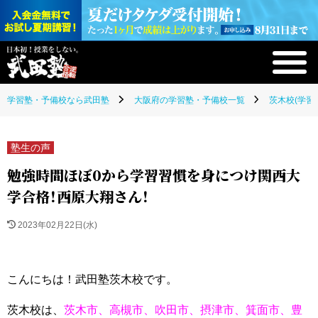
学習塾・予備校なら武田塾
大阪府の学習塾・予備校一覧
茨木校(学習
塾生の声
勉強時間ほぼ0から学習習慣を身につけ関西大
学合格！西原大翔さん！
2023年02月22日(水)
こんにちは！武田塾茨木校です。
茨木校は、
茨木市、高槻市、吹田市、摂津市、箕面市、豊