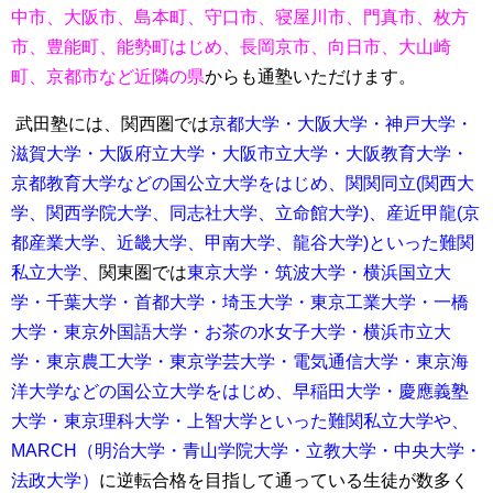
中市、大阪市、島本町、守口市、寝屋川市、門真市、枚方
市、豊能町、能勢町はじめ、長岡京市、向日市、大山崎
町、京都市など近隣の県
からも通塾いただけます。
武田塾には、関西圏では
京都大学・大阪大学・神戸大学・
滋賀大学・大阪府立大学・大阪市立大学・大阪教育大学・
京都教育大学などの国公立大学をはじめ、関関同立(関西大
学、関西学院大学、同志社大学、立命館大学)、産近甲龍(京
都産業大学、近畿大学、甲南大学、龍谷大学)といった難関
私立大学、
関東圏では
東京大学・筑波大学・横浜国立大
学・千葉大学・首都大学・埼玉大学・
東京工業大学・一橋
大学・東京外国語大学・お茶の水女子大学・横浜市立大
学・東京農工大学・東京学芸大学・電気通信大学・東京海
洋大学などの国公立大学をはじめ、
早稲田大学・慶應義塾
大学・東京理科大学・上智大学といった難関私立大学や、
MARCH（明治大学・青山学院大学・立教大学・中央大学・
法政大学）
に逆転合格を目指して通っている生徒が数多く