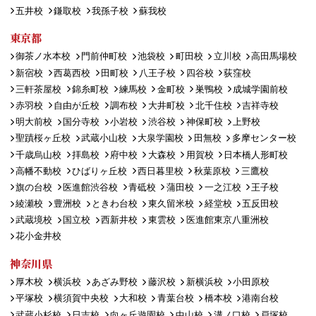
五井校
鎌取校
我孫子校
蘇我校
東京都
御茶ノ水本校
門前仲町校
池袋校
町田校
立川校
高田馬場校
新宿校
西葛西校
田町校
八王子校
四谷校
荻窪校
三軒茶屋校
錦糸町校
練馬校
金町校
巣鴨校
成城学園前校
赤羽校
自由が丘校
調布校
大井町校
北千住校
吉祥寺校
明大前校
国分寺校
小岩校
渋谷校
神保町校
上野校
聖蹟桜ヶ丘校
武蔵小山校
大泉学園校
田無校
多摩センター校
千歳烏山校
拝島校
府中校
大森校
用賀校
日本橋人形町校
高幡不動校
ひばりヶ丘校
西日暮里校
秋葉原校
三鷹校
旗の台校
医進館渋谷校
青砥校
蒲田校
一之江校
王子校
綾瀬校
豊洲校
ときわ台校
東久留米校
経堂校
五反田校
武蔵境校
国立校
西新井校
東雲校
医進館東京八重洲校
花小金井校
神奈川県
厚木校
横浜校
あざみ野校
藤沢校
新横浜校
小田原校
平塚校
横須賀中央校
大和校
青葉台校
橋本校
港南台校
武蔵小杉校
日吉校
向ヶ丘遊園校
中山校
溝ノ口校
戸塚校