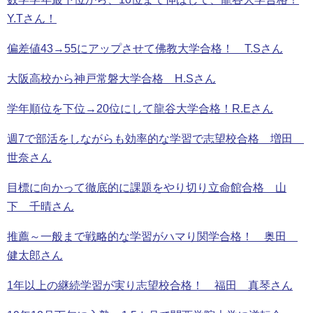
Y.Tさん！
偏差値43→55にアップさせて佛教大学合格！ T.Sさん
大阪高校から神戸常磐大学合格 H.Sさん
学年順位を下位→20位にして龍谷大学合格！R.Eさん
週7で部活をしながらも効率的な学習で志望校合格 増田
世奈さん
目標に向かって徹底的に課題をやり切り立命館合格 山
下 千晴さん
推薦～一般まで戦略的な学習がハマり関学合格！ 奥田
健太郎さん
1年以上の継続学習が実り志望校合格！ 福田 真琴さん