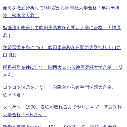
傾向を徹底分析してD判定から同志社大学合格！早稲田摂
陵、松本達人君！
勉強法を改善して吹田東高校から関西大学に合格！！神原
君！
学習習慣を身につけ、吹田東高校から関西大学合格！山之
口潤君
理系科目を伸ばして、関西大倉から神戸薬科大学合格！I.M
さん。
コツコツ課題をこなし、向陽台から追手門学院大合格、
佐々木君！
ターゲット1900、表紙が取れるまでやりこんで、関西医科
大学合格！H.Nさん。
数学学年最下位から、10位まで伸ばして、龍谷大学合格！