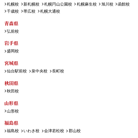
札幌校
新札幌校
札幌円山公園校
札幌麻生校
旭川校
函館校
千歳校
帯広校
札幌大通校
青森県
弘前校
岩手県
盛岡校
宮城県
仙台駅前校
泉中央校
長町校
秋田県
秋田校
山形県
山形校
福島県
福島校
いわき校
会津若松校
郡山校