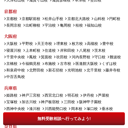
大津石山校
滋賀守山校
滋賀彦根校
草津校
堅田校
京都府
京都校
京都駅前校
松井山手校
京都北大路校
山科校
円町校
長岡京校
出町柳校
宇治校
亀岡校
桂校
福知山校
大阪府
大阪校
平野校
天王寺校
堺東校
枚方校
高槻校
豊中校
寝屋川校
上本町校
住道校
岸和田校
八尾校
茨木校
千里中央校
鳳校
箕面校
吹田校
河内長野校
守口校
難波校
京橋校
今福鶴見校
布施校
古市校
医進館大阪校
くずは校
和泉府中校
北野田校
新石切校
光明池校
北千里校
藤井寺校
中百舌鳥校
兵庫県
姫路校
神戸三宮校
西宮北口校
明石校
伊丹校
芦屋校
宝塚校
加古川校
神戸板宿校
三田校
阪神甲子園校
西神中央校
湊川校
川西能勢口校
岡本校
塚口校
垂水校
大久保校
尼崎校
名谷校
無料受験相談へ行ってみよう!
奈良県