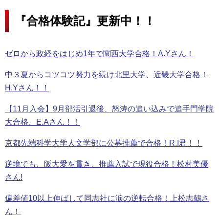
『合格体験記』更新中！！
ゼロから政経をはじめ1年で関西大学合格！A.Yさん！
中３夏からコツコツ努力を続け北里大学、近畿大学合格！
H.Yさん！！
【11月入会】9月部活引退後、怒涛の追い込みで追手門学院
大合格、E.Aさん！！
京都先端科学大学人文学部に公募推薦で合格！R.I君！！
逆境でも、阪大愛を貫き、推薦入試で現役合格！松村美優
さん!
偏差値10以上伸ばして同志社に涙の逆転合格！上松志鶴さ
ん！