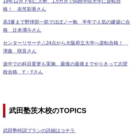
19年12月下旬に入塾、1.5カ月で関西学院大学に逆転合
格！ 衣笠彩香さん
高3夏まで野球部一筋でほぼノー勉 半年で人気の建築に合
格 辻本湧斗さん
センターリサーチ△24点から大阪府立大学へ逆転合格！
津曲 咲良さん
途中での科目変更も実施、最後の最後までやりきって志望
校合格 Y・Yさん
武田塾茨木校のTOPICS
武田塾特訓プランの詳細はコチラ