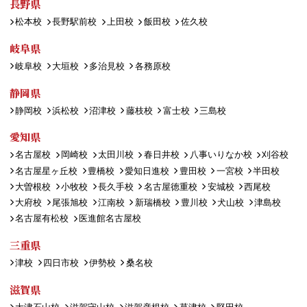
長野県
松本校
長野駅前校
上田校
飯田校
佐久校
岐阜県
岐阜校
大垣校
多治見校
各務原校
静岡県
静岡校
浜松校
沼津校
藤枝校
富士校
三島校
愛知県
名古屋校
岡崎校
太田川校
春日井校
八事いりなか校
刈谷校
名古屋星ヶ丘校
豊橋校
愛知日進校
豊田校
一宮校
半田校
大曽根校
小牧校
長久手校
名古屋徳重校
安城校
西尾校
大府校
尾張旭校
江南校
新瑞橋校
豊川校
犬山校
津島校
名古屋有松校
医進館名古屋校
三重県
津校
四日市校
伊勢校
桑名校
滋賀県