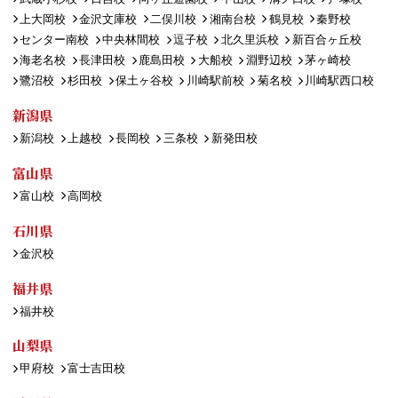
上大岡校
金沢文庫校
二俣川校
湘南台校
鶴見校
秦野校
センター南校
中央林間校
逗子校
北久里浜校
新百合ヶ丘校
海老名校
長津田校
鹿島田校
大船校
淵野辺校
茅ヶ崎校
鷺沼校
杉田校
保土ヶ谷校
川崎駅前校
菊名校
川崎駅西口校
新潟県
新潟校
上越校
長岡校
三条校
新発田校
富山県
富山校
高岡校
石川県
金沢校
福井県
福井校
山梨県
甲府校
富士吉田校