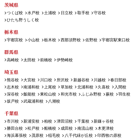
茨城県
つくば校
水戸校
土浦校
日立校
取手校
守谷校
ひたち野うしく校
栃木県
宇都宮校
小山校
栃木校
西那須野校
佐野校
宇都宮駅東口校
群馬県
高崎校
太田校
前橋校
伊勢崎校
埼玉県
熊谷校
大宮校
川口校
所沢校
新越谷校
川越校
春日部校
志木校
南浦和校
上尾校
草加校
北浦和校
久喜校
入間校
深谷校
飯能校
東松山校
和光市校
ふじみ野校
蕨校
羽生校
坂戸校
武蔵浦和校
八潮校
千葉県
市川校
新浦安校
柏校
津田沼校
千葉校
新鎌ヶ谷校
勝田台校
松戸校
船橋校
成田校
南流山校
木更津校
海浜幕張校
茂原校
稲毛校
八千代緑が丘校
印西牧の原校