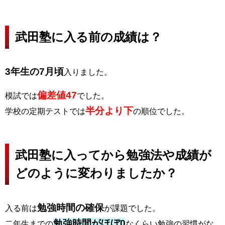
武田塾に入る前の成績は？
3年生の7月頃
入りました。
偏差値47
模試では
でした。
半分より下
学校の定期テストでは
の順位でした。
武田塾に入ってから勉強法や成績が
どのように変わりましたか？
勉強時間の確保
入る前は
が課題でした。
勉強時間がほぼ0
二年生までの
なくらい勉強の習慣がな