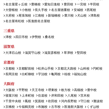
名古屋星ヶ丘校
豊橋校
愛知日進校
豊田校
一宮校
半田校
大曽根校
小牧校
長久手校
名古屋徳重校
安城校
西尾校
大府校
尾張旭校
江南校
新瑞橋校
豊川校
犬山校
津島校
名古屋有松校
医進館名古屋校
三重県
津校
四日市校
伊勢校
桑名校
滋賀県
大津石山校
滋賀守山校
滋賀彦根校
草津校
堅田校
京都府
京都校
京都駅前校
松井山手校
京都北大路校
山科校
円町校
長岡京校
出町柳校
宇治校
亀岡校
桂校
福知山校
大阪府
大阪校
平野校
天王寺校
堺東校
枚方校
高槻校
豊中校
寝屋川校
上本町校
住道校
岸和田校
八尾校
茨木校
千里中央校
鳳校
箕面校
吹田校
河内長野校
守口校
難波校
京橋校
今福鶴見校
布施校
古市校
医進館大阪校
くずは校