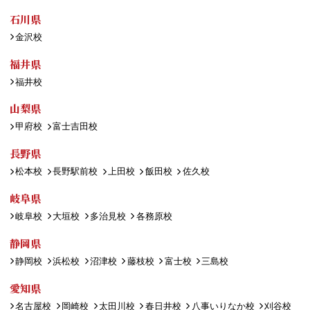
石川県
金沢校
福井県
福井校
山梨県
甲府校
富士吉田校
長野県
松本校
長野駅前校
上田校
飯田校
佐久校
岐阜県
岐阜校
大垣校
多治見校
各務原校
静岡県
静岡校
浜松校
沼津校
藤枝校
富士校
三島校
愛知県
名古屋校
岡崎校
太田川校
春日井校
八事いりなか校
刈谷校