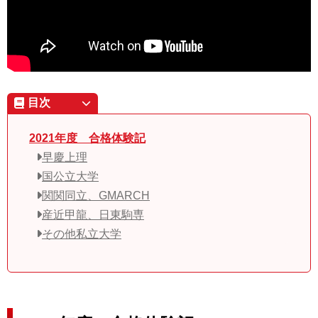
目次
2021年度 合格体験記
早慶上理
国公立大学
関関同立、GMARCH
産近甲龍、日東駒専
その他私立大学