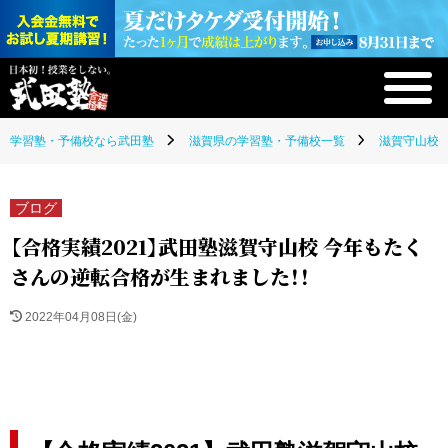
学習塾・予備校なら武田塾
滋賀県の学習塾・予備校一覧
滋賀守山校(
ブログ
【合格実績2021】武田塾滋賀守山校 今年もたく
さんの逆転合格が生まれました！！
2022年04月08日(金)