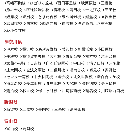
高幡不動校
ひばりヶ丘校
西日暮里校
秋葉原校
三鷹校
旗の台校
医進館渋谷校
青砥校
蒲田校
一之江校
王子校
綾瀬校
豊洲校
ときわ台校
東久留米校
経堂校
五反田校
武蔵境校
国立校
西新井校
東雲校
医進館東京八重洲校
花小金井校
神奈川県
厚木校
横浜校
あざみ野校
藤沢校
新横浜校
小田原校
平塚校
横須賀中央校
大和校
青葉台校
橋本校
港南台校
武蔵小杉校
日吉校
向ヶ丘遊園校
中山校
溝ノ口校
戸塚校
上大岡校
金沢文庫校
二俣川校
湘南台校
鶴見校
秦野校
センター南校
中央林間校
逗子校
北久里浜校
新百合ヶ丘校
海老名校
長津田校
鹿島田校
大船校
淵野辺校
茅ヶ崎校
鷺沼校
杉田校
保土ヶ谷校
川崎駅前校
菊名校
川崎駅西口校
新潟県
新潟校
上越校
長岡校
三条校
新発田校
富山県
富山校
高岡校