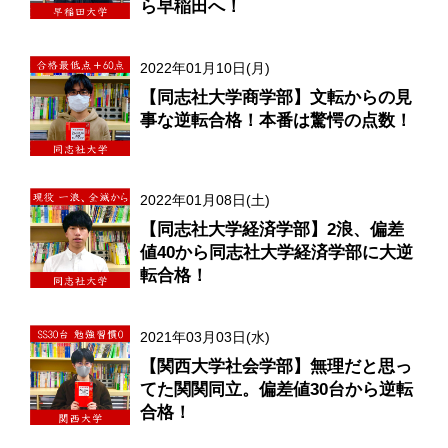
ら早稲田へ！
2022年01月10日(月)
【同志社大学商学部】文転からの見
事な逆転合格！本番は驚愕の点数！
2022年01月08日(土)
【同志社大学経済学部】2浪、偏差
値40から同志社大学経済学部に大逆
転合格！
2021年03月03日(水)
【関西大学社会学部】無理だと思っ
てた関関同立。偏差値30台から逆転
合格！