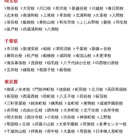
埼玉県
熊谷校
大宮校
川口校
所沢校
新越谷校
川越校
春日部校
志木校
南浦和校
上尾校
草加校
北浦和校
久喜校
入間校
深谷校
飯能校
東松山校
和光市校
ふじみ野校
蕨校
羽生校
坂戸校
武蔵浦和校
八潮校
千葉県
市川校
新浦安校
柏校
津田沼校
千葉校
新鎌ヶ谷校
勝田台校
松戸校
船橋校
成田校
南流山校
木更津校
海浜幕張校
茂原校
稲毛校
八千代緑が丘校
印西牧の原校
五井校
鎌取校
我孫子校
蘇我校
東京都
御茶ノ水本校
門前仲町校
池袋校
町田校
立川校
高田馬場校
新宿校
西葛西校
田町校
八王子校
四谷校
荻窪校
三軒茶屋校
錦糸町校
練馬校
金町校
巣鴨校
成城学園前校
赤羽校
自由が丘校
調布校
大井町校
北千住校
吉祥寺校
明大前校
国分寺校
小岩校
渋谷校
神保町校
上野校
聖蹟桜ヶ丘校
武蔵小山校
大泉学園校
田無校
多摩センター校
千歳烏山校
拝島校
府中校
大森校
用賀校
日本橋人形町校