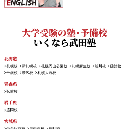
大学受験の塾・予備校
いくなら武田塾
北海道
札幌校
新札幌校
札幌円山公園校
札幌麻生校
旭川校
函館校
千歳校
帯広校
札幌大通校
青森県
弘前校
岩手県
盛岡校
宮城県
仙台駅前校
泉中央校
長町校