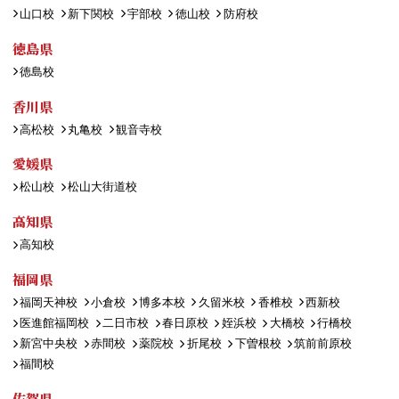
山口校
新下関校
宇部校
徳山校
防府校
徳島県
徳島校
香川県
高松校
丸亀校
観音寺校
愛媛県
松山校
松山大街道校
高知県
高知校
福岡県
福岡天神校
小倉校
博多本校
久留米校
香椎校
西新校
医進館福岡校
二日市校
春日原校
姪浜校
大橋校
行橋校
新宮中央校
赤間校
薬院校
折尾校
下曽根校
筑前前原校
福間校
佐賀県