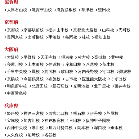
滋賀県
大津石山校
滋賀守山校
滋賀彦根校
草津校
堅田校
京都府
京都校
京都駅前校
松井山手校
京都北大路校
山科校
円町校
長岡京校
出町柳校
宇治校
亀岡校
桂校
福知山校
大阪府
大阪校
平野校
天王寺校
堺東校
枚方校
高槻校
豊中校
寝屋川校
上本町校
住道校
岸和田校
八尾校
茨木校
千里中央校
鳳校
箕面校
吹田校
河内長野校
守口校
難波校
京橋校
今福鶴見校
布施校
古市校
医進館大阪校
くずは校
和泉府中校
北野田校
新石切校
光明池校
北千里校
藤井寺校
中百舌鳥校
兵庫県
姫路校
神戸三宮校
西宮北口校
明石校
伊丹校
芦屋校
宝塚校
加古川校
神戸板宿校
三田校
阪神甲子園校
西神中央校
湊川校
川西能勢口校
岡本校
塚口校
垂水校
大久保校
尼崎校
名谷校