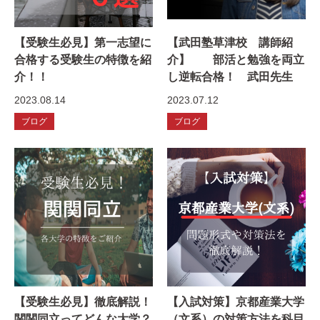
【受験生必見】第一志望に
【武田塾草津校 講師紹
合格する受験生の特徴を紹
介】 部活と勉強を両立
介！！
し逆転合格！ 武田先生
2023.08.14
2023.07.12
ブログ
ブログ
【受験生必見】徹底解説！
【入試対策】京都産業大学
関関同立ってどんな大学？
（文系）の対策方法を科目