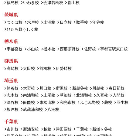
福島校
いわき校
会津若松校
郡山校
茨城県
つくば校
水戸校
土浦校
日立校
取手校
守谷校
ひたち野うしく校
栃木県
宇都宮校
小山校
栃木校
西那須野校
佐野校
宇都宮駅東口校
群馬県
高崎校
太田校
前橋校
伊勢崎校
埼玉県
熊谷校
大宮校
川口校
所沢校
新越谷校
川越校
春日部校
志木校
南浦和校
上尾校
草加校
北浦和校
久喜校
入間校
深谷校
飯能校
東松山校
和光市校
ふじみ野校
蕨校
羽生校
坂戸校
武蔵浦和校
八潮校
千葉県
市川校
新浦安校
柏校
津田沼校
千葉校
新鎌ヶ谷校