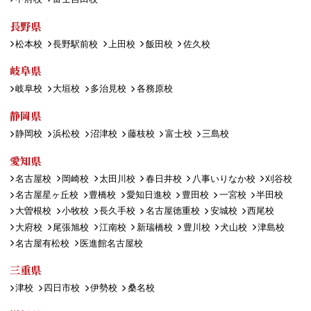
長野県
松本校
長野駅前校
上田校
飯田校
佐久校
岐阜県
岐阜校
大垣校
多治見校
各務原校
静岡県
静岡校
浜松校
沼津校
藤枝校
富士校
三島校
愛知県
名古屋校
岡崎校
太田川校
春日井校
八事いりなか校
刈谷校
名古屋星ヶ丘校
豊橋校
愛知日進校
豊田校
一宮校
半田校
大曽根校
小牧校
長久手校
名古屋徳重校
安城校
西尾校
大府校
尾張旭校
江南校
新瑞橋校
豊川校
犬山校
津島校
名古屋有松校
医進館名古屋校
三重県
津校
四日市校
伊勢校
桑名校