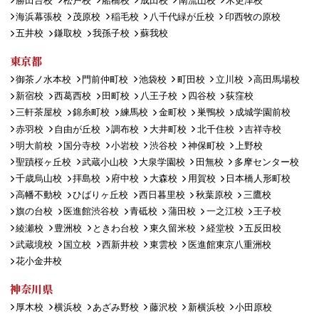
勝田台校
松戸校
船橋校
成田校
南流山校
木更津校
海浜幕張校
茂原校
稲毛校
八千代緑が丘校
印西牧の原校
五井校
鎌取校
我孫子校
蘇我校
東京都
御茶ノ水本校
門前仲町校
池袋校
町田校
立川校
高田馬場校
新宿校
西葛西校
田町校
八王子校
四谷校
荻窪校
三軒茶屋校
錦糸町校
練馬校
金町校
巣鴨校
成城学園前校
赤羽校
自由が丘校
調布校
大井町校
北千住校
吉祥寺校
明大前校
国分寺校
小岩校
渋谷校
神保町校
上野校
聖蹟桜ヶ丘校
武蔵小山校
大泉学園校
田無校
多摩センター校
千歳烏山校
拝島校
府中校
大森校
用賀校
日本橋人形町校
高幡不動校
ひばりヶ丘校
西日暮里校
秋葉原校
三鷹校
旗の台校
医進館渋谷校
青砥校
蒲田校
一之江校
王子校
綾瀬校
豊洲校
ときわ台校
東久留米校
経堂校
五反田校
武蔵境校
国立校
西新井校
東雲校
医進館東京八重洲校
花小金井校
神奈川県
厚木校
横浜校
あざみ野校
藤沢校
新横浜校
小田原校