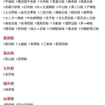
平塚校
横須賀中央校
大和校
青葉台校
橋本校
港南台校
武蔵小杉校
日吉校
向ヶ丘遊園校
中山校
溝ノ口校
戸塚校
上大岡校
金沢文庫校
二俣川校
湘南台校
鶴見校
秦野校
センター南校
中央林間校
逗子校
北久里浜校
新百合ヶ丘校
海老名校
長津田校
鹿島田校
大船校
淵野辺校
茅ヶ崎校
鷺沼校
杉田校
保土ヶ谷校
川崎駅前校
菊名校
川崎駅西口校
新潟県
新潟校
上越校
長岡校
三条校
新発田校
富山県
富山校
高岡校
石川県
金沢校
福井県
福井校
山梨県
甲府校
富士吉田校