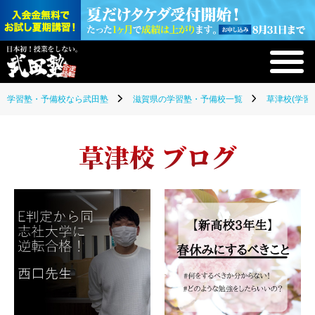
学習塾・予備校なら武田塾
滋賀県の学習塾・予備校一覧
草津校(学習
草津校 ブログ