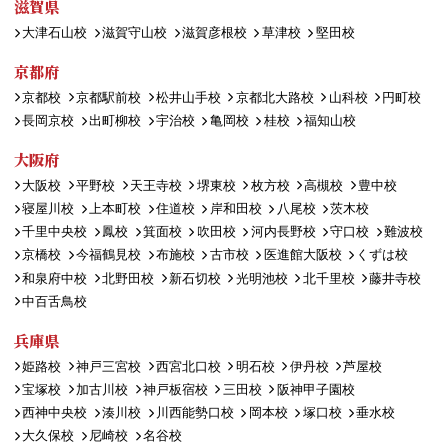
滋賀県
大津石山校
滋賀守山校
滋賀彦根校
草津校
堅田校
京都府
京都校
京都駅前校
松井山手校
京都北大路校
山科校
円町校
長岡京校
出町柳校
宇治校
亀岡校
桂校
福知山校
大阪府
大阪校
平野校
天王寺校
堺東校
枚方校
高槻校
豊中校
寝屋川校
上本町校
住道校
岸和田校
八尾校
茨木校
千里中央校
鳳校
箕面校
吹田校
河内長野校
守口校
難波校
京橋校
今福鶴見校
布施校
古市校
医進館大阪校
くずは校
和泉府中校
北野田校
新石切校
光明池校
北千里校
藤井寺校
中百舌鳥校
兵庫県
姫路校
神戸三宮校
西宮北口校
明石校
伊丹校
芦屋校
宝塚校
加古川校
神戸板宿校
三田校
阪神甲子園校
西神中央校
湊川校
川西能勢口校
岡本校
塚口校
垂水校
大久保校
尼崎校
名谷校