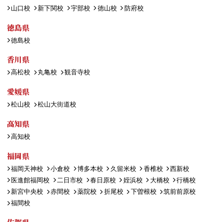
山口校
新下関校
宇部校
徳山校
防府校
徳島県
徳島校
香川県
高松校
丸亀校
観音寺校
愛媛県
松山校
松山大街道校
高知県
高知校
福岡県
福岡天神校
小倉校
博多本校
久留米校
香椎校
西新校
医進館福岡校
二日市校
春日原校
姪浜校
大橋校
行橋校
新宮中央校
赤間校
薬院校
折尾校
下曽根校
筑前前原校
福間校