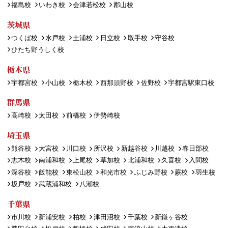
福島校
いわき校
会津若松校
郡山校
茨城県
つくば校
水戸校
土浦校
日立校
取手校
守谷校
ひたち野うしく校
栃木県
宇都宮校
小山校
栃木校
西那須野校
佐野校
宇都宮駅東口校
群馬県
高崎校
太田校
前橋校
伊勢崎校
埼玉県
熊谷校
大宮校
川口校
所沢校
新越谷校
川越校
春日部校
志木校
南浦和校
上尾校
草加校
北浦和校
久喜校
入間校
深谷校
飯能校
東松山校
和光市校
ふじみ野校
蕨校
羽生校
坂戸校
武蔵浦和校
八潮校
千葉県
市川校
新浦安校
柏校
津田沼校
千葉校
新鎌ヶ谷校