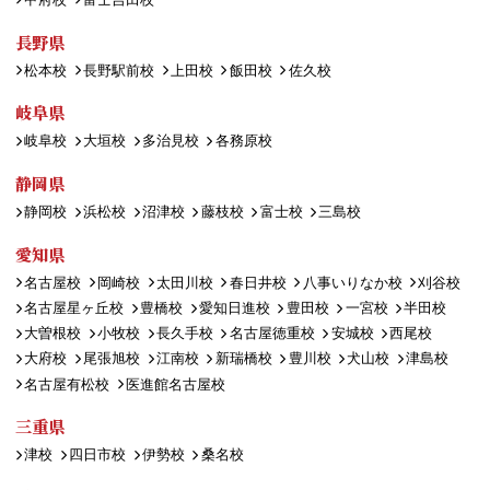
長野県
松本校
長野駅前校
上田校
飯田校
佐久校
岐阜県
岐阜校
大垣校
多治見校
各務原校
静岡県
静岡校
浜松校
沼津校
藤枝校
富士校
三島校
愛知県
名古屋校
岡崎校
太田川校
春日井校
八事いりなか校
刈谷校
名古屋星ヶ丘校
豊橋校
愛知日進校
豊田校
一宮校
半田校
大曽根校
小牧校
長久手校
名古屋徳重校
安城校
西尾校
大府校
尾張旭校
江南校
新瑞橋校
豊川校
犬山校
津島校
名古屋有松校
医進館名古屋校
三重県
津校
四日市校
伊勢校
桑名校