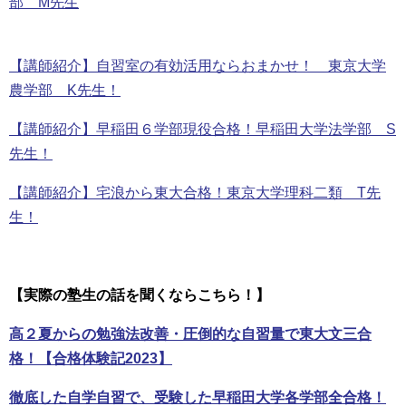
部 M先生
【講師紹介】自習室の有効活用ならおまかせ！ 東京大学
農学部 K先生！
【講師紹介】早稲田６学部現役合格！早稲田大学法学部 S
先生！
【講師紹介】宅浪から東大合格！東京大学理科二類 T先
生！
【実際の塾生の話を聞くならこちら！】
高２夏からの勉強法改善・圧倒的な自習量で東大文三合
格！【合格体験記2023】
徹底した自学自習で、受験した早稲田大学各学部全合格！