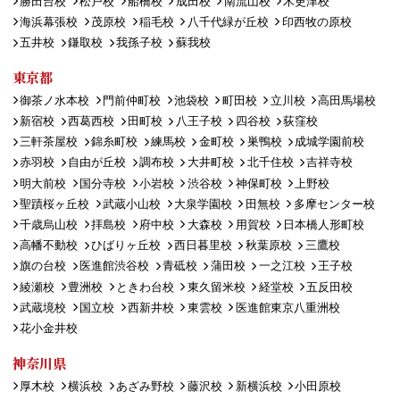
勝田台校
松戸校
船橋校
成田校
南流山校
木更津校
海浜幕張校
茂原校
稲毛校
八千代緑が丘校
印西牧の原校
五井校
鎌取校
我孫子校
蘇我校
東京都
御茶ノ水本校
門前仲町校
池袋校
町田校
立川校
高田馬場校
新宿校
西葛西校
田町校
八王子校
四谷校
荻窪校
三軒茶屋校
錦糸町校
練馬校
金町校
巣鴨校
成城学園前校
赤羽校
自由が丘校
調布校
大井町校
北千住校
吉祥寺校
明大前校
国分寺校
小岩校
渋谷校
神保町校
上野校
聖蹟桜ヶ丘校
武蔵小山校
大泉学園校
田無校
多摩センター校
千歳烏山校
拝島校
府中校
大森校
用賀校
日本橋人形町校
高幡不動校
ひばりヶ丘校
西日暮里校
秋葉原校
三鷹校
旗の台校
医進館渋谷校
青砥校
蒲田校
一之江校
王子校
綾瀬校
豊洲校
ときわ台校
東久留米校
経堂校
五反田校
武蔵境校
国立校
西新井校
東雲校
医進館東京八重洲校
花小金井校
神奈川県
厚木校
横浜校
あざみ野校
藤沢校
新横浜校
小田原校