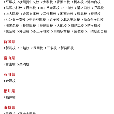
平塚校
横須賀中央校
大和校
青葉台校
橋本校
港南台校
武蔵小杉校
日吉校
向ヶ丘遊園校
中山校
溝ノ口校
戸塚校
上大岡校
金沢文庫校
二俣川校
湘南台校
鶴見校
秦野校
センター南校
中央林間校
逗子校
北久里浜校
新百合ヶ丘校
海老名校
長津田校
鹿島田校
大船校
淵野辺校
茅ヶ崎校
鷺沼校
杉田校
保土ヶ谷校
川崎駅前校
菊名校
川崎駅西口校
新潟県
新潟校
上越校
長岡校
三条校
新発田校
富山県
富山校
高岡校
石川県
金沢校
福井県
福井校
山梨県
甲府校
富士吉田校