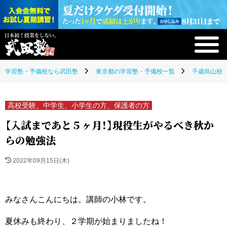
学習塾・予備校なら武田塾
東京都の学習塾・予備校一覧
千歳烏山校(
高校受験、中学生、小学生の方、保護者の方
【入試まであと５ヶ月！】現役生がやるべき秋か
らの勉強法
2022年09月15日(木)
みなさんこんにちは。講師の小林です。
夏休みも終わり、２学期が始まりましたね！