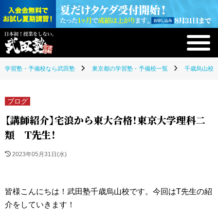
学習塾・予備校なら武田塾
東京都の学習塾・予備校一覧
千歳烏山校(
ブログ
【講師紹介】宅浪から東大合格！東京大学理科二
類 T先生！
2023年05月31日(水)
皆様こんにちは！武田塾千歳烏山校です。今回はT先生の紹
介をしていきます！