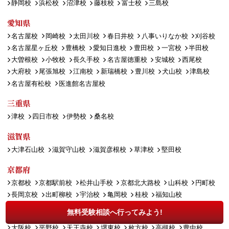
静岡校
浜松校
沼津校
藤枝校
富士校
三島校
愛知県
名古屋校
岡崎校
太田川校
春日井校
八事いりなか校
刈谷校
名古屋星ヶ丘校
豊橋校
愛知日進校
豊田校
一宮校
半田校
大曽根校
小牧校
長久手校
名古屋徳重校
安城校
西尾校
大府校
尾張旭校
江南校
新瑞橋校
豊川校
犬山校
津島校
名古屋有松校
医進館名古屋校
三重県
津校
四日市校
伊勢校
桑名校
滋賀県
大津石山校
滋賀守山校
滋賀彦根校
草津校
堅田校
京都府
京都校
京都駅前校
松井山手校
京都北大路校
山科校
円町校
長岡京校
出町柳校
宇治校
亀岡校
桂校
福知山校
無料受験相談へ行ってみよう!
大阪府
大阪校
平野校
天王寺校
堺東校
枚方校
高槻校
豊中校