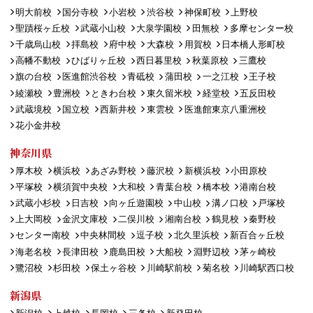
明大前校
国分寺校
小岩校
渋谷校
神保町校
上野校
聖蹟桜ヶ丘校
武蔵小山校
大泉学園校
田無校
多摩センター校
千歳烏山校
拝島校
府中校
大森校
用賀校
日本橋人形町校
高幡不動校
ひばりヶ丘校
西日暮里校
秋葉原校
三鷹校
旗の台校
医進館渋谷校
青砥校
蒲田校
一之江校
王子校
綾瀬校
豊洲校
ときわ台校
東久留米校
経堂校
五反田校
武蔵境校
国立校
西新井校
東雲校
医進館東京八重洲校
花小金井校
神奈川県
厚木校
横浜校
あざみ野校
藤沢校
新横浜校
小田原校
平塚校
横須賀中央校
大和校
青葉台校
橋本校
港南台校
武蔵小杉校
日吉校
向ヶ丘遊園校
中山校
溝ノ口校
戸塚校
上大岡校
金沢文庫校
二俣川校
湘南台校
鶴見校
秦野校
センター南校
中央林間校
逗子校
北久里浜校
新百合ヶ丘校
海老名校
長津田校
鹿島田校
大船校
淵野辺校
茅ヶ崎校
鷺沼校
杉田校
保土ヶ谷校
川崎駅前校
菊名校
川崎駅西口校
新潟県