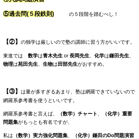
⑤過去問(５段鉄則)
の５段階を踏むべし！
【②】
の独学は厳しいので塾の講師に習う方がいいです。
東進では
数学
は
青木先生
or
長岡先生
、
化学
は
鎌田先生
、
物理
は
苑田先生
、
生物
は
田部先生
がおすすめ。
【③】
は量が多すぎるあまり、塾は網羅できていないので
網羅系参考書を使うといいです。
網羅系参考書と言えば、
（数学）チャート
、
（化学）重要
問題集
がもっとも有名ですが、
私は
（数学）実力強化問題集
、
（化学）鎌田のDo問題演習