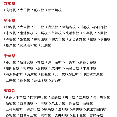
群馬県
高崎校
太田校
前橋校
伊勢崎校
埼玉県
熊谷校
大宮校
川口校
所沢校
新越谷校
川越校
春日部校
志木校
南浦和校
上尾校
草加校
北浦和校
久喜校
入間校
深谷校
飯能校
東松山校
和光市校
ふじみ野校
蕨校
羽生校
坂戸校
武蔵浦和校
八潮校
千葉県
市川校
新浦安校
柏校
津田沼校
千葉校
新鎌ヶ谷校
勝田台校
松戸校
船橋校
成田校
南流山校
木更津校
海浜幕張校
茂原校
稲毛校
八千代緑が丘校
印西牧の原校
五井校
鎌取校
我孫子校
蘇我校
東京都
御茶ノ水本校
門前仲町校
池袋校
町田校
立川校
高田馬場校
新宿校
西葛西校
田町校
八王子校
四谷校
荻窪校
三軒茶屋校
錦糸町校
練馬校
金町校
巣鴨校
成城学園前校
赤羽校
自由が丘校
調布校
大井町校
北千住校
吉祥寺校