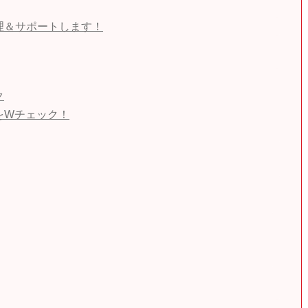
理＆サポートします！
ク
をWチェック！