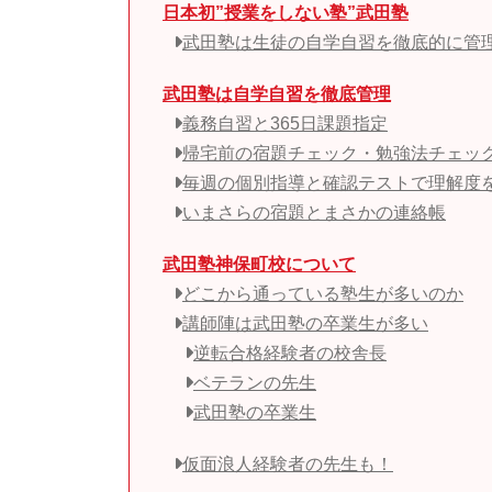
日本初”授業をしない塾”武田塾
武田塾は生徒の自学自習を徹底的に管
武田塾は自学自習を徹底管理
義務自習と365日課題指定
帰宅前の宿題チェック・勉強法チェッ
毎週の個別指導と確認テストで理解度
いまさらの宿題とまさかの連絡帳
武田塾神保町校について
どこから通っている塾生が多いのか
講師陣は武田塾の卒業生が多い
逆転合格経験者の校舎長
ベテランの先生
武田塾の卒業生
仮面浪人経験者の先生も！