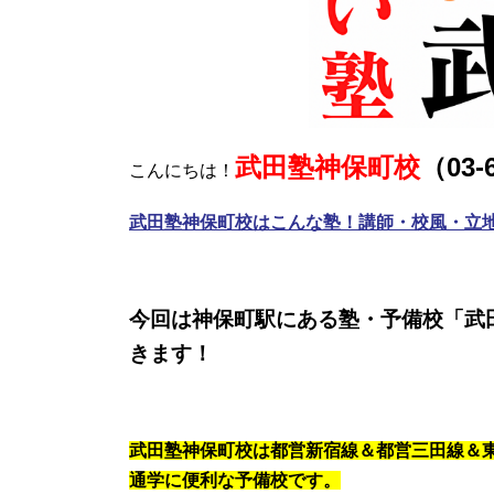
武田塾神保町校
（03‐
こんにちは！
武田塾神保町校はこんな塾！講師・校風・立
今回は神保町駅にある塾・予備校「武
きます！
武田塾神保町校は都営新宿線＆都営三田線＆
通学に便利な予備校です。