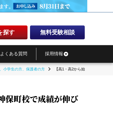
を探す
無料受験相談
よくある質問
採用情報
、小学生の方、保護者の方
【高1・高2から始めよう！】武
塾神保町校で成績が伸び