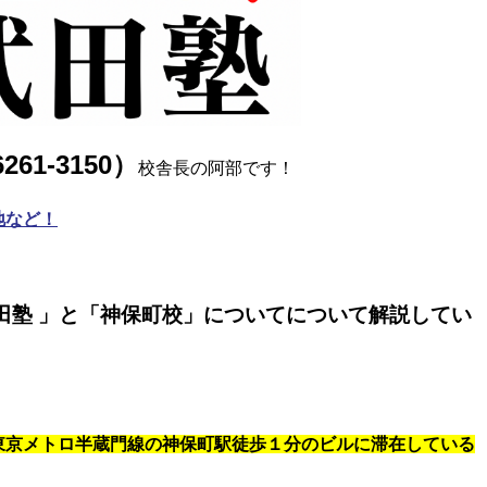
6261‐3150）
校舎
長の阿部
です！
地など！
田塾 」と「神保町校」についてについて解説してい
東京メトロ半蔵門線の神保町駅徒歩１分のビルに滞在している