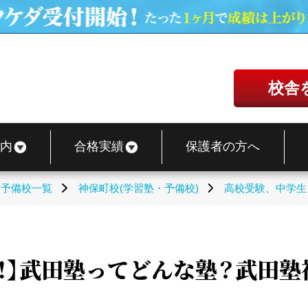
校舎
内
合格実績
保護者の方へ
・予備校一覧
神保町校(学習塾・予備校)
高校受験、中学生
う！】武田塾ってどんな塾？武田