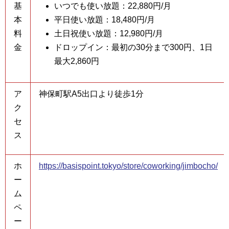
基
いつでも使い放題：22,880円/月
本
平日使い放題：18,480円/月
料
土日祝使い放題：12,980円/月
金
ドロップイン：最初の30分まで300円、1日
最大2,860円
ア
神保町駅A5出口より徒歩1分
ク
セ
ス
ホ
https://basispoint.tokyo/store/coworking/jimbocho/
ー
ム
ペ
ー