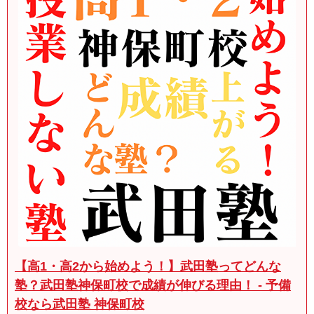
【高1・高2から始めよう！】武田塾ってどんな
塾？武田塾神保町校で成績が伸びる理由！ - 予備
校なら武田塾 神保町校