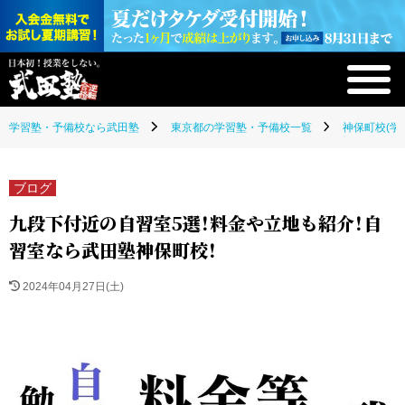
学習塾・予備校なら武田塾
東京都の学習塾・予備校一覧
神保町校(学
ブログ
九段下付近の自習室5選！料金や立地も紹介！自
習室なら武田塾神保町校！
2024年04月27日(土)