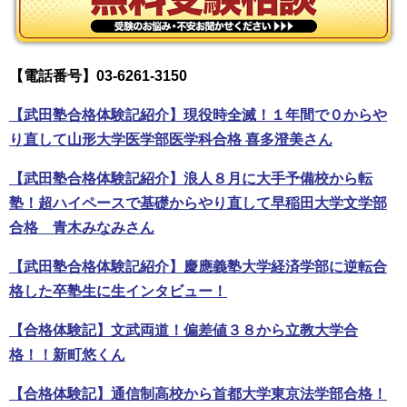
【電話番号】03-6261-3150
【武田塾合格体験記紹介】現役時全滅！１年間で０からや
り直して山形大学医学部医学科合格 喜多澄美さん
【武田塾合格体験記紹介】浪人８月に大手予備校から転
塾！超ハイペースで基礎からやり直して早稲田大学文学部
合格 青木みなみさん
【武田塾合格体験記紹介】慶應義塾大学経済学部に逆転合
格した卒塾生に生インタビュー！
【合格体験記】文武両道！偏差値３８から立教大学合
格！！新町悠くん
【合格体験記】通信制高校から首都大学東京法学部合格！