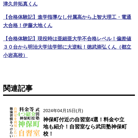
津久井拓真くん
【合格体験記】進学指導なし付属高から上智大理工・電通
大合格！伊藤大地くん
【合格体験記】現役時は亜細亜大学不合格レベル！偏差値
３０台から明治大学法学部に大逆転！徳武崇弘くん（都立
小岩高校）
関連記事
2024年04月15日(月)
神保町付近の自習室4選！料金や立
地も紹介！自習室なら武田塾神保町
校！