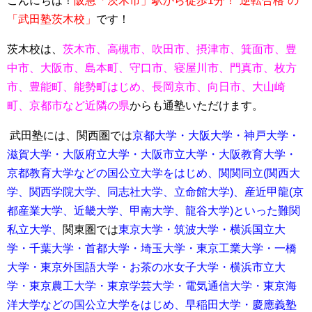
こんに
ちは！
阪急「茨木市」駅から徒歩1分！“逆転合格”の
「武田塾茨木校」
です！
茨木校は、
茨木市、高槻市、吹田市、摂津市、箕面市、豊
中市、大阪市、島本町、守口市、寝屋川市、門真市、枚方
市、豊能町、能勢町はじめ、長岡京市、向日市、大山崎
町、京都市など近隣の県
からも通塾いただけます。
武田塾には、関西圏では
京都大学・大阪大学・神戸大学・
滋賀大学・大阪府立大学・大阪市立大学・大阪教育大学・
京都教育大学などの国公立大学をはじめ、関関同立(関西大
学、関西学院大学、同志社大学、立命館大学)、産近甲龍(京
都産業大学、近畿大学、甲南大学、龍谷大学)といった難関
私立大学、
関東圏では
東京大学・筑波大学・横浜国立大
学・千葉大学・首都大学・埼玉大学・
東京工業大学・一橋
大学・東京外国語大学・お茶の水女子大学・横浜市立大
学・東京農工大学・東京学芸大学・電気通信大学・東京海
洋大学などの国公立大学をはじめ、
早稲田大学・慶應義塾