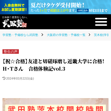
学習塾・予備校なら武田塾
大阪府の学習塾・予備校一覧
茨木校(学習
塾生の声
【祝☆合格】友達と切磋琢磨し近畿大学に合格！
H・Tさん 合格体験記vol.3
2024年03月22日(金)