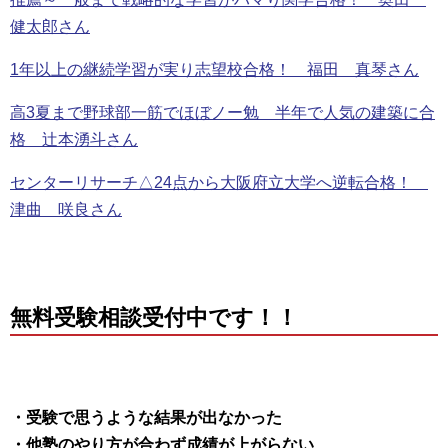
健太郎さん
1年以上の継続学習が実り志望校合格！ 福田 真琴さん
高3夏まで野球部一筋でほぼノー勉 半年で人気の建築に合
格 辻本湧斗さん
センターリサーチ△24点から大阪府立大学へ逆転合格！
津曲 咲良さん
無料受験相談受付中です！！
・受験で思うような結果が出なかった
・他塾のやり方が合わず成績が上がらない