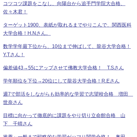
コツコツ課題をこなし、向陽台から追手門学院大合格、
佐々木君！
ターゲット1900、表紙が取れるまでやりこんで、関西医科
大学合格！H.Nさん。
数学学年最下位から、10位まで伸ばして、龍谷大学合格！
Y.Tさん！
偏差値43→55にアップさせて佛教大学合格！ T.Sさん
学年順位を下位→20位にして龍谷大学合格！R.Eさん
週7で部活をしながらも効率的な学習で志望校合格 増田
世奈さん
目標に向かって徹底的に課題をやり切り立命館合格 山
下 千晴さん
推薦～一般まで戦略的な学習がハマり関学合格！ 奥田