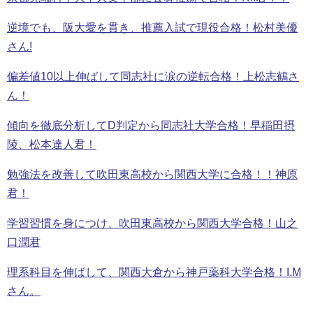
逆境でも、阪大愛を貫き、推薦入試で現役合格！松村美優
さん!
偏差値10以上伸ばして同志社に涙の逆転合格！上松志鶴さ
ん！
傾向を徹底分析してD判定から同志社大学合格！早稲田摂
陵、松本達人君！
勉強法を改善して吹田東高校から関西大学に合格！！神原
君！
学習習慣を身につけ、吹田東高校から関西大学合格！山之
口潤君
理系科目を伸ばして、関西大倉から神戸薬科大学合格！I.M
さん。