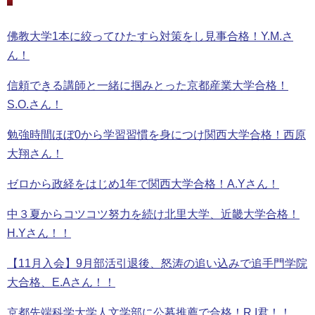
佛教大学1本に絞ってひたすら対策をし見事合格！Y.M.さ
ん！
信頼できる講師と一緒に掴みとった京都産業大学合格！
S.O.さん！
勉強時間ほぼ0から学習習慣を身につけ関西大学合格！西原
大翔さん！
ゼロから政経をはじめ1年で関西大学合格！A.Yさん！
中３夏からコツコツ努力を続け北里大学、近畿大学合格！
H.Yさん！！
【11月入会】9月部活引退後、怒涛の追い込みで追手門学院
大合格、E.Aさん！！
京都先端科学大学人文学部に公募推薦で合格！R.I君！！