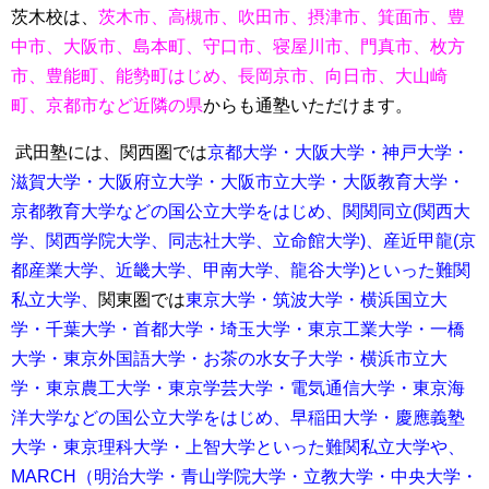
茨木校は、
茨木市、高槻市、吹田市、摂津市、箕面市、豊
中市、大阪市、島本町、守口市、寝屋川市、門真市、枚方
市、豊能町、能勢町はじめ、長岡京市、向日市、大山崎
町、京都市など近隣の県
からも通塾いただけます。
武田塾には、関西圏では
京都大学・大阪大学・神戸大学・
滋賀大学・大阪府立大学・大阪市立大学・大阪教育大学・
京都教育大学などの国公立大学をはじめ、関関同立(関西大
学、関西学院大学、同志社大学、立命館大学)、産近甲龍(京
都産業大学、近畿大学、甲南大学、龍谷大学)といった難関
私立大学、
関東圏では
東京大学・筑波大学・横浜国立大
学・千葉大学・首都大学・埼玉大学・
東京工業大学・一橋
大学・東京外国語大学・お茶の水女子大学・横浜市立大
学・東京農工大学・東京学芸大学・電気通信大学・東京海
洋大学などの国公立大学をはじめ、
早稲田大学・慶應義塾
大学・東京理科大学・上智大学といった難関私立大学や、
MARCH（明治大学・青山学院大学・立教大学・中央大学・