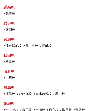
青森県
弘前校
岩手県
盛岡校
宮城県
仙台駅前校
泉中央校
長町校
秋田県
秋田校
山形県
山形校
福島県
福島校
いわき校
会津若松校
郡山校
茨城県
つくば校
水戸校
土浦校
日立校
取手校
守谷校