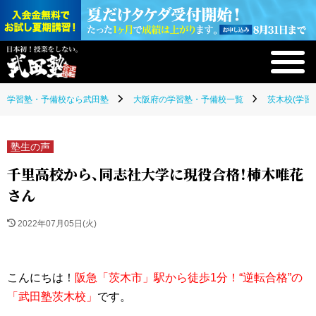
学習塾・予備校なら武田塾
大阪府の学習塾・予備校一覧
茨木校(学習
塾生の声
千里高校から、同志社大学に現役合格！柿木唯花
さん
2022年07月05日(火)
こんに
ちは！
阪急「茨木市」駅から徒歩1分！“逆転合格”の
「武田塾茨木校」
です。