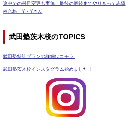
途中での科目変更も実施、最後の最後までやりきって志望
校合格 Y・Yさん
武田塾茨木校のTOPICS
武田塾特訓プランの詳細はコチラ
武田塾茨木校インスタグラム始めました！