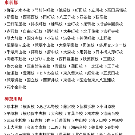
東京都
御茶ノ水本校
門前仲町校
池袋校
町田校
立川校
高田馬場校
新宿校
西葛西校
田町校
八王子校
四谷校
荻窪校
三軒茶屋校
錦糸町校
練馬校
金町校
巣鴨校
成城学園前校
赤羽校
自由が丘校
調布校
大井町校
北千住校
吉祥寺校
明大前校
国分寺校
小岩校
渋谷校
神保町校
上野校
聖蹟桜ヶ丘校
武蔵小山校
大泉学園校
田無校
多摩センター校
千歳烏山校
拝島校
府中校
大森校
用賀校
日本橋人形町校
高幡不動校
ひばりヶ丘校
西日暮里校
秋葉原校
三鷹校
旗の台校
医進館渋谷校
青砥校
蒲田校
一之江校
王子校
綾瀬校
豊洲校
ときわ台校
東久留米校
経堂校
五反田校
武蔵境校
国立校
西新井校
東雲校
医進館東京八重洲校
花小金井校
神奈川県
厚木校
横浜校
あざみ野校
藤沢校
新横浜校
小田原校
平塚校
横須賀中央校
大和校
青葉台校
橋本校
港南台校
武蔵小杉校
日吉校
向ヶ丘遊園校
中山校
溝ノ口校
戸塚校
上大岡校
金沢文庫校
二俣川校
湘南台校
鶴見校
秦野校
センター南校
中央林間校
逗子校
北久里浜校
新百合ヶ丘校