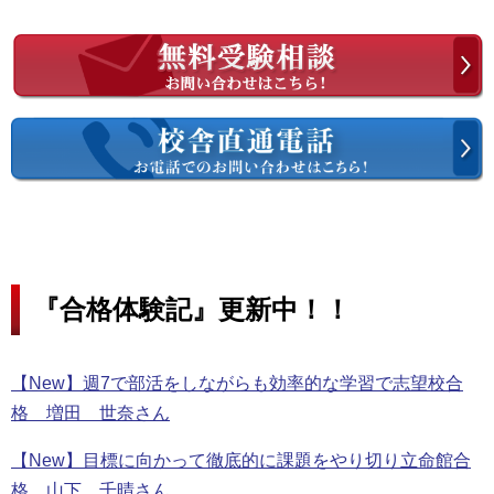
『合格体験記』更新中！！
【New】週7で部活をしながらも効率的な学習で志望校合
格 増田 世奈さん
【New】目標に向かって徹底的に課題をやり切り立命館合
格 山下 千晴さん