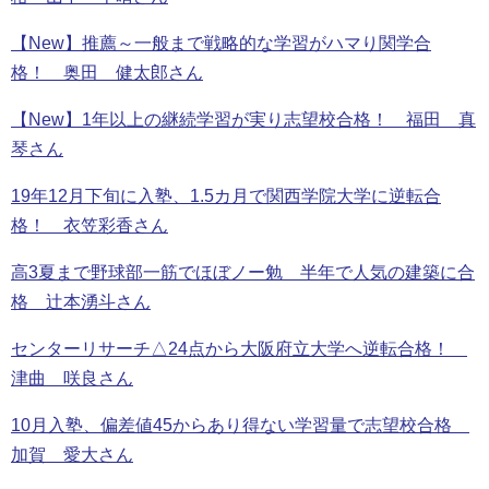
【New】推薦～一般まで戦略的な学習がハマり関学合
格！ 奥田 健太郎さん
【New】1年以上の継続学習が実り志望校合格！ 福田 真
琴さん
19年12月下旬に入塾、1.5カ月で関西学院大学に逆転合
格！ 衣笠彩香さん
高3夏まで野球部一筋でほぼノー勉 半年で人気の建築に合
格 辻本湧斗さん
センターリサーチ△24点から大阪府立大学へ逆転合格！
津曲 咲良さん
10月入塾、偏差値45からあり得ない学習量で志望校合格
加賀 愛大さん