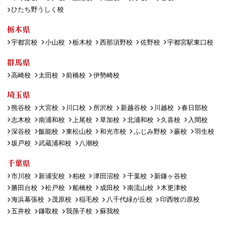
ひたち野うしく校
栃木県
宇都宮校
小山校
栃木校
西那須野校
佐野校
宇都宮駅東口校
群馬県
高崎校
太田校
前橋校
伊勢崎校
埼玉県
熊谷校
大宮校
川口校
所沢校
新越谷校
川越校
春日部校
志木校
南浦和校
上尾校
草加校
北浦和校
久喜校
入間校
深谷校
飯能校
東松山校
和光市校
ふじみ野校
蕨校
羽生校
坂戸校
武蔵浦和校
八潮校
千葉県
市川校
新浦安校
柏校
津田沼校
千葉校
新鎌ヶ谷校
勝田台校
松戸校
船橋校
成田校
南流山校
木更津校
海浜幕張校
茂原校
稲毛校
八千代緑が丘校
印西牧の原校
五井校
鎌取校
我孫子校
蘇我校