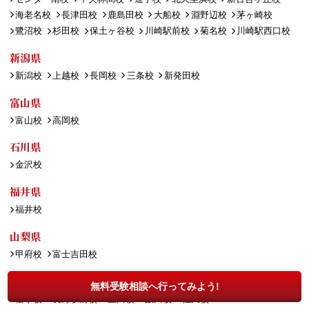
海老名校
長津田校
鹿島田校
大船校
淵野辺校
茅ヶ崎校
鷺沼校
杉田校
保土ヶ谷校
川崎駅前校
菊名校
川崎駅西口校
新潟県
新潟校
上越校
長岡校
三条校
新発田校
富山県
富山校
高岡校
石川県
金沢校
福井県
福井校
山梨県
甲府校
富士吉田校
長野県
無料受験相談へ行ってみよう!
松本校
長野駅前校
上田校
飯田校
佐久校