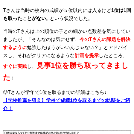
Tさんは当時の校内の成績が５位以内には入るけど
1位は1回
も取ったことがない
,,,という状況でした。
当時のTさんは上の順位の子との細かい点数差を気にしてい
ましたが、「そんなのは気にせず、
今のTさんの課題を解決
するように
勉強したほうがいいんじゃない？」とアドバイ
スし、それがクリアになるような
計画を提示
したところ、
見事1位を勝ち取ってきまし
すぐに実践
し、
た
！
◎Tさんが学年で1位を取るまでの詳細はこちら↓
【学校推薦を狙え】学校で成績1位を取るまでの軌跡をご紹
介！