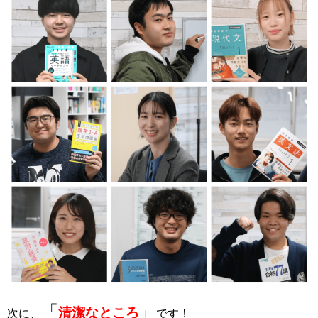
「
」
清潔なところ
次に、
です！