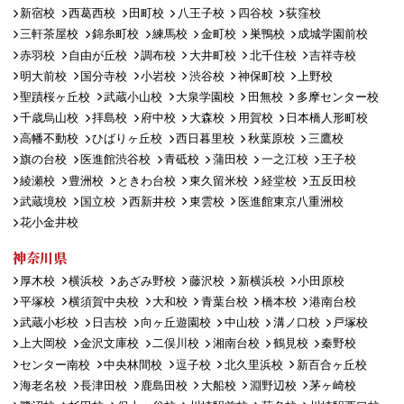
新宿校
西葛西校
田町校
八王子校
四谷校
荻窪校
三軒茶屋校
錦糸町校
練馬校
金町校
巣鴨校
成城学園前校
赤羽校
自由が丘校
調布校
大井町校
北千住校
吉祥寺校
明大前校
国分寺校
小岩校
渋谷校
神保町校
上野校
聖蹟桜ヶ丘校
武蔵小山校
大泉学園校
田無校
多摩センター校
千歳烏山校
拝島校
府中校
大森校
用賀校
日本橋人形町校
高幡不動校
ひばりヶ丘校
西日暮里校
秋葉原校
三鷹校
旗の台校
医進館渋谷校
青砥校
蒲田校
一之江校
王子校
綾瀬校
豊洲校
ときわ台校
東久留米校
経堂校
五反田校
武蔵境校
国立校
西新井校
東雲校
医進館東京八重洲校
花小金井校
神奈川県
厚木校
横浜校
あざみ野校
藤沢校
新横浜校
小田原校
平塚校
横須賀中央校
大和校
青葉台校
橋本校
港南台校
武蔵小杉校
日吉校
向ヶ丘遊園校
中山校
溝ノ口校
戸塚校
上大岡校
金沢文庫校
二俣川校
湘南台校
鶴見校
秦野校
センター南校
中央林間校
逗子校
北久里浜校
新百合ヶ丘校
海老名校
長津田校
鹿島田校
大船校
淵野辺校
茅ヶ崎校