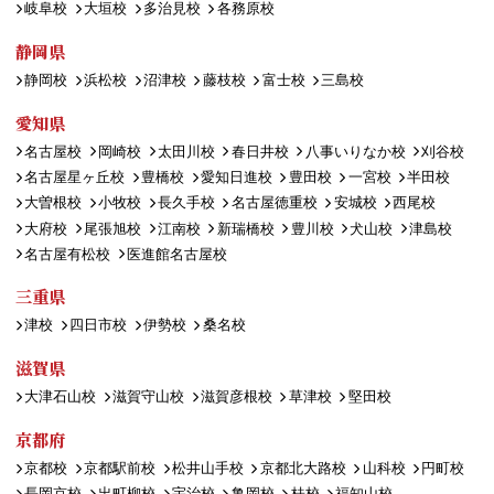
岐阜校
大垣校
多治見校
各務原校
静岡県
静岡校
浜松校
沼津校
藤枝校
富士校
三島校
愛知県
名古屋校
岡崎校
太田川校
春日井校
八事いりなか校
刈谷校
名古屋星ヶ丘校
豊橋校
愛知日進校
豊田校
一宮校
半田校
大曽根校
小牧校
長久手校
名古屋徳重校
安城校
西尾校
大府校
尾張旭校
江南校
新瑞橋校
豊川校
犬山校
津島校
名古屋有松校
医進館名古屋校
三重県
津校
四日市校
伊勢校
桑名校
滋賀県
大津石山校
滋賀守山校
滋賀彦根校
草津校
堅田校
京都府
京都校
京都駅前校
松井山手校
京都北大路校
山科校
円町校
長岡京校
出町柳校
宇治校
亀岡校
桂校
福知山校