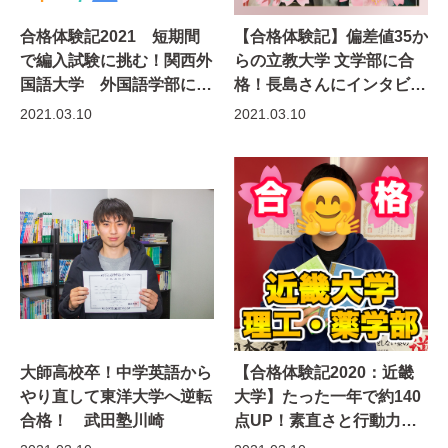
合格体験記2021 短期間
【合格体験記】偏差値35か
で編入試験に挑む！関西外
らの立教大学 文学部に合
国語大学 外国語学部に逆
格！長島さんにインタビュ
転合格！！｜武田塾京都校
ー〜武田塾春日部校〜
2021.03.10
2021.03.10
大師高校卒！中学英語から
【合格体験記2020：近畿
やり直して東洋大学へ逆転
大学】たった一年で約140
合格！ 武田塾川崎
点UP！素直さと行動力で
逆転合格！｜弘田量也さん