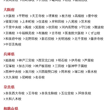
大阪府
大阪校
平野校
天王寺校
堺東校
枚方校
高槻校
豊中校
寝屋川校
上本町校
住道校
岸和田校
八尾校
茨木校
千里中央校
鳳校
箕面校
吹田校
河内長野校
守口校
難波校
京橋校
今福鶴見校
布施校
古市校
医進館大阪校
くずは校
和泉府中校
北野田校
新石切校
光明池校
北千里校
藤井寺校
中百舌鳥校
兵庫県
姫路校
神戸三宮校
西宮北口校
明石校
伊丹校
芦屋校
宝塚校
加古川校
神戸板宿校
三田校
阪神甲子園校
西神中央校
湊川校
川西能勢口校
岡本校
塚口校
垂水校
大久保校
尼崎校
名谷校
奈良県
奈良西大寺校
王寺校
奈良生駒校
五位堂校
JR奈良校
大和八木校
和歌山県