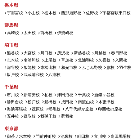
栃木県
宇都宮校
小山校
栃木校
西那須野校
佐野校
宇都宮駅東口校
群馬県
高崎校
太田校
前橋校
伊勢崎校
埼玉県
熊谷校
大宮校
川口校
所沢校
新越谷校
川越校
春日部校
志木校
南浦和校
上尾校
草加校
北浦和校
久喜校
入間校
深谷校
飯能校
東松山校
和光市校
ふじみ野校
蕨校
羽生校
坂戸校
武蔵浦和校
八潮校
千葉県
市川校
新浦安校
柏校
津田沼校
千葉校
新鎌ヶ谷校
勝田台校
松戸校
船橋校
成田校
南流山校
木更津校
海浜幕張校
茂原校
稲毛校
八千代緑が丘校
印西牧の原校
五井校
鎌取校
我孫子校
蘇我校
東京都
御茶ノ水本校
門前仲町校
池袋校
町田校
立川校
高田馬場校