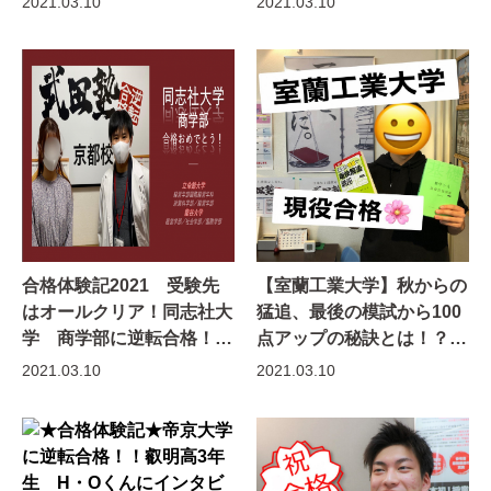
2021.03.10
2021.03.10
【武田塾高知校】
合格体験記2021 受験先
【室蘭工業大学】秋からの
はオールクリア！同志社大
猛追、最後の模試から100
学 商学部に逆転合格！！
点アップの秘訣とは！？
｜武田塾京都校
【合格体験記】
2021.03.10
2021.03.10