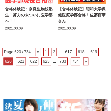
合格体験記：奈良生駒校塾
【合格体験記】昭和大学保
生！努力の末ついに医学部
健医療学部合格！佐藤百華
へ！！
さん！
2021.03.09
2021.03.09
Page 620 / 734
«
1
2
...
617
618
619
620
621
622
623
...
733
734
»