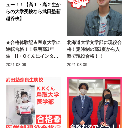
★合格体験記★帝京大学に
北海道大学文学部に現役合
逆転合格！！叡明高3年
格！定時制の高3夏から入
生 H・Oくんにインタビ
塾で現役合格！！
ュー！！【高１・高２生か
2021.03.09
2021.03.09
らの大学受験なら武田塾新
越谷校】