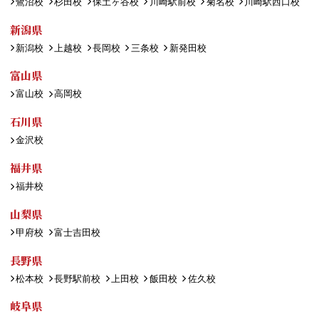
鷺沼校
杉田校
保土ヶ谷校
川崎駅前校
菊名校
川崎駅西口校
新潟県
新潟校
上越校
長岡校
三条校
新発田校
富山県
富山校
高岡校
石川県
金沢校
福井県
福井校
山梨県
甲府校
富士吉田校
長野県
松本校
長野駅前校
上田校
飯田校
佐久校
岐阜県