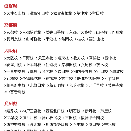
滋賀県
大津石山校
滋賀守山校
滋賀彦根校
草津校
堅田校
京都府
京都校
京都駅前校
松井山手校
京都北大路校
山科校
円町校
長岡京校
出町柳校
宇治校
亀岡校
桂校
福知山校
大阪府
大阪校
平野校
天王寺校
堺東校
枚方校
高槻校
豊中校
寝屋川校
上本町校
住道校
岸和田校
八尾校
茨木校
千里中央校
鳳校
箕面校
吹田校
河内長野校
守口校
難波校
京橋校
今福鶴見校
布施校
古市校
医進館大阪校
くずは校
和泉府中校
北野田校
新石切校
光明池校
北千里校
藤井寺校
中百舌鳥校
兵庫県
姫路校
神戸三宮校
西宮北口校
明石校
伊丹校
芦屋校
宝塚校
加古川校
神戸板宿校
三田校
阪神甲子園校
西神中央校
湊川校
川西能勢口校
岡本校
塚口校
垂水校