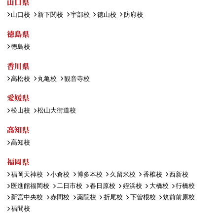
山口県
山口校
新下関校
宇部校
徳山校
防府校
徳島県
徳島校
香川県
高松校
丸亀校
観音寺校
愛媛県
松山校
松山大街道校
高知県
高知校
福岡県
福岡天神校
小倉校
博多本校
久留米校
香椎校
西新校
医進館福岡校
二日市校
春日原校
姪浜校
大橋校
行橋校
新宮中央校
赤間校
薬院校
折尾校
下曽根校
筑前前原校
福間校