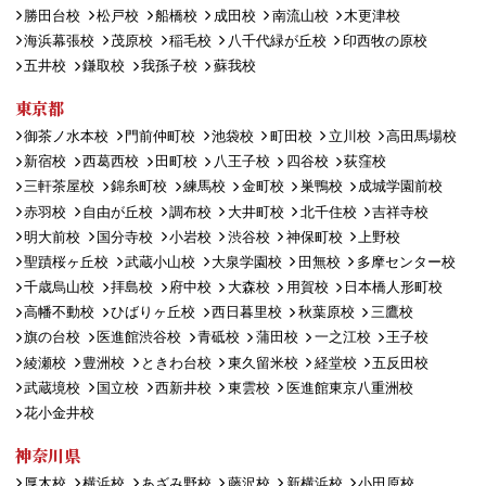
勝田台校
松戸校
船橋校
成田校
南流山校
木更津校
海浜幕張校
茂原校
稲毛校
八千代緑が丘校
印西牧の原校
五井校
鎌取校
我孫子校
蘇我校
東京都
御茶ノ水本校
門前仲町校
池袋校
町田校
立川校
高田馬場校
新宿校
西葛西校
田町校
八王子校
四谷校
荻窪校
三軒茶屋校
錦糸町校
練馬校
金町校
巣鴨校
成城学園前校
赤羽校
自由が丘校
調布校
大井町校
北千住校
吉祥寺校
明大前校
国分寺校
小岩校
渋谷校
神保町校
上野校
聖蹟桜ヶ丘校
武蔵小山校
大泉学園校
田無校
多摩センター校
千歳烏山校
拝島校
府中校
大森校
用賀校
日本橋人形町校
高幡不動校
ひばりヶ丘校
西日暮里校
秋葉原校
三鷹校
旗の台校
医進館渋谷校
青砥校
蒲田校
一之江校
王子校
綾瀬校
豊洲校
ときわ台校
東久留米校
経堂校
五反田校
武蔵境校
国立校
西新井校
東雲校
医進館東京八重洲校
花小金井校
神奈川県
厚木校
横浜校
あざみ野校
藤沢校
新横浜校
小田原校