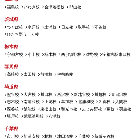
福島校
いわき校
会津若松校
郡山校
茨城県
つくば校
水戸校
土浦校
日立校
取手校
守谷校
ひたち野うしく校
栃木県
宇都宮校
小山校
栃木校
西那須野校
佐野校
宇都宮駅東口校
群馬県
高崎校
太田校
前橋校
伊勢崎校
埼玉県
熊谷校
大宮校
川口校
所沢校
新越谷校
川越校
春日部校
志木校
南浦和校
上尾校
草加校
北浦和校
久喜校
入間校
深谷校
飯能校
東松山校
和光市校
ふじみ野校
蕨校
羽生校
坂戸校
武蔵浦和校
八潮校
千葉県
市川校
新浦安校
柏校
津田沼校
千葉校
新鎌ヶ谷校