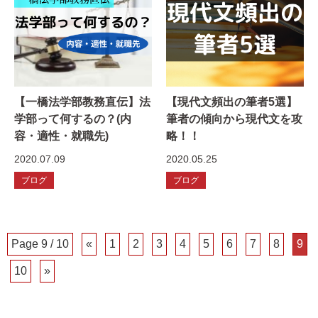
【一橋法学部教務直伝】法
【現代文頻出の筆者5選】
学部って何するの？(内
筆者の傾向から現代文を攻
容・適性・就職先)
略！！
2020.07.09
2020.05.25
ブログ
ブログ
Page 9 / 10
«
1
2
3
4
5
6
7
8
9
10
»