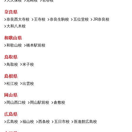
大久保校
尼崎校
名谷校
奈良県
奈良西大寺校
王寺校
奈良生駒校
五位堂校
JR奈良校
大和八木校
和歌山県
和歌山校
橋本駅前校
鳥取県
鳥取校
米子校
島根県
松江校
出雲校
岡山県
岡山西口校
岡山駅前校
倉敷校
広島県
広島校
福山校
西条校
五日市校
医進館広島校