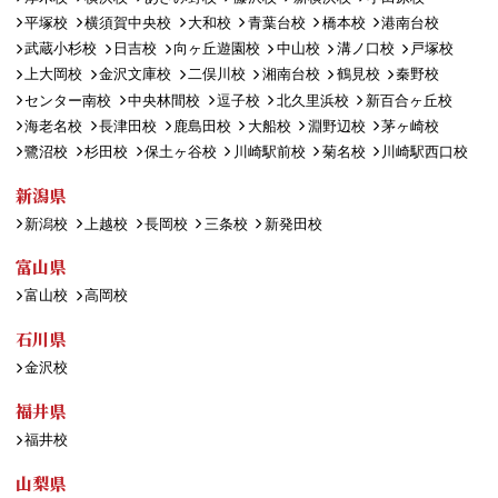
平塚校
横須賀中央校
大和校
青葉台校
橋本校
港南台校
武蔵小杉校
日吉校
向ヶ丘遊園校
中山校
溝ノ口校
戸塚校
上大岡校
金沢文庫校
二俣川校
湘南台校
鶴見校
秦野校
センター南校
中央林間校
逗子校
北久里浜校
新百合ヶ丘校
海老名校
長津田校
鹿島田校
大船校
淵野辺校
茅ヶ崎校
鷺沼校
杉田校
保土ヶ谷校
川崎駅前校
菊名校
川崎駅西口校
新潟県
新潟校
上越校
長岡校
三条校
新発田校
富山県
富山校
高岡校
石川県
金沢校
福井県
福井校
山梨県