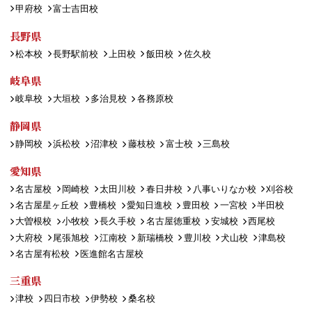
甲府校
富士吉田校
長野県
松本校
長野駅前校
上田校
飯田校
佐久校
岐阜県
岐阜校
大垣校
多治見校
各務原校
静岡県
静岡校
浜松校
沼津校
藤枝校
富士校
三島校
愛知県
名古屋校
岡崎校
太田川校
春日井校
八事いりなか校
刈谷校
名古屋星ヶ丘校
豊橋校
愛知日進校
豊田校
一宮校
半田校
大曽根校
小牧校
長久手校
名古屋徳重校
安城校
西尾校
大府校
尾張旭校
江南校
新瑞橋校
豊川校
犬山校
津島校
名古屋有松校
医進館名古屋校
三重県
津校
四日市校
伊勢校
桑名校