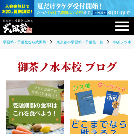
学習塾・予備校なら武田塾
東京都の学習塾・予備校一覧
御茶ノ水本校
御茶ノ水本校 ブログ