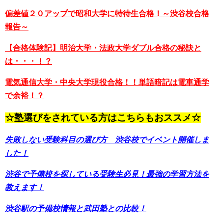
偏差値２０アップで昭和大学に特待生合格！～渋谷校合格
報告～
【合格体験記】明治大学・法政大学ダブル合格の秘訣と
は・・・！？
電気通信大学・中央大学現役合格！！単語暗記は電車通学
で余裕！？
☆塾選びをされている方はこちらもおススメ☆
失敗しない受験科目の選び方 渋谷校でイベント開催しま
した！
渋谷で予備校を探している受験生必見！最強の学習方法を
教えます！
渋谷駅の予備校情報と武田塾との比較！