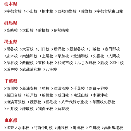
栃木県
宇都宮校
小山校
栃木校
西那須野校
佐野校
宇都宮駅東口校
群馬県
高崎校
太田校
前橋校
伊勢崎校
埼玉県
熊谷校
大宮校
川口校
所沢校
新越谷校
川越校
春日部校
志木校
南浦和校
上尾校
草加校
北浦和校
久喜校
入間校
深谷校
飯能校
東松山校
和光市校
ふじみ野校
蕨校
羽生校
坂戸校
武蔵浦和校
八潮校
千葉県
市川校
新浦安校
柏校
津田沼校
千葉校
新鎌ヶ谷校
勝田台校
松戸校
船橋校
成田校
南流山校
木更津校
海浜幕張校
茂原校
稲毛校
八千代緑が丘校
印西牧の原校
五井校
鎌取校
我孫子校
蘇我校
東京都
御茶ノ水本校
門前仲町校
池袋校
町田校
立川校
高田馬場校