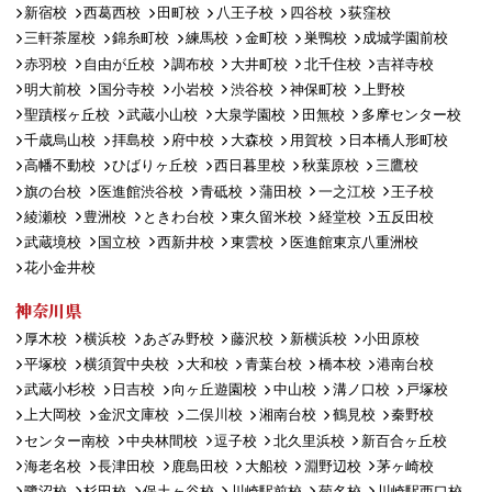
新宿校
西葛西校
田町校
八王子校
四谷校
荻窪校
三軒茶屋校
錦糸町校
練馬校
金町校
巣鴨校
成城学園前校
赤羽校
自由が丘校
調布校
大井町校
北千住校
吉祥寺校
明大前校
国分寺校
小岩校
渋谷校
神保町校
上野校
聖蹟桜ヶ丘校
武蔵小山校
大泉学園校
田無校
多摩センター校
千歳烏山校
拝島校
府中校
大森校
用賀校
日本橋人形町校
高幡不動校
ひばりヶ丘校
西日暮里校
秋葉原校
三鷹校
旗の台校
医進館渋谷校
青砥校
蒲田校
一之江校
王子校
綾瀬校
豊洲校
ときわ台校
東久留米校
経堂校
五反田校
武蔵境校
国立校
西新井校
東雲校
医進館東京八重洲校
花小金井校
神奈川県
厚木校
横浜校
あざみ野校
藤沢校
新横浜校
小田原校
平塚校
横須賀中央校
大和校
青葉台校
橋本校
港南台校
武蔵小杉校
日吉校
向ヶ丘遊園校
中山校
溝ノ口校
戸塚校
上大岡校
金沢文庫校
二俣川校
湘南台校
鶴見校
秦野校
センター南校
中央林間校
逗子校
北久里浜校
新百合ヶ丘校
海老名校
長津田校
鹿島田校
大船校
淵野辺校
茅ヶ崎校
鷺沼校
杉田校
保土ヶ谷校
川崎駅前校
菊名校
川崎駅西口校