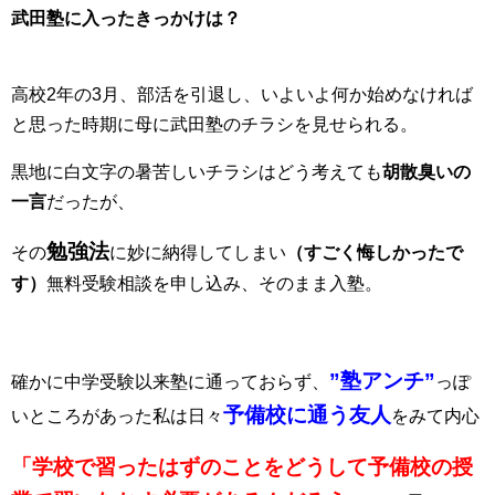
武田塾に入ったきっかけは？
高校2年の3月、部活を引退し、いよいよ何か始めなければ
と思った時期に母に武田塾のチラシを見せられる。
黒地に白文字の暑苦しいチラシはどう考えても
胡散臭いの
一言
だったが、
勉強法
その
に妙に納得してしまい
（すごく悔しかったで
す）
無料受験相談を申し込み、そのまま入塾。
”塾アンチ”
確かに中学受験以来塾に通っておらず、
っぽ
予備校に通う友人
いところがあった私は日々
をみて内心
「学校で習ったはずのことをどうして予備校の授