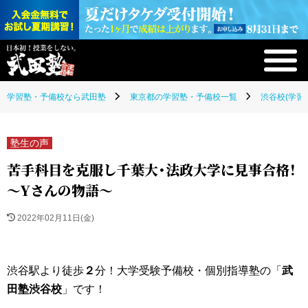
学習塾・予備校なら武田塾
東京都の学習塾・予備校一覧
渋谷校(学習
塾生の声
苦手科目を克服し千葉大・法政大学に見事合格！
～Yさんの物語～
2022年02月11日(金)
渋谷駅より徒歩
２
分！大学受験予備校・個別指導塾の「
武
田塾渋谷校
」です！