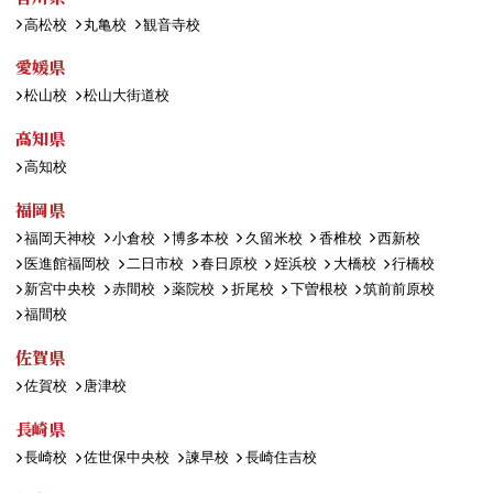
高松校
丸亀校
観音寺校
愛媛県
松山校
松山大街道校
高知県
高知校
福岡県
福岡天神校
小倉校
博多本校
久留米校
香椎校
西新校
医進館福岡校
二日市校
春日原校
姪浜校
大橋校
行橋校
新宮中央校
赤間校
薬院校
折尾校
下曽根校
筑前前原校
福間校
佐賀県
佐賀校
唐津校
長崎県
長崎校
佐世保中央校
諫早校
長崎住吉校