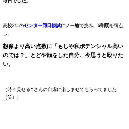
毎日でした。
高校2年の
センター同日模試
に
ノー勉
で挑み、
5割弱
を得点
し、
想像より高い点数に「もしや私ポテンシャル高い
のでは？」とどや顔をした自分、今思うと殴りた
い。
（時々見せるYさんの自虐に楽しませてもらってました
（笑））