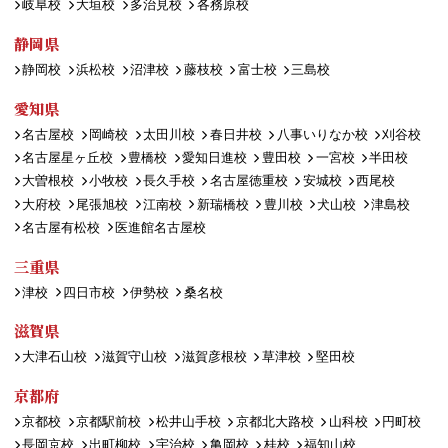
岐阜校
大垣校
多治見校
各務原校
静岡県
静岡校
浜松校
沼津校
藤枝校
富士校
三島校
愛知県
名古屋校
岡崎校
太田川校
春日井校
八事いりなか校
刈谷校
名古屋星ヶ丘校
豊橋校
愛知日進校
豊田校
一宮校
半田校
大曽根校
小牧校
長久手校
名古屋徳重校
安城校
西尾校
大府校
尾張旭校
江南校
新瑞橋校
豊川校
犬山校
津島校
名古屋有松校
医進館名古屋校
三重県
津校
四日市校
伊勢校
桑名校
滋賀県
大津石山校
滋賀守山校
滋賀彦根校
草津校
堅田校
京都府
京都校
京都駅前校
松井山手校
京都北大路校
山科校
円町校
長岡京校
出町柳校
宇治校
亀岡校
桂校
福知山校