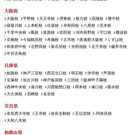
大阪府
大阪校
平野校
天王寺校
堺東校
枚方校
高槻校
豊中校
寝屋川校
上本町校
住道校
岸和田校
八尾校
茨木校
千里中央校
鳳校
箕面校
吹田校
河内長野校
守口校
難波校
京橋校
今福鶴見校
布施校
古市校
医進館大阪校
くずは校
和泉府中校
北野田校
新石切校
光明池校
北千里校
藤井寺校
中百舌鳥校
兵庫県
姫路校
神戸三宮校
西宮北口校
明石校
伊丹校
芦屋校
宝塚校
加古川校
神戸板宿校
三田校
阪神甲子園校
西神中央校
湊川校
川西能勢口校
岡本校
塚口校
垂水校
大久保校
尼崎校
名谷校
奈良県
奈良西大寺校
王寺校
奈良生駒校
五位堂校
JR奈良校
大和八木校
和歌山県