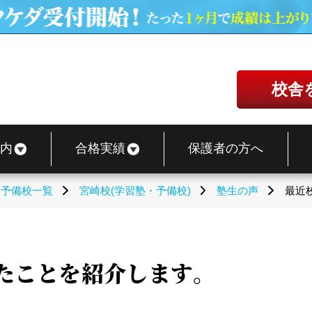
校舎
内
合格実績
保護者の方へ
・予備校一覧
宮崎校(学習塾・予備校)
塾生の声
最近
たことを紹介します。