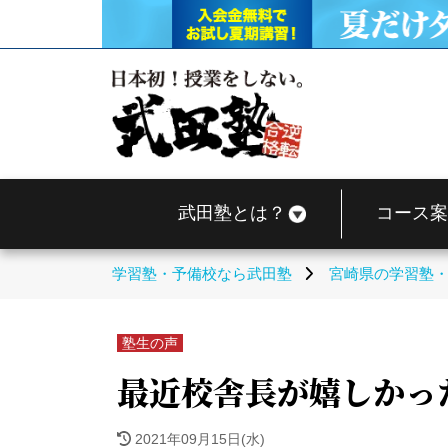
武田塾とは？
コース案
学習塾・予備校なら武田塾
宮崎県の学習塾
塾生の声
最近校舎長が嬉しかっ
2021年09月15日(水)