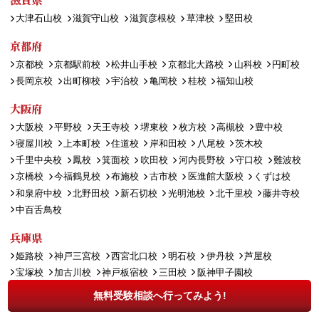
大津石山校
滋賀守山校
滋賀彦根校
草津校
堅田校
京都府
京都校
京都駅前校
松井山手校
京都北大路校
山科校
円町校
長岡京校
出町柳校
宇治校
亀岡校
桂校
福知山校
大阪府
大阪校
平野校
天王寺校
堺東校
枚方校
高槻校
豊中校
寝屋川校
上本町校
住道校
岸和田校
八尾校
茨木校
千里中央校
鳳校
箕面校
吹田校
河内長野校
守口校
難波校
京橋校
今福鶴見校
布施校
古市校
医進館大阪校
くずは校
和泉府中校
北野田校
新石切校
光明池校
北千里校
藤井寺校
中百舌鳥校
兵庫県
姫路校
神戸三宮校
西宮北口校
明石校
伊丹校
芦屋校
宝塚校
加古川校
神戸板宿校
三田校
阪神甲子園校
西神中央校
湊川校
川西能勢口校
岡本校
塚口校
垂水校
無料受験相談へ行ってみよう!
大久保校
尼崎校
名谷校