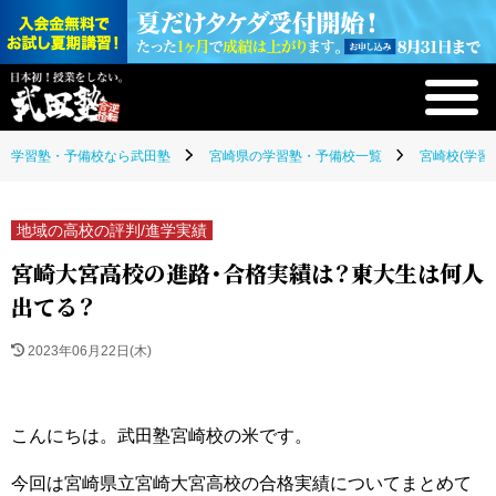
学習塾・予備校なら武田塾
宮崎県の学習塾・予備校一覧
宮崎校(学習
地域の高校の評判/進学実績
宮崎大宮高校の進路・合格実績は？東大生は何人
出てる？
2023年06月22日(木)
こんにちは。武田塾宮崎校の米です。
今回は宮崎県立宮崎大宮高校の合格実績についてまとめて