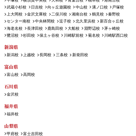
平塚校
横須賀中央校
大和校
青葉台校
橋本校
港南台校
武蔵小杉校
日吉校
向ヶ丘遊園校
中山校
溝ノ口校
戸塚校
上大岡校
金沢文庫校
二俣川校
湘南台校
鶴見校
秦野校
センター南校
中央林間校
逗子校
北久里浜校
新百合ヶ丘校
海老名校
長津田校
鹿島田校
大船校
淵野辺校
茅ヶ崎校
鷺沼校
杉田校
保土ヶ谷校
川崎駅前校
菊名校
川崎駅西口校
新潟県
新潟校
上越校
長岡校
三条校
新発田校
富山県
富山校
高岡校
石川県
金沢校
福井県
福井校
山梨県
甲府校
富士吉田校