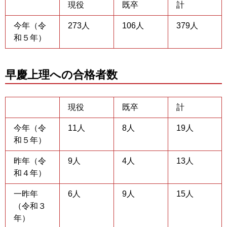
現役
既卒
計
今年（令
273人
106人
379人
和５年）
早慶上理への合格者数
現役
既卒
計
今年（令
11人
8人
19人
和５年）
昨年（令
9人
4人
13人
和４年）
一昨年
6人
9人
15人
（令和３
年）