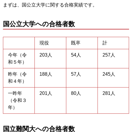
まずは、国公立大学に関する合格実績です。
国公立大学への合格者数
現役
既卒
計
今年（令
203人
54人
257人
和５年）
昨年（令
188人
57人
245人
和４年）
一昨年
201人
80人
281人
（令和３
年）
国立難関大への合格者数