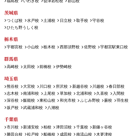
福島校
いわき校
会津若松校
郡山校
茨城県
つくば校
水戸校
土浦校
日立校
取手校
守谷校
ひたち野うしく校
栃木県
宇都宮校
小山校
栃木校
西那須野校
佐野校
宇都宮駅東口校
群馬県
高崎校
太田校
前橋校
伊勢崎校
埼玉県
熊谷校
大宮校
川口校
所沢校
新越谷校
川越校
春日部校
志木校
南浦和校
上尾校
草加校
北浦和校
久喜校
入間校
深谷校
飯能校
東松山校
和光市校
ふじみ野校
蕨校
羽生校
坂戸校
武蔵浦和校
八潮校
千葉県
市川校
新浦安校
柏校
津田沼校
千葉校
新鎌ヶ谷校
勝田台校
松戸校
船橋校
成田校
南流山校
木更津校