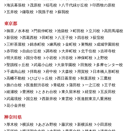
海浜幕張校
茂原校
稲毛校
八千代緑が丘校
印西牧の原校
五井校
鎌取校
我孫子校
蘇我校
東京都
御茶ノ水本校
門前仲町校
池袋校
町田校
立川校
高田馬場校
新宿校
西葛西校
田町校
八王子校
四谷校
荻窪校
三軒茶屋校
錦糸町校
練馬校
金町校
巣鴨校
成城学園前校
赤羽校
自由が丘校
調布校
大井町校
北千住校
吉祥寺校
明大前校
国分寺校
小岩校
渋谷校
神保町校
上野校
聖蹟桜ヶ丘校
武蔵小山校
大泉学園校
田無校
多摩センター校
千歳烏山校
拝島校
府中校
大森校
用賀校
日本橋人形町校
高幡不動校
ひばりヶ丘校
西日暮里校
秋葉原校
三鷹校
旗の台校
医進館渋谷校
青砥校
蒲田校
一之江校
王子校
綾瀬校
豊洲校
ときわ台校
東久留米校
経堂校
五反田校
武蔵境校
国立校
西新井校
東雲校
医進館東京八重洲校
花小金井校
神奈川県
厚木校
横浜校
あざみ野校
藤沢校
新横浜校
小田原校