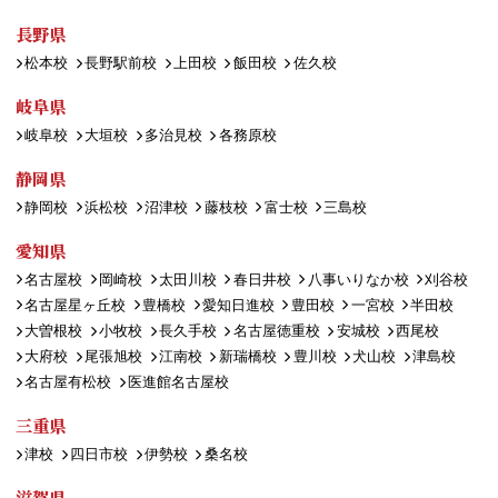
長野県
松本校
長野駅前校
上田校
飯田校
佐久校
岐阜県
岐阜校
大垣校
多治見校
各務原校
静岡県
静岡校
浜松校
沼津校
藤枝校
富士校
三島校
愛知県
名古屋校
岡崎校
太田川校
春日井校
八事いりなか校
刈谷校
名古屋星ヶ丘校
豊橋校
愛知日進校
豊田校
一宮校
半田校
大曽根校
小牧校
長久手校
名古屋徳重校
安城校
西尾校
大府校
尾張旭校
江南校
新瑞橋校
豊川校
犬山校
津島校
名古屋有松校
医進館名古屋校
三重県
津校
四日市校
伊勢校
桑名校
滋賀県