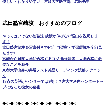
優しい・わかりやすい 宮崎大学医学部 岩﨑先生
武田塾宮崎校 おすすめのブログ
やってはいけない勉強法 成績が伸びない理由を説明しま
す！
武田塾宮崎校を写真付きで紹介 自習室・学習環境を全部見
せます!
宮崎から難関大学に合格するコツ 勉強法等、大学合格に必
要なことを紹介
京都大学出身の共通テスト英語リーディング読解テクニッ
ク
18点の英語がセンターでは8割！？宮大学科内センタートッ
プになった彼女の秘密
◆◇◆◇◆◇◆◇◆◇◆◇◆◇◆◇◆◇◆◇