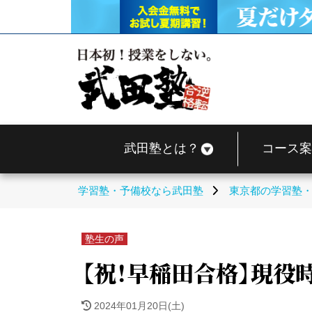
武田塾とは？
コース案
学習塾・予備校なら武田塾
東京都の学習塾
塾生の声
【祝！早稲田合格】現役
2024年01月20日(土)