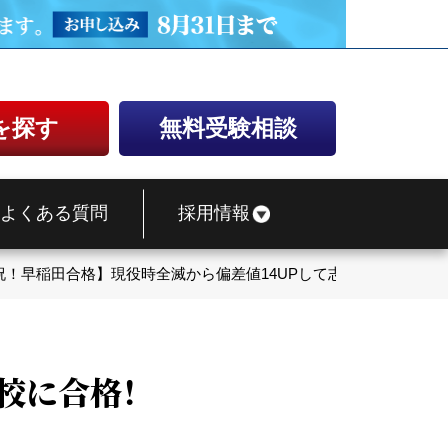
を探す
無料受験相談
よくある質問
採用情報
祝！早稲田合格】現役時全滅から偏差値14UPして志望校に合格！
校に合格！