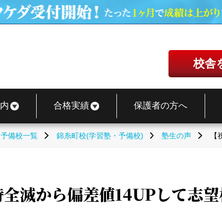
校舎
内
合格実績
保護者の方へ
・予備校一覧
錦糸町校(学習塾・予備校)
塾生の声
【
時全滅から偏差値14UPして志望