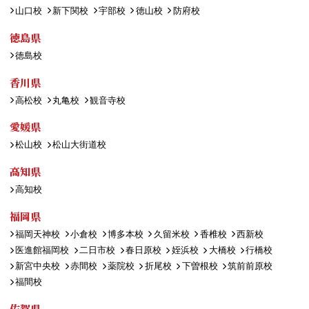
山口校
新下関校
宇部校
徳山校
防府校
徳島県
徳島校
香川県
高松校
丸亀校
観音寺校
愛媛県
松山校
松山大街道校
高知県
高知校
福岡県
福岡天神校
小倉校
博多本校
久留米校
香椎校
西新校
医進館福岡校
二日市校
春日原校
姪浜校
大橋校
行橋校
新宮中央校
赤間校
薬院校
折尾校
下曽根校
筑前前原校
福間校
佐賀県