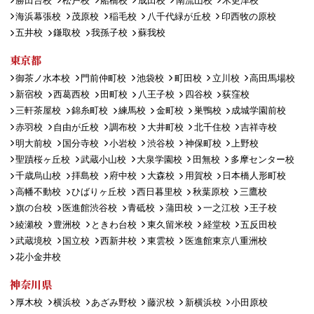
勝田台校
松戸校
船橋校
成田校
南流山校
木更津校
海浜幕張校
茂原校
稲毛校
八千代緑が丘校
印西牧の原校
五井校
鎌取校
我孫子校
蘇我校
東京都
御茶ノ水本校
門前仲町校
池袋校
町田校
立川校
高田馬場校
新宿校
西葛西校
田町校
八王子校
四谷校
荻窪校
三軒茶屋校
錦糸町校
練馬校
金町校
巣鴨校
成城学園前校
赤羽校
自由が丘校
調布校
大井町校
北千住校
吉祥寺校
明大前校
国分寺校
小岩校
渋谷校
神保町校
上野校
聖蹟桜ヶ丘校
武蔵小山校
大泉学園校
田無校
多摩センター校
千歳烏山校
拝島校
府中校
大森校
用賀校
日本橋人形町校
高幡不動校
ひばりヶ丘校
西日暮里校
秋葉原校
三鷹校
旗の台校
医進館渋谷校
青砥校
蒲田校
一之江校
王子校
綾瀬校
豊洲校
ときわ台校
東久留米校
経堂校
五反田校
武蔵境校
国立校
西新井校
東雲校
医進館東京八重洲校
花小金井校
神奈川県
厚木校
横浜校
あざみ野校
藤沢校
新横浜校
小田原校