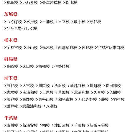
福島校
いわき校
会津若松校
郡山校
茨城県
つくば校
水戸校
土浦校
日立校
取手校
守谷校
ひたち野うしく校
栃木県
宇都宮校
小山校
栃木校
西那須野校
佐野校
宇都宮駅東口校
群馬県
高崎校
太田校
前橋校
伊勢崎校
埼玉県
熊谷校
大宮校
川口校
所沢校
新越谷校
川越校
春日部校
志木校
南浦和校
上尾校
草加校
北浦和校
久喜校
入間校
深谷校
飯能校
東松山校
和光市校
ふじみ野校
蕨校
羽生校
坂戸校
武蔵浦和校
八潮校
千葉県
市川校
新浦安校
柏校
津田沼校
千葉校
新鎌ヶ谷校