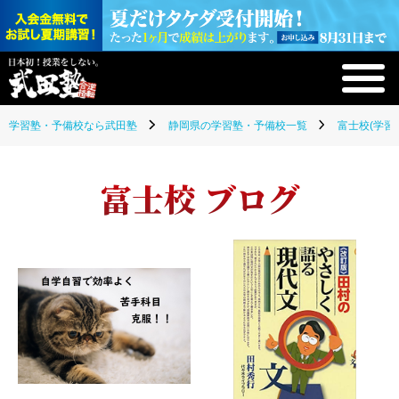
学習塾・予備校なら武田塾
静岡県の学習塾・予備校一覧
富士校(学習
富士校 ブログ