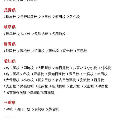
長野県
松本校
長野駅前校
上田校
飯田校
佐久校
岐阜県
岐阜校
大垣校
多治見校
各務原校
静岡県
静岡校
浜松校
沼津校
藤枝校
富士校
三島校
愛知県
名古屋校
岡崎校
太田川校
春日井校
八事いりなか校
刈谷校
名古屋星ヶ丘校
豊橋校
愛知日進校
豊田校
一宮校
半田校
大曽根校
小牧校
長久手校
名古屋徳重校
安城校
西尾校
大府校
尾張旭校
江南校
新瑞橋校
豊川校
犬山校
津島校
名古屋有松校
医進館名古屋校
三重県
津校
四日市校
伊勢校
桑名校