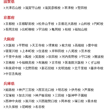
滋賀県
大津石山校
滋賀守山校
滋賀彦根校
草津校
堅田校
京都府
京都校
京都駅前校
松井山手校
京都北大路校
山科校
円町校
長岡京校
出町柳校
宇治校
亀岡校
桂校
福知山校
大阪府
大阪校
平野校
天王寺校
堺東校
枚方校
高槻校
豊中校
寝屋川校
上本町校
住道校
岸和田校
八尾校
茨木校
千里中央校
鳳校
箕面校
吹田校
河内長野校
守口校
難波校
京橋校
今福鶴見校
布施校
古市校
医進館大阪校
くずは校
和泉府中校
北野田校
新石切校
光明池校
北千里校
藤井寺校
中百舌鳥校
兵庫県
姫路校
神戸三宮校
西宮北口校
明石校
伊丹校
芦屋校
宝塚校
加古川校
神戸板宿校
三田校
阪神甲子園校
西神中央校
湊川校
川西能勢口校
岡本校
塚口校
垂水校
大久保校
尼崎校
名谷校