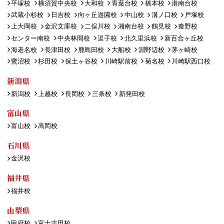
平塚校
横須賀中央校
大和校
青葉台校
橋本校
港南台校
武蔵小杉校
日吉校
向ヶ丘遊園校
中山校
溝ノ口校
戸塚校
上大岡校
金沢文庫校
二俣川校
湘南台校
鶴見校
秦野校
センター南校
中央林間校
逗子校
北久里浜校
新百合ヶ丘校
海老名校
長津田校
鹿島田校
大船校
淵野辺校
茅ヶ崎校
鷺沼校
杉田校
保土ヶ谷校
川崎駅前校
菊名校
川崎駅西口校
新潟県
新潟校
上越校
長岡校
三条校
新発田校
富山県
富山校
高岡校
石川県
金沢校
福井県
福井校
山梨県
甲府校
富士吉田校