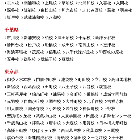
志木校
南浦和校
上尾校
草加校
北浦和校
久喜校
入間校
深谷校
飯能校
東松山校
和光市校
ふじみ野校
蕨校
羽生校
坂戸校
武蔵浦和校
八潮校
千葉県
市川校
新浦安校
柏校
津田沼校
千葉校
新鎌ヶ谷校
勝田台校
松戸校
船橋校
成田校
南流山校
木更津校
海浜幕張校
茂原校
稲毛校
八千代緑が丘校
印西牧の原校
五井校
鎌取校
我孫子校
蘇我校
東京都
御茶ノ水本校
門前仲町校
池袋校
町田校
立川校
高田馬場校
新宿校
西葛西校
田町校
八王子校
四谷校
荻窪校
三軒茶屋校
錦糸町校
練馬校
金町校
巣鴨校
成城学園前校
赤羽校
自由が丘校
調布校
大井町校
北千住校
吉祥寺校
明大前校
国分寺校
小岩校
渋谷校
神保町校
上野校
聖蹟桜ヶ丘校
武蔵小山校
大泉学園校
田無校
多摩センター校
千歳烏山校
拝島校
府中校
大森校
用賀校
日本橋人形町校
高幡不動校
ひばりヶ丘校
西日暮里校
秋葉原校
三鷹校
旗の台校
医進館渋谷校
青砥校
蒲田校
一之江校
王子校