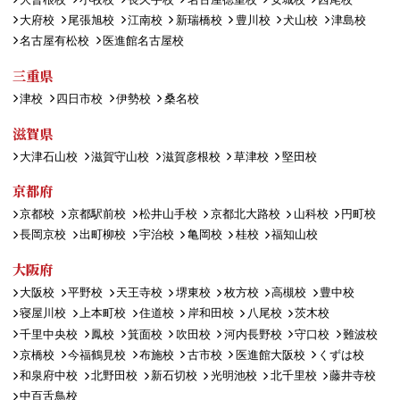
大府校
尾張旭校
江南校
新瑞橋校
豊川校
犬山校
津島校
名古屋有松校
医進館名古屋校
三重県
津校
四日市校
伊勢校
桑名校
滋賀県
大津石山校
滋賀守山校
滋賀彦根校
草津校
堅田校
京都府
京都校
京都駅前校
松井山手校
京都北大路校
山科校
円町校
長岡京校
出町柳校
宇治校
亀岡校
桂校
福知山校
大阪府
大阪校
平野校
天王寺校
堺東校
枚方校
高槻校
豊中校
寝屋川校
上本町校
住道校
岸和田校
八尾校
茨木校
千里中央校
鳳校
箕面校
吹田校
河内長野校
守口校
難波校
京橋校
今福鶴見校
布施校
古市校
医進館大阪校
くずは校
和泉府中校
北野田校
新石切校
光明池校
北千里校
藤井寺校
中百舌鳥校