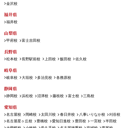
金沢校
福井県
福井校
山梨県
甲府校
富士吉田校
長野県
松本校
長野駅前校
上田校
飯田校
佐久校
岐阜県
岐阜校
大垣校
多治見校
各務原校
静岡県
静岡校
浜松校
沼津校
藤枝校
富士校
三島校
愛知県
名古屋校
岡崎校
太田川校
春日井校
八事いりなか校
刈谷校
名古屋星ヶ丘校
豊橋校
愛知日進校
豊田校
一宮校
半田校
大曽根校
小牧校
長久手校
名古屋徳重校
安城校
西尾校