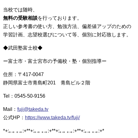
当校では随時、
無料の受験相談
を行っております。
正しい参考書の使い方、勉強方法、偏差値アップのための
学習計画、志望校選びについて等、個別に対応致します。
◆武田塾富士校◆
ー富士市・富士宮市の予備校・塾・個別指導ー
住所：〒417-0047
静岡県富士市青島町201 青島ビル２階
Tel：0545-50-9156
Mail：
fuji@takeda.tv
公式HP：
https://www.takeda.tv/fuji/
*+:｡.｡ ｡.｡:+**+:｡.｡ ｡.｡:+**+:｡.｡ ｡.｡:+**+:｡.｡ ｡.｡:+*