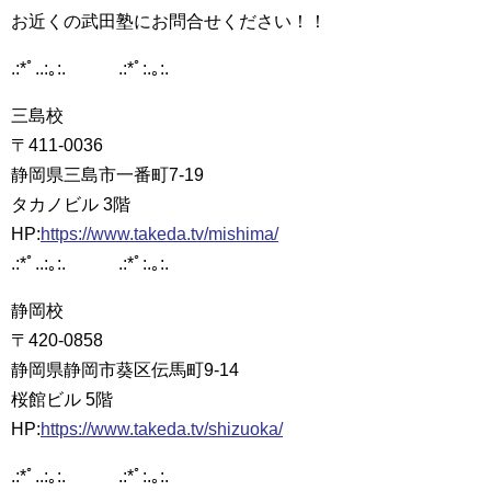
お近くの武田塾にお問合せください！！
.:*ﾟ..:｡:. .:*ﾟ:.｡:.
三島校
〒411-0036
静岡県三島市一番町7-19
タカノビル 3階
HP:
https://www.takeda.tv/mishima/
.:*ﾟ..:｡:. .:*ﾟ:.｡:.
静岡校
〒420-0858
静岡県静岡市葵区伝馬町9-14
桜館ビル 5階
HP:
https://www.takeda.tv/shizuoka/
.:*ﾟ..:｡:. .:*ﾟ:.｡:.