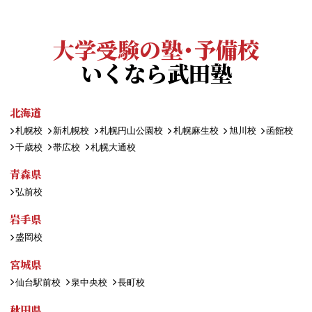
大学受験の塾・予備校
いくなら武田塾
北海道
札幌校
新札幌校
札幌円山公園校
札幌麻生校
旭川校
函館校
千歳校
帯広校
札幌大通校
青森県
弘前校
岩手県
盛岡校
宮城県
仙台駅前校
泉中央校
長町校
秋田県