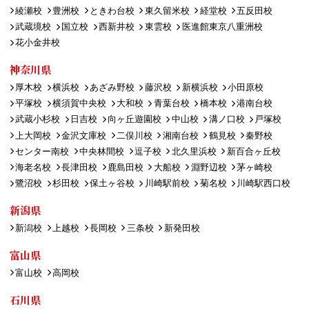
綾瀬校
豊洲校
ときわ台校
東久留米校
経堂校
五反田校
武蔵境校
国立校
西新井校
東雲校
医進館東京八重洲校
花小金井校
神奈川県
厚木校
横浜校
あざみ野校
藤沢校
新横浜校
小田原校
平塚校
横須賀中央校
大和校
青葉台校
橋本校
港南台校
武蔵小杉校
日吉校
向ヶ丘遊園校
中山校
溝ノ口校
戸塚校
上大岡校
金沢文庫校
二俣川校
湘南台校
鶴見校
秦野校
センター南校
中央林間校
逗子校
北久里浜校
新百合ヶ丘校
海老名校
長津田校
鹿島田校
大船校
淵野辺校
茅ヶ崎校
鷺沼校
杉田校
保土ヶ谷校
川崎駅前校
菊名校
川崎駅西口校
新潟県
新潟校
上越校
長岡校
三条校
新発田校
富山県
富山校
高岡校
石川県