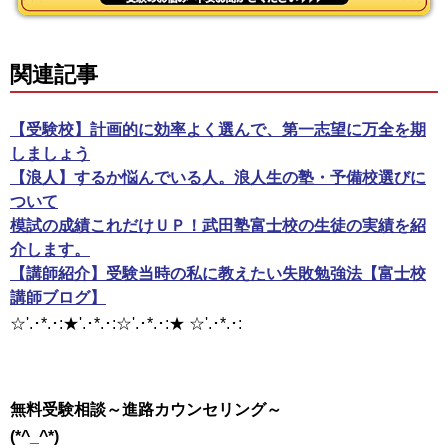
関連記事
【受験校】計画的に効率よく選んで、第一志望に万全を期
しましょう
【浪人】するか悩んでいる人。浪人生の塾・予備校選びに
ついて
模試の成績これだけＵＰ！武田塾富士校の生徒の実績を紹
介します。
【講師紹介】受験当時の私に教えたい失敗勉強法【富士校
講師ブログ】
☆'.･*.･:★'.･*.･:☆'.･*.･:★ ☆'.･*.･:
無料受験相談～進路カウンセリング～
(*^_^*)