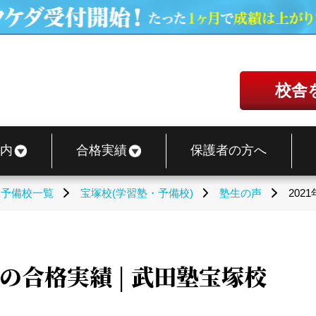
校舎
内
合格実績
保護者の方へ
・予備校一覧
宝塚校(学習塾・予備校)
塾生の声
202
の合格実績 | 武田塾宝塚校