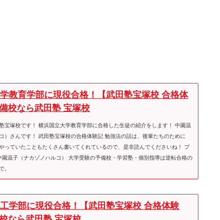
学教育学部に現役合格！【武田塾宝塚校 合格体
 予備校なら武田塾 宝塚校
塾宝塚校です！ 横浜国立大学教育学部に合格した生徒の紹介をします！ 中園温
コ）さんです！ 武田塾宝塚校の合格体験記 勉強法の話は、後輩たちのために
やっていたこともたくさん書いてくれているので、是非読んでくださいね！ プ
 中園温子（ナカゾノハルコ） 大学受験の予備校・学習塾・個別指導は逆転合格の
で。
工学部に現役合格！【武田塾宝塚校 合格体験
予備校なら武田塾 宝塚校