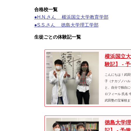
合格校一覧
●H.N.さん 横浜国立大学教育学部
●S.S.さん 徳島大学理工学部
生徒ごとの体験記一覧
横浜国立大
験記】 -
こんにちは！武田
子（ナカゾノハル
と、自分で独自に
ロフィール 氏名
武田塾の宝塚校ま
徳島大学理
記】 - 