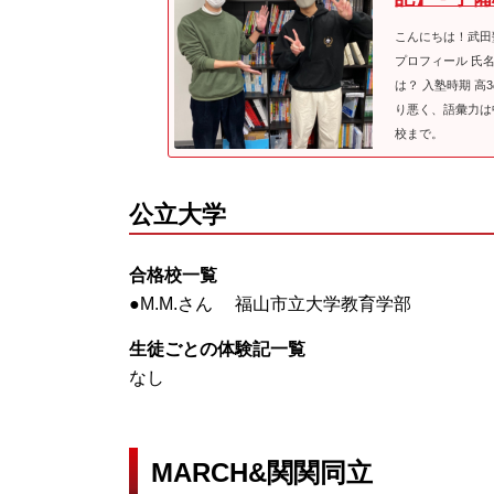
こんにちは！武田
プロフィール 氏名
は？ 入塾時期 
り悪く、語彙力は
校まで。
公立大学
合格校一覧
●M.M.さん 福山市立大学教育学部
生徒ごとの体験記一覧
なし
MARCH&関関同立