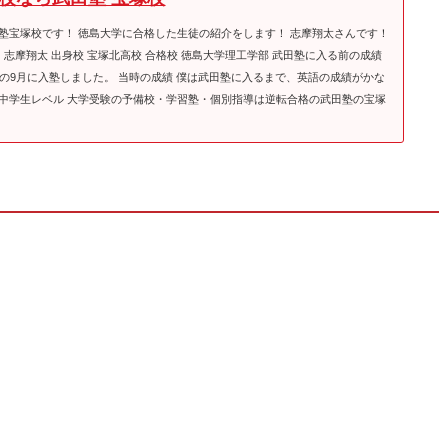
塾宝塚校です！ 徳島大学に合格した生徒の紹介をします！ 志摩翔太さんです！
 志摩翔太 出身校 宝塚北高校 合格校 徳島大学理工学部 武田塾に入る前の成績
高3の9月に入塾しました。 当時の成績 僕は武田塾に入るまで、英語の成績がかな
中学生レベル 大学受験の予備校・学習塾・個別指導は逆転合格の武田塾の宝塚