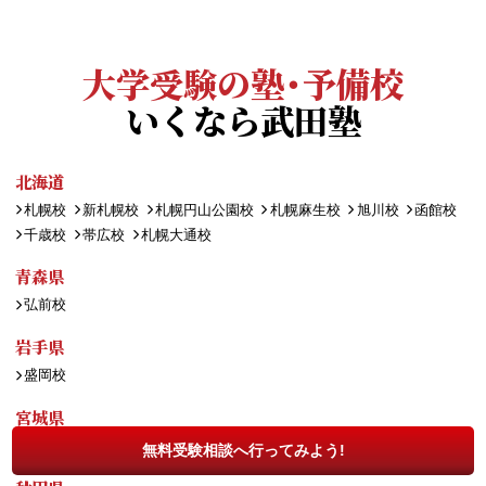
大学受験の塾・予備校
いくなら武田塾
北海道
札幌校
新札幌校
札幌円山公園校
札幌麻生校
旭川校
函館校
千歳校
帯広校
札幌大通校
青森県
弘前校
岩手県
盛岡校
宮城県
仙台駅前校
泉中央校
長町校
無料受験相談へ行ってみよう!