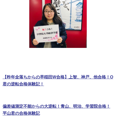
【昨年全落ちからの早稲田W合格】上智、神戸、他合格！O
君の逆転合格体験記！
偏差値測定不能からの大逆転！青山、明治、学習院合格！
平山君の合格体験記