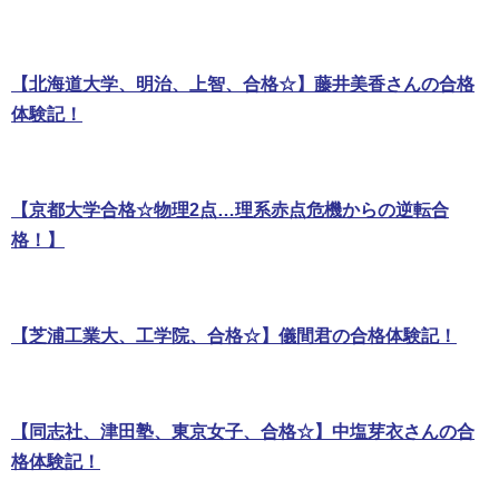
【北海道大学、明治、上智、合格☆】藤井美香さんの合格
体験記！
【京都大学合格☆物理2点…理系赤点危機からの逆転合
格！】
【芝浦工業大、工学院、合格☆】儀間君の合格体験記！
【同志社、津田塾、東京女子、合格☆】中塩芽衣さんの合
格体験記！