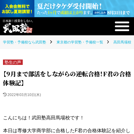
学習塾・予備校なら武田塾
東京都の学習塾・予備校一覧
高田馬場校(
塾生の声
【9月まで部活をしながらの逆転合格！F君の合格
体験記】
2022年03月10日(木)
こんにちは！武田塾高田馬場校です！
本日は専修大学商学部に合格したF君の合格体験記を紹介し