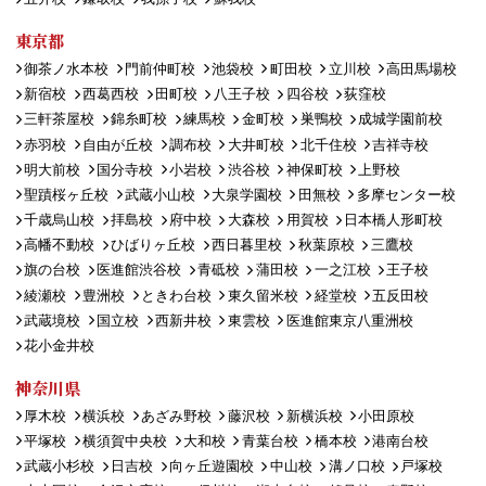
東京都
御茶ノ水本校
門前仲町校
池袋校
町田校
立川校
高田馬場校
新宿校
西葛西校
田町校
八王子校
四谷校
荻窪校
三軒茶屋校
錦糸町校
練馬校
金町校
巣鴨校
成城学園前校
赤羽校
自由が丘校
調布校
大井町校
北千住校
吉祥寺校
明大前校
国分寺校
小岩校
渋谷校
神保町校
上野校
聖蹟桜ヶ丘校
武蔵小山校
大泉学園校
田無校
多摩センター校
千歳烏山校
拝島校
府中校
大森校
用賀校
日本橋人形町校
高幡不動校
ひばりヶ丘校
西日暮里校
秋葉原校
三鷹校
旗の台校
医進館渋谷校
青砥校
蒲田校
一之江校
王子校
綾瀬校
豊洲校
ときわ台校
東久留米校
経堂校
五反田校
武蔵境校
国立校
西新井校
東雲校
医進館東京八重洲校
花小金井校
神奈川県
厚木校
横浜校
あざみ野校
藤沢校
新横浜校
小田原校
平塚校
横須賀中央校
大和校
青葉台校
橋本校
港南台校
武蔵小杉校
日吉校
向ヶ丘遊園校
中山校
溝ノ口校
戸塚校