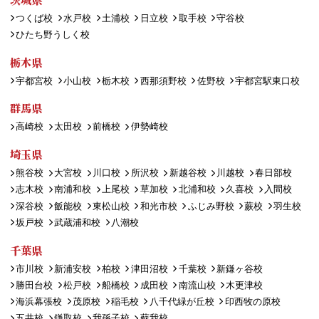
つくば校
水戸校
土浦校
日立校
取手校
守谷校
ひたち野うしく校
栃木県
宇都宮校
小山校
栃木校
西那須野校
佐野校
宇都宮駅東口校
群馬県
高崎校
太田校
前橋校
伊勢崎校
埼玉県
熊谷校
大宮校
川口校
所沢校
新越谷校
川越校
春日部校
志木校
南浦和校
上尾校
草加校
北浦和校
久喜校
入間校
深谷校
飯能校
東松山校
和光市校
ふじみ野校
蕨校
羽生校
坂戸校
武蔵浦和校
八潮校
千葉県
市川校
新浦安校
柏校
津田沼校
千葉校
新鎌ヶ谷校
勝田台校
松戸校
船橋校
成田校
南流山校
木更津校
海浜幕張校
茂原校
稲毛校
八千代緑が丘校
印西牧の原校
五井校
鎌取校
我孫子校
蘇我校