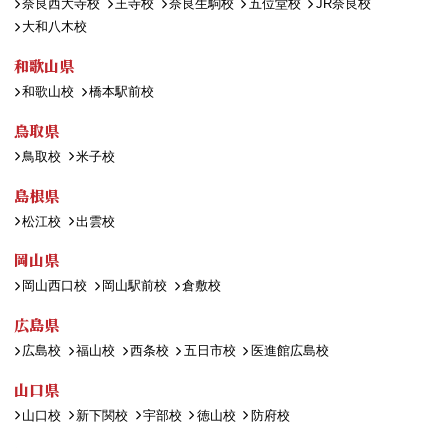
奈良西大寺校
王寺校
奈良生駒校
五位堂校
JR奈良校
大和八木校
和歌山県
和歌山校
橋本駅前校
鳥取県
鳥取校
米子校
島根県
松江校
出雲校
岡山県
岡山西口校
岡山駅前校
倉敷校
広島県
広島校
福山校
西条校
五日市校
医進館広島校
山口県
山口校
新下関校
宇部校
徳山校
防府校