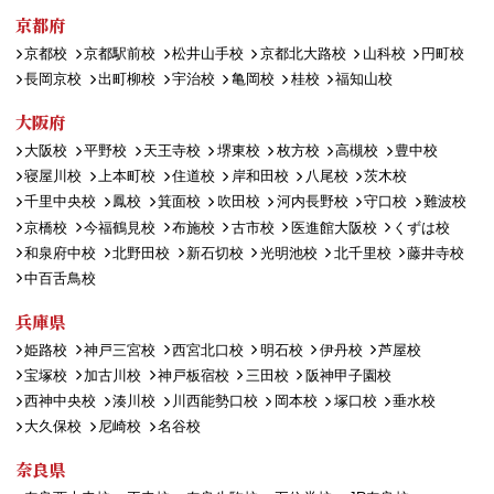
京都府
京都校
京都駅前校
松井山手校
京都北大路校
山科校
円町校
長岡京校
出町柳校
宇治校
亀岡校
桂校
福知山校
大阪府
大阪校
平野校
天王寺校
堺東校
枚方校
高槻校
豊中校
寝屋川校
上本町校
住道校
岸和田校
八尾校
茨木校
千里中央校
鳳校
箕面校
吹田校
河内長野校
守口校
難波校
京橋校
今福鶴見校
布施校
古市校
医進館大阪校
くずは校
和泉府中校
北野田校
新石切校
光明池校
北千里校
藤井寺校
中百舌鳥校
兵庫県
姫路校
神戸三宮校
西宮北口校
明石校
伊丹校
芦屋校
宝塚校
加古川校
神戸板宿校
三田校
阪神甲子園校
西神中央校
湊川校
川西能勢口校
岡本校
塚口校
垂水校
大久保校
尼崎校
名谷校
奈良県