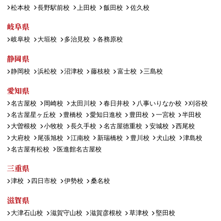
松本校
長野駅前校
上田校
飯田校
佐久校
岐阜県
岐阜校
大垣校
多治見校
各務原校
静岡県
静岡校
浜松校
沼津校
藤枝校
富士校
三島校
愛知県
名古屋校
岡崎校
太田川校
春日井校
八事いりなか校
刈谷校
名古屋星ヶ丘校
豊橋校
愛知日進校
豊田校
一宮校
半田校
大曽根校
小牧校
長久手校
名古屋徳重校
安城校
西尾校
大府校
尾張旭校
江南校
新瑞橋校
豊川校
犬山校
津島校
名古屋有松校
医進館名古屋校
三重県
津校
四日市校
伊勢校
桑名校
滋賀県
大津石山校
滋賀守山校
滋賀彦根校
草津校
堅田校