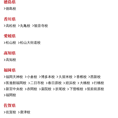
徳島県
徳島校
香川県
高松校
丸亀校
観音寺校
愛媛県
松山校
松山大街道校
高知県
高知校
福岡県
福岡天神校
小倉校
博多本校
久留米校
香椎校
西新校
医進館福岡校
二日市校
春日原校
姪浜校
大橋校
行橋校
新宮中央校
赤間校
薬院校
折尾校
下曽根校
筑前前原校
福間校
佐賀県
佐賀校
唐津校