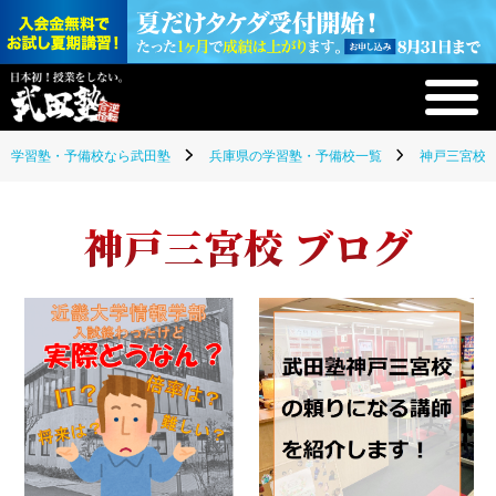
学習塾・予備校なら武田塾
兵庫県の学習塾・予備校一覧
神戸三宮校(
神戸三宮校 ブログ