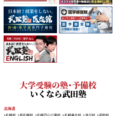
大学受験の塾・予備校
いくなら武田塾
北海道
札幌校
新札幌校
札幌円山公園校
札幌麻生校
旭川校
函館校