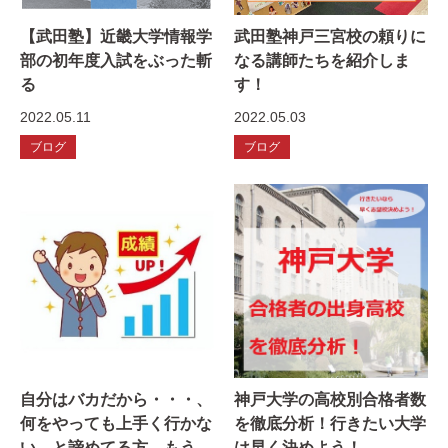
【武田塾】近畿大学情報学
武田塾神戸三宮校の頼りに
部の初年度入試をぶった斬
なる講師たちを紹介しま
る
す！
2022.05.11
2022.05.03
ブログ
ブログ
自分はバカだから・・・、
神戸大学の高校別合格者数
何をやっても上手く行かな
を徹底分析！行きたい大学
い、と諦めてる方、もう少
は早く決めよう！