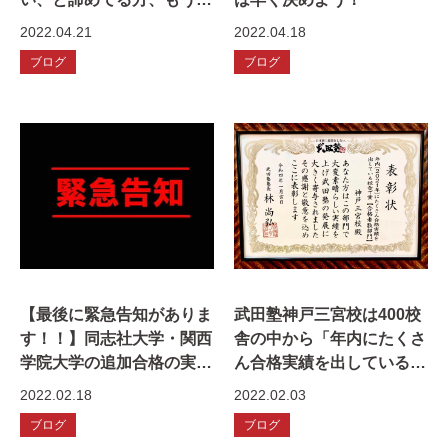
し頑張ってみませんか？
2022.04.21
2022.04.18
ブログ
ブログ
【最後に緊急告知がありま
武田塾神戸三宮校は400校
す！！】同志社大学・関西
舎の中から「年内にたくさ
学院大学の追加合格の実情
ん合格実績を出しているで
って？追加合格の確率は？
賞」を2021年度頂きまし
2022.02.18
2022.02.03
（2020年度関西大学追加
た！
ブログ
ブログ
合格情報も！）