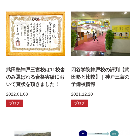
武田塾神戸三宮校は11校舎
四谷学院神戸校の評判【武
のみ選ばれる合格実績にお
田塾と比較】｜神戸三宮の
いて賞状を頂きました！
予備校情報
2022.01.08
2021.12.20
ブログ
ブログ