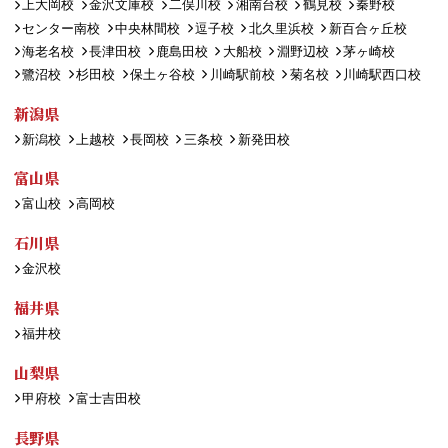
上大岡校
金沢文庫校
二俣川校
湘南台校
鶴見校
秦野校
センター南校
中央林間校
逗子校
北久里浜校
新百合ヶ丘校
海老名校
長津田校
鹿島田校
大船校
淵野辺校
茅ヶ崎校
鷺沼校
杉田校
保土ヶ谷校
川崎駅前校
菊名校
川崎駅西口校
新潟県
新潟校
上越校
長岡校
三条校
新発田校
富山県
富山校
高岡校
石川県
金沢校
福井県
福井校
山梨県
甲府校
富士吉田校
長野県