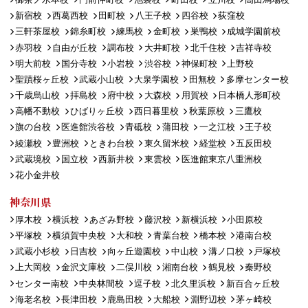
新宿校
西葛西校
田町校
八王子校
四谷校
荻窪校
三軒茶屋校
錦糸町校
練馬校
金町校
巣鴨校
成城学園前校
赤羽校
自由が丘校
調布校
大井町校
北千住校
吉祥寺校
明大前校
国分寺校
小岩校
渋谷校
神保町校
上野校
聖蹟桜ヶ丘校
武蔵小山校
大泉学園校
田無校
多摩センター校
千歳烏山校
拝島校
府中校
大森校
用賀校
日本橋人形町校
高幡不動校
ひばりヶ丘校
西日暮里校
秋葉原校
三鷹校
旗の台校
医進館渋谷校
青砥校
蒲田校
一之江校
王子校
綾瀬校
豊洲校
ときわ台校
東久留米校
経堂校
五反田校
武蔵境校
国立校
西新井校
東雲校
医進館東京八重洲校
花小金井校
神奈川県
厚木校
横浜校
あざみ野校
藤沢校
新横浜校
小田原校
平塚校
横須賀中央校
大和校
青葉台校
橋本校
港南台校
武蔵小杉校
日吉校
向ヶ丘遊園校
中山校
溝ノ口校
戸塚校
上大岡校
金沢文庫校
二俣川校
湘南台校
鶴見校
秦野校
センター南校
中央林間校
逗子校
北久里浜校
新百合ヶ丘校
海老名校
長津田校
鹿島田校
大船校
淵野辺校
茅ヶ崎校