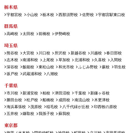
栃木県
宇都宮校
小山校
栃木校
西那須野校
佐野校
宇都宮駅東口校
群馬県
高崎校
太田校
前橋校
伊勢崎校
埼玉県
熊谷校
大宮校
川口校
所沢校
新越谷校
川越校
春日部校
志木校
南浦和校
上尾校
草加校
北浦和校
久喜校
入間校
深谷校
飯能校
東松山校
和光市校
ふじみ野校
蕨校
羽生校
坂戸校
武蔵浦和校
八潮校
千葉県
市川校
新浦安校
柏校
津田沼校
千葉校
新鎌ヶ谷校
勝田台校
松戸校
船橋校
成田校
南流山校
木更津校
海浜幕張校
茂原校
稲毛校
八千代緑が丘校
印西牧の原校
五井校
鎌取校
我孫子校
蘇我校
東京都
御茶ノ水本校
門前仲町校
池袋校
町田校
立川校
高田馬場校