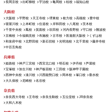
長岡京校
出町柳校
宇治校
亀岡校
桂校
福知山校
大阪府
大阪校
平野校
天王寺校
堺東校
枚方校
高槻校
豊中校
寝屋川校
上本町校
住道校
岸和田校
八尾校
茨木校
千里中央校
鳳校
箕面校
吹田校
河内長野校
守口校
難波校
京橋校
今福鶴見校
布施校
古市校
医進館大阪校
くずは校
和泉府中校
北野田校
新石切校
光明池校
北千里校
藤井寺校
中百舌鳥校
兵庫県
姫路校
神戸三宮校
西宮北口校
明石校
伊丹校
芦屋校
宝塚校
加古川校
神戸板宿校
三田校
阪神甲子園校
西神中央校
湊川校
川西能勢口校
岡本校
塚口校
垂水校
大久保校
尼崎校
名谷校
奈良県
奈良西大寺校
王寺校
奈良生駒校
五位堂校
JR奈良校
大和八木校