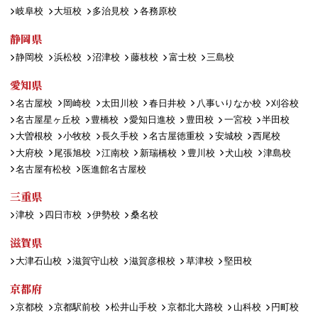
岐阜校
大垣校
多治見校
各務原校
静岡県
静岡校
浜松校
沼津校
藤枝校
富士校
三島校
愛知県
名古屋校
岡崎校
太田川校
春日井校
八事いりなか校
刈谷校
名古屋星ヶ丘校
豊橋校
愛知日進校
豊田校
一宮校
半田校
大曽根校
小牧校
長久手校
名古屋徳重校
安城校
西尾校
大府校
尾張旭校
江南校
新瑞橋校
豊川校
犬山校
津島校
名古屋有松校
医進館名古屋校
三重県
津校
四日市校
伊勢校
桑名校
滋賀県
大津石山校
滋賀守山校
滋賀彦根校
草津校
堅田校
京都府
京都校
京都駅前校
松井山手校
京都北大路校
山科校
円町校