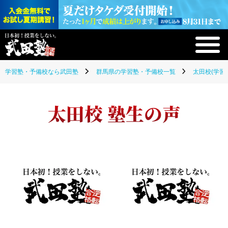
学習塾・予備校なら武田塾
群馬県の学習塾・予備校一覧
太田校(学習
太田校 塾生の声