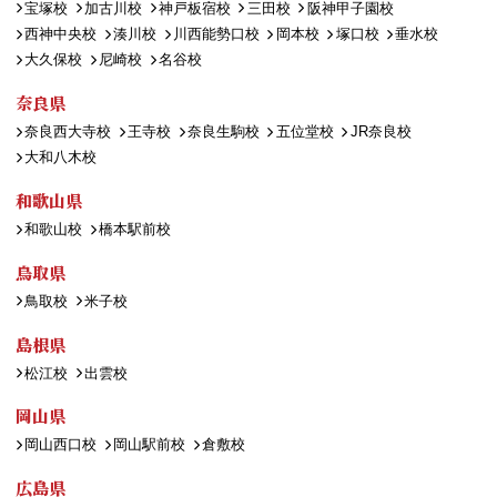
宝塚校
加古川校
神戸板宿校
三田校
阪神甲子園校
西神中央校
湊川校
川西能勢口校
岡本校
塚口校
垂水校
大久保校
尼崎校
名谷校
奈良県
奈良西大寺校
王寺校
奈良生駒校
五位堂校
JR奈良校
大和八木校
和歌山県
和歌山校
橋本駅前校
鳥取県
鳥取校
米子校
島根県
松江校
出雲校
岡山県
岡山西口校
岡山駅前校
倉敷校
広島県