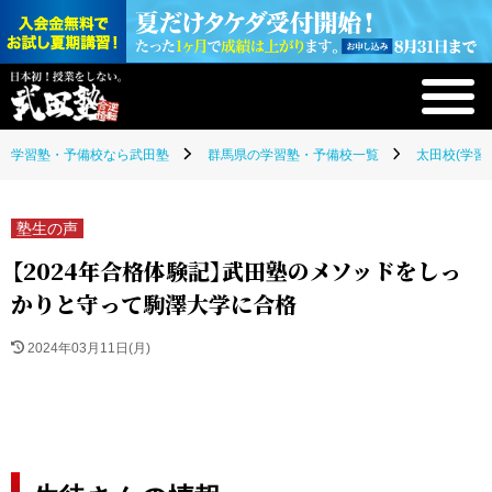
学習塾・予備校なら武田塾
群馬県の学習塾・予備校一覧
太田校(学習
塾生の声
【2024年合格体験記】武田塾のメソッドをしっ
かりと守って駒澤大学に合格
2024年03月11日(月)