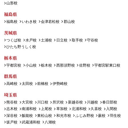
山形校
福島県
福島校
いわき校
会津若松校
郡山校
茨城県
つくば校
水戸校
土浦校
日立校
取手校
守谷校
ひたち野うしく校
栃木県
宇都宮校
小山校
栃木校
西那須野校
佐野校
宇都宮駅東口校
群馬県
高崎校
太田校
前橋校
伊勢崎校
埼玉県
熊谷校
大宮校
川口校
所沢校
新越谷校
川越校
春日部校
志木校
南浦和校
上尾校
草加校
北浦和校
久喜校
入間校
深谷校
飯能校
東松山校
和光市校
ふじみ野校
蕨校
羽生校
坂戸校
武蔵浦和校
八潮校