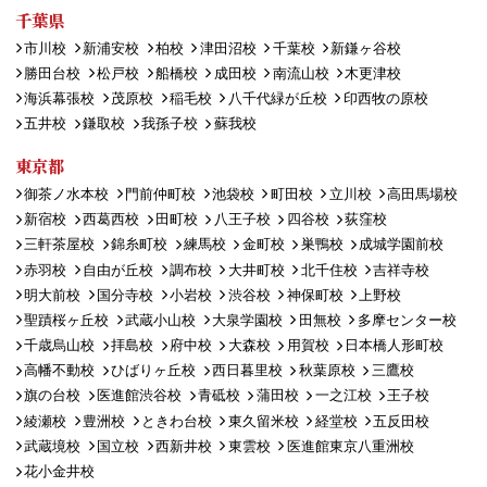
千葉県
市川校
新浦安校
柏校
津田沼校
千葉校
新鎌ヶ谷校
勝田台校
松戸校
船橋校
成田校
南流山校
木更津校
海浜幕張校
茂原校
稲毛校
八千代緑が丘校
印西牧の原校
五井校
鎌取校
我孫子校
蘇我校
東京都
御茶ノ水本校
門前仲町校
池袋校
町田校
立川校
高田馬場校
新宿校
西葛西校
田町校
八王子校
四谷校
荻窪校
三軒茶屋校
錦糸町校
練馬校
金町校
巣鴨校
成城学園前校
赤羽校
自由が丘校
調布校
大井町校
北千住校
吉祥寺校
明大前校
国分寺校
小岩校
渋谷校
神保町校
上野校
聖蹟桜ヶ丘校
武蔵小山校
大泉学園校
田無校
多摩センター校
千歳烏山校
拝島校
府中校
大森校
用賀校
日本橋人形町校
高幡不動校
ひばりヶ丘校
西日暮里校
秋葉原校
三鷹校
旗の台校
医進館渋谷校
青砥校
蒲田校
一之江校
王子校
綾瀬校
豊洲校
ときわ台校
東久留米校
経堂校
五反田校
武蔵境校
国立校
西新井校
東雲校
医進館東京八重洲校
花小金井校