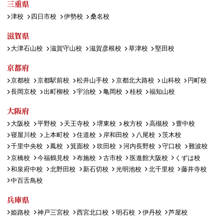
三重県
津校
四日市校
伊勢校
桑名校
滋賀県
大津石山校
滋賀守山校
滋賀彦根校
草津校
堅田校
京都府
京都校
京都駅前校
松井山手校
京都北大路校
山科校
円町校
長岡京校
出町柳校
宇治校
亀岡校
桂校
福知山校
大阪府
大阪校
平野校
天王寺校
堺東校
枚方校
高槻校
豊中校
寝屋川校
上本町校
住道校
岸和田校
八尾校
茨木校
千里中央校
鳳校
箕面校
吹田校
河内長野校
守口校
難波校
京橋校
今福鶴見校
布施校
古市校
医進館大阪校
くずは校
和泉府中校
北野田校
新石切校
光明池校
北千里校
藤井寺校
中百舌鳥校
兵庫県
姫路校
神戸三宮校
西宮北口校
明石校
伊丹校
芦屋校