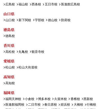
広島校
福山校
西条校
五日市校
医進館広島校
山口県
山口校
新下関校
宇部校
徳山校
防府校
徳島県
徳島校
香川県
高松校
丸亀校
観音寺校
愛媛県
松山校
松山大街道校
高知県
高知校
福岡県
福岡天神校
小倉校
博多本校
久留米校
香椎校
西新校
医進館福岡校
二日市校
春日原校
姪浜校
大橋校
行橋校