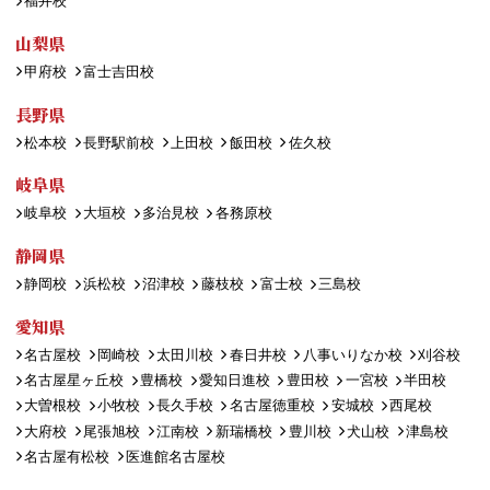
福井校
山梨県
甲府校
富士吉田校
長野県
松本校
長野駅前校
上田校
飯田校
佐久校
岐阜県
岐阜校
大垣校
多治見校
各務原校
静岡県
静岡校
浜松校
沼津校
藤枝校
富士校
三島校
愛知県
名古屋校
岡崎校
太田川校
春日井校
八事いりなか校
刈谷校
名古屋星ヶ丘校
豊橋校
愛知日進校
豊田校
一宮校
半田校
大曽根校
小牧校
長久手校
名古屋徳重校
安城校
西尾校
大府校
尾張旭校
江南校
新瑞橋校
豊川校
犬山校
津島校
名古屋有松校
医進館名古屋校