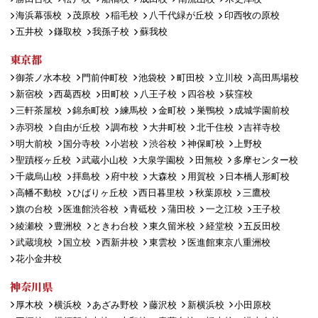
海浜幕張校
茂原校
稲毛校
八千代緑が丘校
印西牧の原校
五井校
鎌取校
我孫子校
蘇我校
東京都
御茶ノ水本校
門前仲町校
池袋校
町田校
立川校
高田馬場校
新宿校
西葛西校
田町校
八王子校
四谷校
荻窪校
三軒茶屋校
錦糸町校
練馬校
金町校
巣鴨校
成城学園前校
赤羽校
自由が丘校
調布校
大井町校
北千住校
吉祥寺校
明大前校
国分寺校
小岩校
渋谷校
神保町校
上野校
聖蹟桜ヶ丘校
武蔵小山校
大泉学園校
田無校
多摩センター校
千歳烏山校
拝島校
府中校
大森校
用賀校
日本橋人形町校
高幡不動校
ひばりヶ丘校
西日暮里校
秋葉原校
三鷹校
旗の台校
医進館渋谷校
青砥校
蒲田校
一之江校
王子校
綾瀬校
豊洲校
ときわ台校
東久留米校
経堂校
五反田校
武蔵境校
国立校
西新井校
東雲校
医進館東京八重洲校
花小金井校
神奈川県
厚木校
横浜校
あざみ野校
藤沢校
新横浜校
小田原校