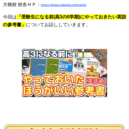
大橋校 校舎ＨＰ：
https://www.takeda.tv/ohashi/
今回は
「受験生になる前(高3の0学期)にやっておきたい英語
の参考書」
についてお話ししていきます。