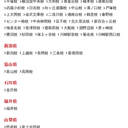
平塚校
横須賀中央校
大和校
青葉台校
橋本校
港南台校
武蔵小杉校
日吉校
向ヶ丘遊園校
中山校
溝ノ口校
戸塚校
上大岡校
金沢文庫校
二俣川校
湘南台校
鶴見校
秦野校
センター南校
中央林間校
逗子校
北久里浜校
新百合ヶ丘校
海老名校
長津田校
鹿島田校
大船校
淵野辺校
茅ヶ崎校
鷺沼校
杉田校
保土ヶ谷校
川崎駅前校
菊名校
川崎駅西口校
新潟県
新潟校
上越校
長岡校
三条校
新発田校
富山県
富山校
高岡校
石川県
金沢校
福井県
福井校
山梨県
甲府校
富士吉田校