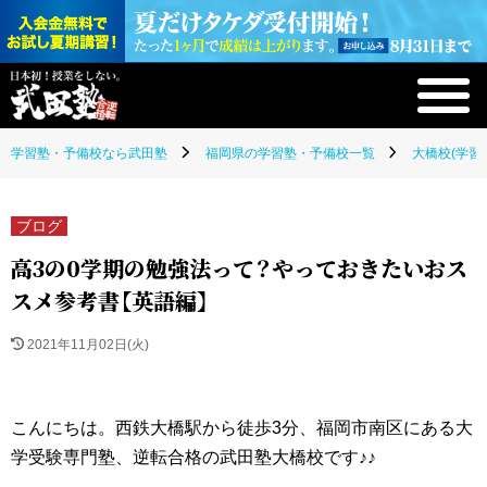
学習塾・予備校なら武田塾
福岡県の学習塾・予備校一覧
大橋校(学習
ブログ
高3の0学期の勉強法って？やっておきたいおス
スメ参考書【英語編】
2021年11月02日(火)
こんにちは。西鉄大橋駅から徒歩3分、福岡市南区にある大
学受験専門塾、逆転合格の武田塾大橋校です♪♪