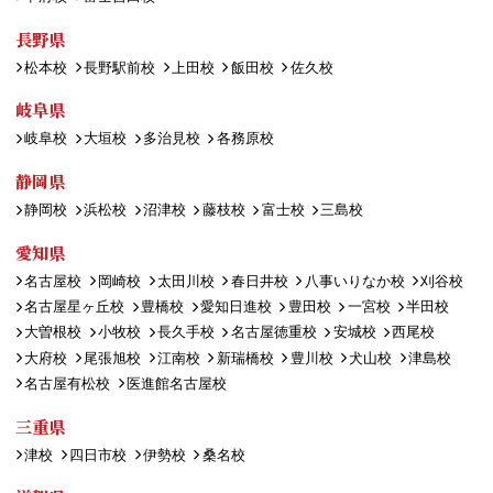
長野県
松本校
長野駅前校
上田校
飯田校
佐久校
岐阜県
岐阜校
大垣校
多治見校
各務原校
静岡県
静岡校
浜松校
沼津校
藤枝校
富士校
三島校
愛知県
名古屋校
岡崎校
太田川校
春日井校
八事いりなか校
刈谷校
名古屋星ヶ丘校
豊橋校
愛知日進校
豊田校
一宮校
半田校
大曽根校
小牧校
長久手校
名古屋徳重校
安城校
西尾校
大府校
尾張旭校
江南校
新瑞橋校
豊川校
犬山校
津島校
名古屋有松校
医進館名古屋校
三重県
津校
四日市校
伊勢校
桑名校