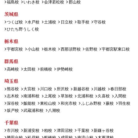
福島校
いわき校
会津若松校
郡山校
茨城県
つくば校
水戸校
土浦校
日立校
取手校
守谷校
ひたち野うしく校
栃木県
宇都宮校
小山校
栃木校
西那須野校
佐野校
宇都宮駅東口校
群馬県
高崎校
太田校
前橋校
伊勢崎校
埼玉県
熊谷校
大宮校
川口校
所沢校
新越谷校
川越校
春日部校
志木校
南浦和校
上尾校
草加校
北浦和校
久喜校
入間校
深谷校
飯能校
東松山校
和光市校
ふじみ野校
蕨校
羽生校
坂戸校
武蔵浦和校
八潮校
千葉県
市川校
新浦安校
柏校
津田沼校
千葉校
新鎌ヶ谷校
勝田台校
松戸校
船橋校
成田校
南流山校
木更津校