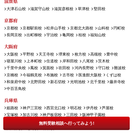
滋賀県
大津石山校
滋賀守山校
滋賀彦根校
草津校
堅田校
京都府
京都校
京都駅前校
松井山手校
京都北大路校
山科校
円町校
長岡京校
出町柳校
宇治校
亀岡校
桂校
福知山校
大阪府
大阪校
平野校
天王寺校
堺東校
枚方校
高槻校
豊中校
寝屋川校
上本町校
住道校
岸和田校
八尾校
茨木校
千里中央校
鳳校
箕面校
吹田校
河内長野校
守口校
難波校
京橋校
今福鶴見校
布施校
古市校
医進館大阪校
くずは校
和泉府中校
北野田校
新石切校
光明池校
北千里校
藤井寺校
中百舌鳥校
兵庫県
姫路校
神戸三宮校
西宮北口校
明石校
伊丹校
芦屋校
宝塚校
加古川校
神戸板宿校
三田校
阪神甲子園校
西神中央校
湊川校
川西能勢口校
岡本校
塚口校
垂水校
無料受験相談へ行ってみよう!
大久保校
尼崎校
名谷校