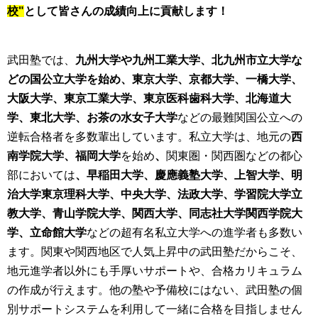
校"
として皆さんの成績向上に貢献します！
武田塾では、
九州大学や九州工業大学、北九州市立大学な
どの国公立大学を始め、東京大学、京都大学、一橋大学、
大阪大学、東京工業大学、東京医科歯科大学、北海道大
学、東北大学、お茶の水女子大学
などの最難関国公立への
逆転合格者を多数輩出しています。私立大学は、地元の
西
南学院大学、福岡大学
を始め
、
関東圏・関西圏などの都心
部においては
、早稲田大学、慶應義塾大学、上智大学、明
治大学東京理科大学、中央大学、法政大学、学習院大学立
教大学、青山学院大学、関西大学、同志社大学関西学院大
学、立命館大学
などの超有名私立大学への進学者も多数い
ます。関東や関西地区で人気上昇中の武田塾だからこそ、
地元進学者以外にも手厚いサポートや、合格カリキュラム
の作成が行えます。他の塾や予備校にはない、武田塾の個
別サポートシステムを利用して一緒に合格を目指しません