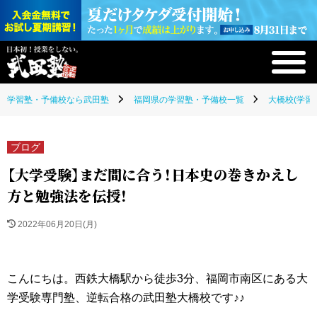
学習塾・予備校なら武田塾
福岡県の学習塾・予備校一覧
大橋校(学習
ブログ
【大学受験】まだ間に合う！日本史の巻きかえし
方と勉強法を伝授！
2022年06月20日(月)
こんにちは。西鉄大橋駅から徒歩3分、福岡市南区にある大
学受験専門塾、逆転合格の武田塾大橋校です♪♪