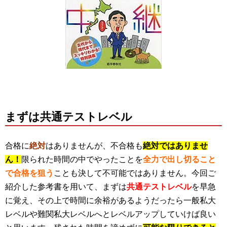
まずは共通テストレベル
合格に
絶対
はありませんが、不合格も
絶対
ではありませ
ん！
限られた時間の中でやったことを
全力で出し切ること
で合格を狙う
ことも決して不可能ではありません。今回ご
紹介した参考書を用いて、まずは
共通テストレベル
を早急
に覚え、その上で時間に余裕があるようだったら一般私大
レベルや難関私大レベルへとレベルアップしていけば良い