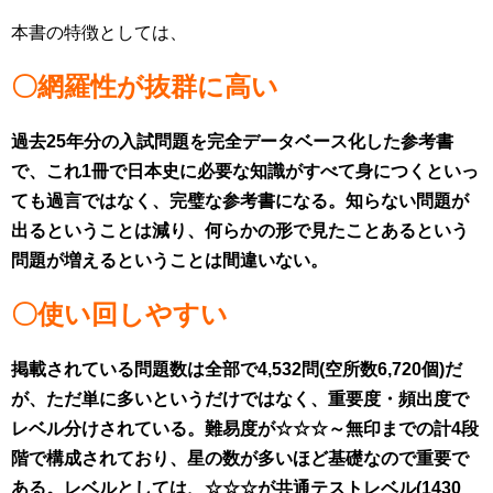
本書の特徴としては、
〇網羅性が抜群に高い
過去25年分の入試問題を完全
データベース化した参考書
で、
これ1冊で日本史に必要な知識が
すべて身につくといっ
ても過言ではなく、
完璧な参考書になる。
知らない問題が
出るということは減り、
何らかの形で見たことあるという
問題が
増えるということは間違いない。
〇使い回しやすい
掲載されている問題数は
全部で4,532問(空所数6,720個)だ
が、
ただ単に多いというだけではなく、
重要度・頻出度で
レベル分けされている。
難易度が☆☆☆～無印までの
計4段
階で構成されており、
星の数が多いほど基礎なので重要で
ある。
レベルとしては、
☆☆☆が共通テストレベル(1430