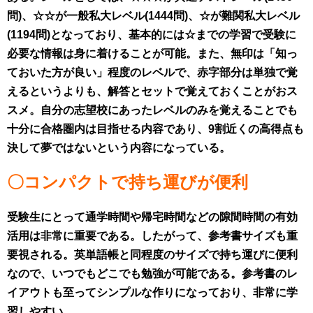
問)、
☆☆が一般私大レベル(1444問)、
☆が難関私大レベル
(1194問)となっており、
基本的には☆までの学習で
受験に
必要な情報は身に着けることが可能。
また、無印は
「知っ
ておいた方が良い」程度のレベルで、
赤字部分は単独で覚
えるというよりも、
解答とセットで覚えておくことがおス
スメ。
自分の志望校にあったレベルのみを
覚えることでも
十分に合格圏内は
目指せる内容であり、
9割近くの高得点も
決して夢ではない
という内容になっている。
〇コンパクトで持ち運びが便利
受験生にとって通学時間や帰宅時間などの
隙間時間の有効
活用は非常に重要である。
したがって、参考書サイズも重
要視される。
英単語帳と同程度のサイズで
持ち運びに便利
なので、
いつでもどこでも勉強が可能である。
参考書のレ
イアウトも
至ってシンプルな作りになっており、
非常に学
習しやすい。