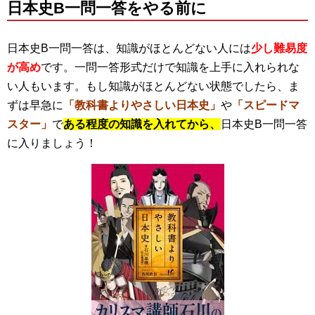
日本史B一問一答をやる前に
日本史B一問一答は、知識がほとんどない人には
少し難易度
が高め
で
す。一問一答形式だけで知識を上手に入れられな
い人もいます。もし知識がほとんどない状態でしたら、ま
ずは早急に
「教科書よりやさしい日本史」
や
「スピードマ
スター」
で
ある程度の知識を入れてから、
日本史B一問一答
に入りましょう！