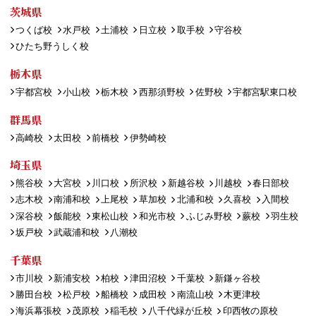
茨城県
つくば校
水戸校
土浦校
日立校
取手校
守谷校
ひたち野うしく校
栃木県
宇都宮校
小山校
栃木校
西那須野校
佐野校
宇都宮駅東口校
群馬県
高崎校
太田校
前橋校
伊勢崎校
埼玉県
熊谷校
大宮校
川口校
所沢校
新越谷校
川越校
春日部校
志木校
南浦和校
上尾校
草加校
北浦和校
久喜校
入間校
深谷校
飯能校
東松山校
和光市校
ふじみ野校
蕨校
羽生校
坂戸校
武蔵浦和校
八潮校
千葉県
市川校
新浦安校
柏校
津田沼校
千葉校
新鎌ヶ谷校
勝田台校
松戸校
船橋校
成田校
南流山校
木更津校
海浜幕張校
茂原校
稲毛校
八千代緑が丘校
印西牧の原校