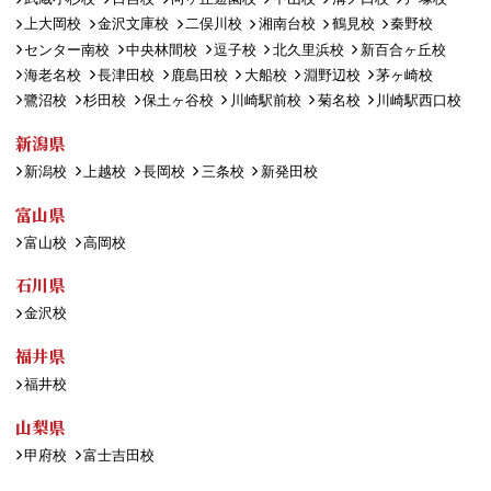
上大岡校
金沢文庫校
二俣川校
湘南台校
鶴見校
秦野校
センター南校
中央林間校
逗子校
北久里浜校
新百合ヶ丘校
海老名校
長津田校
鹿島田校
大船校
淵野辺校
茅ヶ崎校
鷺沼校
杉田校
保土ヶ谷校
川崎駅前校
菊名校
川崎駅西口校
新潟県
新潟校
上越校
長岡校
三条校
新発田校
富山県
富山校
高岡校
石川県
金沢校
福井県
福井校
山梨県
甲府校
富士吉田校