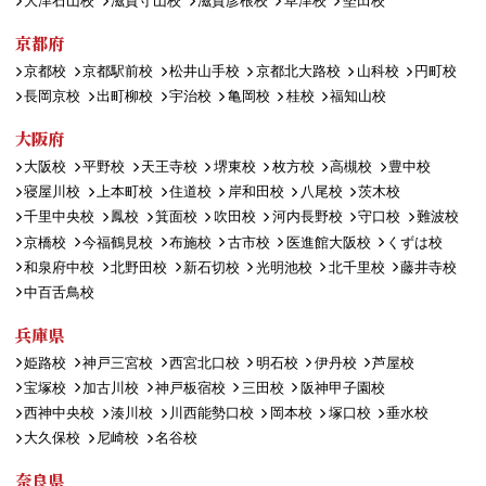
大津石山校
滋賀守山校
滋賀彦根校
草津校
堅田校
京都府
京都校
京都駅前校
松井山手校
京都北大路校
山科校
円町校
長岡京校
出町柳校
宇治校
亀岡校
桂校
福知山校
大阪府
大阪校
平野校
天王寺校
堺東校
枚方校
高槻校
豊中校
寝屋川校
上本町校
住道校
岸和田校
八尾校
茨木校
千里中央校
鳳校
箕面校
吹田校
河内長野校
守口校
難波校
京橋校
今福鶴見校
布施校
古市校
医進館大阪校
くずは校
和泉府中校
北野田校
新石切校
光明池校
北千里校
藤井寺校
中百舌鳥校
兵庫県
姫路校
神戸三宮校
西宮北口校
明石校
伊丹校
芦屋校
宝塚校
加古川校
神戸板宿校
三田校
阪神甲子園校
西神中央校
湊川校
川西能勢口校
岡本校
塚口校
垂水校
大久保校
尼崎校
名谷校
奈良県