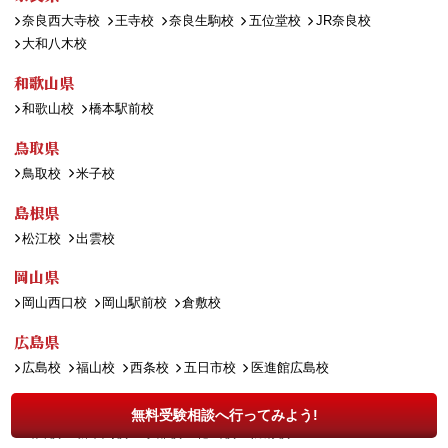
奈良西大寺校
王寺校
奈良生駒校
五位堂校
JR奈良校
大和八木校
和歌山県
和歌山校
橋本駅前校
鳥取県
鳥取校
米子校
島根県
松江校
出雲校
岡山県
岡山西口校
岡山駅前校
倉敷校
広島県
広島校
福山校
西条校
五日市校
医進館広島校
山口県
無料受験相談へ行ってみよう!
山口校
新下関校
宇部校
徳山校
防府校