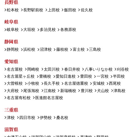
長野県
松本校
長野駅前校
上田校
飯田校
佐久校
岐阜県
岐阜校
大垣校
多治見校
各務原校
静岡県
静岡校
浜松校
沼津校
藤枝校
富士校
三島校
愛知県
名古屋校
岡崎校
太田川校
春日井校
八事いりなか校
刈谷校
名古屋星ヶ丘校
豊橋校
愛知日進校
豊田校
一宮校
半田校
大曽根校
小牧校
長久手校
名古屋徳重校
安城校
西尾校
大府校
尾張旭校
江南校
新瑞橋校
豊川校
犬山校
津島校
名古屋有松校
医進館名古屋校
三重県
津校
四日市校
伊勢校
桑名校
滋賀県