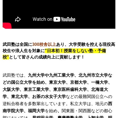
武田塾は全国に
300校舎以上
あり、大学受験を控える現役高
校生や浪人生を対象に
"日本初！授業をしない塾・予備
校"
として皆さんの成績向上に貢献します！
武田塾では、
九州大学や九州工業大学、北九州市立大学な
どの国公立大学を始め、東京大学、京都大学、一橋大学、
大阪大学、東京工業大学、東京医科歯科大学、北海道大
学、東北大学、お茶の水女子大学
などの最難関国公立への
逆転合格者を多数輩出しています。私立大学は、地元の
西
南学院大学、福岡大学
を始め
、
関東圏・関西圏などの都心
部においては
、早稲田大学、慶應義塾大学、上智大学、明